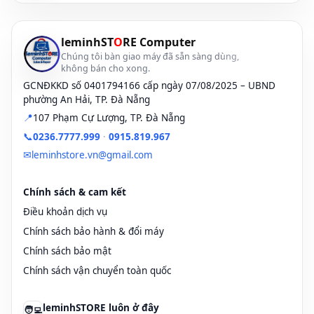
hiệu.
⇒
Nguyên nhân cũng có thể là do trước đó bạn đã cài 1 phần mềm client
leminhST
O
RE Computer
VPN để cấu hình Fake địa chỉ IP, điều này khiến Windows 10 hiểu nhầm
Chúng tôi bàn giao máy đã sẵn sàng dùng,
là lỗi.
không bán cho xong.
⇒
Do máy tính bị nhiễm virus nên không thể kết nối Wifi được.
GCNĐKKD số 0401794166 cấp ngày 07/08/2025 – UBND
Bây giờ chúng ta sẽ bắt đầu giải quyết từng vấn đề một nhé. Như mình đã
phường An Hải, TP. Đà Nẵng
nói ở trên là có rất nhiều nguyên nhân dẫn đến hiện tượng máy tính không
📍
107 Phạm Cự Lượng, TP. Đà Nẵng
nhận sóng wifi hoặc không bắt được Wifi, chính vì vậy bạn cần phải biết
📞
0236.7777.999
·
0915.819.967
cách xác định, loại trừ các nguyên nhân gây ra lỗi để tiết kiệm thời gian
✉
leminhstore.vn@gmail.com
sửa chữa.
Đọc thêm:
Chính sách & cam kết
Điều khoản dịch vụ
⇒
Nơi sửa laptop uy tín ở Đà Nẵng
Chính sách bảo hành & đổi máy
⇒
sửa máy tính sơn trà
Chính sách bảo mật
Chính sách vận chuyển toàn quốc
⇒
sửa laptop sơn trà
leminhSTORE luôn ở đây
🧑‍💻