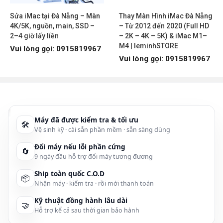
3/ Biểu tượng Wifi có dấu x đỏ và cột sóng bị mờ
4/ Lỗi Wifi không hiển thị, khi bạn nhấn vào biểu tượng Wifi thì
Sửa iMac tại Đà Nẵng – Màn
Thay Màn Hình iMac Đà Nẵng
không hiện danh sách mạng
4K/5K, nguồn, main, SSD –
– Từ 2012 đến 2020 (Full HD
5/ Tắt chế độ tiết kiệm Pin khi sử dụng Wifi trên Laptop (Save
2–4 giờ lấy liền
– 2K – 4K – 5K) & iMac M1–
Power)
M4 | leminhSTORE
Vui lòng gọi: 0915819967
6/ Máy tính bị lỗi chấm than màu vàng
Vui lòng gọi: 0915819967
7/ Lỗi mạng Wifi Bị Limited
8/ Do Router, bộ phát Wifi của bạn có vấn đề
9/ Máy tính không bắt được Wifi cũng có thể là do virus gây ra
10/ Máy tính vẫn không bắt được Wifi thì phải làm thế nào?
Máy đã được kiểm tra & tối ưu
🛠
Vệ sinh kỹ · cài sẵn phần mềm · sẵn sàng dùng
Nguyên nhân máy tính không nhận sóng Wifi ?
Đổi máy nếu lỗi phần cứng
🔄
Như mình đã nói ở trên, có rất nhiều nguyên nhân gây ra lỗi này, dưới đây
9 ngày đầu hỗ trợ đổi máy tương đương
là một số lỗi thường gặp nhất như:
Ship toàn quốc C.O.D
📦
⇒
Chưa bật tính năng phát Wifi trên Laptop.
Nhận máy · kiểm tra · rồi mới thanh toán
⇒
Máy tính chưa có driver Wifi hoặc driver Wifi đã cũ và hoạt động
Kỹ thuật đồng hành lâu dài
🤝
không được ổn định.
Hỗ trợ kể cả sau thời gian bảo hành
⇒
Nguyên nhân từ bộ Router, bộ phát wifi mà máy tính bạn đang lấy tín