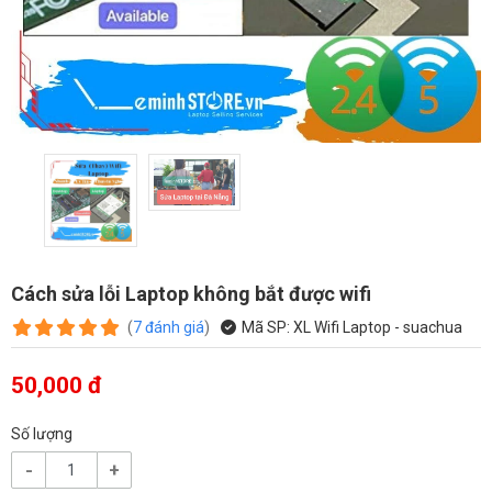
Cách sửa lỗi Laptop không bắt được wifi
(
7
đánh giá
)
Mã SP:
XL Wifi Laptop - suachua
50,000 đ
Số lượng
-
+