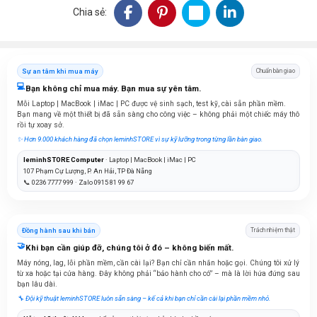
Chia sẻ:
Sự an tâm khi mua máy
Chuẩn bàn giao
💻
Bạn không chỉ mua máy. Bạn mua sự yên tâm.
Mỗi Laptop | MacBook | iMac | PC được vệ sinh sạch, test kỹ, cài sẵn phần mềm.
Bạn mang về một thiết bị đã sẵn sàng cho công việc – không phải một chiếc máy thô
rồi tự xoay sở.
✨ Hơn 9.000 khách hàng đã chọn leminhSTORE vì sự kỹ lưỡng trong từng lần bàn giao.
leminhSTORE Computer
· Laptop | MacBook | iMac | PC
107 Phạm Cự Lượng, P. An Hải, TP Đà Nẵng
📞 0236 7777 999 · Zalo 0915 81 99 67
Đồng hành sau khi bán
Trách nhiệm thật
🤝
Khi bạn cần giúp đỡ, chúng tôi ở đó – không biến mất.
Máy nóng, lag, lỗi phần mềm, cần cài lại? Bạn chỉ cần nhắn hoặc gọi. Chúng tôi xử lý
từ xa hoặc tại cửa hàng. Đây không phải “bảo hành cho có” – mà là lời hứa đứng sau
bạn lâu dài.
🔧 Đội kỹ thuật leminhSTORE luôn sẵn sàng – kể cả khi bạn chỉ cần cài lại phần mềm nhỏ.