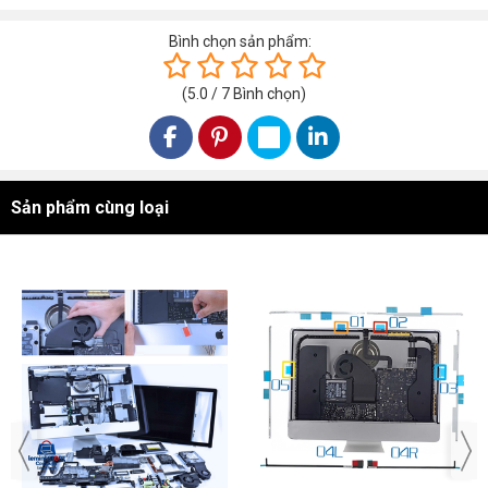
Bình chọn sản phẩm:
(
5.0
/
7
Bình chọn
)
Sản phẩm cùng loại
Xem nhanh:
1/ Kiểm tra xem tính năng phát Wifi có bị tắt không?
2/ Hãy khỏi động lại máy tính trước khi làm các bước tiếp theo