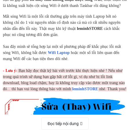
là không xuất hiện cột sóng Wifi ở dưới thanh Taskbar rồi đúng không?
Mất sóng Wifi là một lỗi rất thường gặp trên máy tính Laptop bởi nó
không chỉ do 1 vài nguyên nhân cố định nào cả mà có rất nhiều nguyên
nhân dẫn đến lỗi này. Thật may khi kỹ thuật
leminhSTORE
cách khắc
phục nó cũng tương đối đơn giản.
Sau đây mình sẽ tổng hợp lại một số phương pháp để khắc phục lỗi mất
sóng Wifi, không bắt được
Wifi Laptop
hoặc một số lỗi liên quan đến
mạng Wifi để các bạn tiện theo dõi nhé.
- Lưu ý:
Bạn hãy đọc thật kỹ bài viết trước khi thực hiện nhé ! Nếu như
trong quá trình sử dụng bạn gặp bất cứ lỗi gì, ví dụ như bị lỗi link
download, blog load chậm, hay là không truy cập vào được một trang nào
đó... thì bạn vui lòng thông báo với mình
leminhSTORE
nhé. Thank you!
Đọc tiếp nội dung