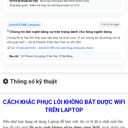
Hỗ trợ kỹ thuật dài hạn
· kể cả sau thời gian bảo hành phần cứng
Ship toàn quốc · Kiểm tra máy rồi mới thanh toán (C.O.D)
leminhSTORE Computer
Triết lý làm nghề
✨
Chúng tôi làm nghề bằng sự trân trọng dành cho từng người dùng.
Chúng tôi tự hào khi thấy bạn bật máy và mỉm cười. Vì với chúng tôi, đó không chỉ là
một giao dịch – đó là khoảnh khắc bạn thật sự yên tâm.
🏆 Gần 10 năm phát triển – leminhSTORE chọn làm đúng, không làm nhanh.
Địa chỉ
· 107 Phạm Cự Lượng, P. An Hải, TP Đà Nẵng
Thông số kỹ thuật
CÁCH KHẮC PHỤC LỖI KHÔNG BẮT ĐƯỢC WIFI
TRÊN LAPTOP
Nếu như bạn đang sử dụng Laptop để làm việc thì có lẽ đã ít nhất một lần
bạn đã gặp phải
lỗi
máy tính không nhận được sóng Wifi
, hoặc thậm chí