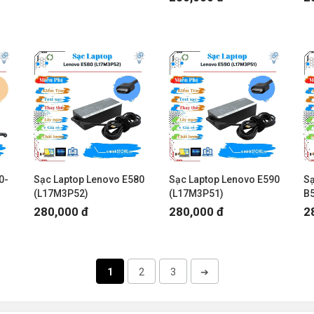
0-
Sạc Laptop Lenovo E580
Sạc Laptop Lenovo E590
Sạ
(L17M3P52)
(L17M3P51)
B
280,000 đ
280,000 đ
2
1
2
3
➔