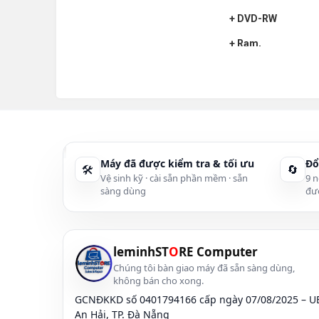
+ DVD-RW
+ Ram,
+ Ổ Cứng (HDD)
+ Bo mạch chủ (Ma
+ Các linh kiện Lap
Linh kiện Laptop
:
Máy đã được kiểm tra & tối ưu
Đổ
🛠
🔄
Bàn phím lapt
Vệ sinh kỹ · cài sẵn phần mềm · sẵn
9 n
Màn hình lapto
sàng dùng
đư
LAPTOP | Quạt 
>
Bàn phím laptop
-
Bàn phím Acer |
leminhST
O
RE Computer
Chúng tôi bàn giao máy đã sẵn sàng dùng,
>
Sạc laptop
- Adap
không bán cho xong.
GCNĐKKD số 0401794166 cấp ngày 07/08/2025 – 
Sạc pin Dell | Sạc p
pin Toshiba | Sạc pi
An Hải, TP. Đà Nẵng