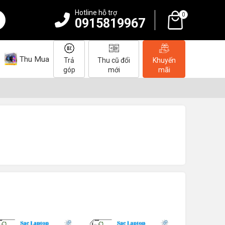
Hotline hỗ trợ
0
0915819967
Thu Mua
Trả
Thu cũ đổi
Khuyến
góp
mới
mãi