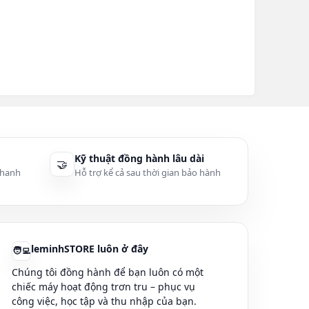
Kỹ thuật đồng hành lâu dài
🤝
Cáp màn hình - Cable
thanh
Hỗ trợ kể cả sau thời gian bảo hành
Loa Laptop | RAM
àn phím Lenovo IBM | Bàn phím MSI | Bàn phím Samsung | Bàn phím Sony | Bàn ph
leminhSTORE luôn ở đây
🧑‍💻
Chúng tôi đồng hành để bạn luôn có một
chiếc máy hoạt động trơn tru – phục vụ
y | Sạc pin IBM | Sạc
công việc, học tập và thu nhập của bạn.