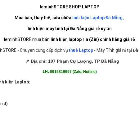
leminhSTORE SHOP LAPTOP
Mua bán, thay thế, sửa chữa
linh kiện Laptop Đà Nẵng
,
linh kiện máy tính tại Đà Nẵng giá rẻ uy tín
leminhSTORE mua bán
linh kiện laptop rin (Zin) chính hãng giá rẻ
hSTORE - Chuyên cung cấp dịch vụ
thuê Laptop
- Máy Tính giá rẻ tại Đà
📌
Địa chỉ:
107 Phạm Cự Lượng, TP Đà Nẵng
LH: 0915819967 (Zalo, Hotline)
➡️
nh kiện Laptop:
ard)