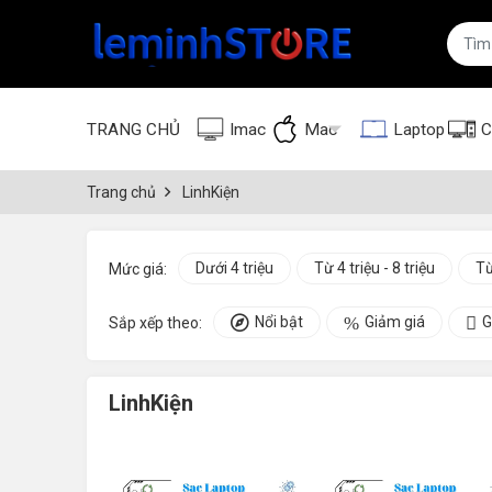
TRANG CHỦ
Imac
Mac
Laptop
C
Trang chủ
LinhKiện
Dưới 4 triệu
Từ 4 triệu - 8 triệu
Từ
Mức giá:
Nổi bật
Giảm giá
G
Sắp xếp theo:
LinhKiện