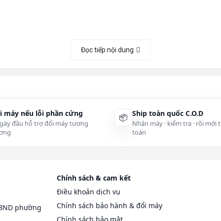
Đọc tiếp nội dung
inboard)
top
i máy nếu lỗi phần cứng
Ship toàn quốc C.O.D
📦
op - Keyboard | Ổ cứng Adapter | Mainboard | Ổ đĩa quang | Pin laptop | 
gày đầu hỗ trợ đổi máy tương
Nhận máy · kiểm tra · rồi mới 
p - LCD | Card wifi - Laptop | Bản lề laptop - Hinges | Bộ vi xử lý - CPU | 
ơng
toán
CPU - Fan | Cao áp laptop - Inverter | Linh kiện thay thế Macbook.
 Keyboard Laptop:
 Bàn phím Asus | Bàn phím - Keyboard Macbook | Bàn phím Dell | Bàn phím HP | B
Chính sách & cam kết
ter Laptop:
Điều khoản dịch vụ
Chính sách bảo hành & đổi máy
UBND phường
in HP | Sạc pin Macbook | Sạc pin Lenovo | Sạc pin Samsung | Sạc pin Son
n Acer | Sạc pin Asus |
Chính sách bảo mật