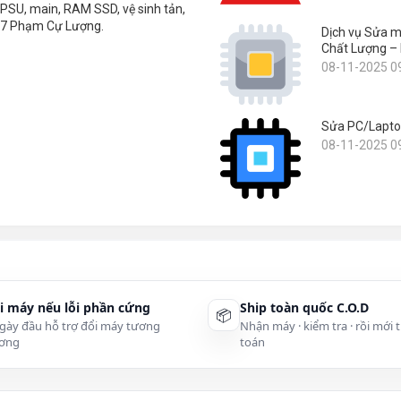
PSU, main, RAM SSD, vệ sinh tản,
 107 Phạm Cự Lượng.
Dịch vụ Sửa m
Chất Lượng –
08-11-2025 0
Sửa PC/Lapto
08-11-2025 0
i máy nếu lỗi phần cứng
Ship toàn quốc C.O.D
📦
gày đầu hỗ trợ đổi máy tương
Nhận máy · kiểm tra · rồi mới 
ơng
toán