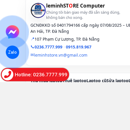
leminhST
O
RE Computer
Chúng tôi bàn giao máy đã sẵn sàng dùng,
không bán cho xong.
GCNĐKKD số 0401794166 cấp ngày 07/08/2025 – 
An Hải, TP. Đà Nẵng
📍
107 Phạm Cự Lượng, TP. Đà Nẵng
📞
0236.7777.999
·
0915.819.967
Zalo
✉
leminhstore.vn@gmail.com
Hotline: 0236.7777.999
Thu mua laptop
Thuê laptop
Laptop cũ
Sửa laptop