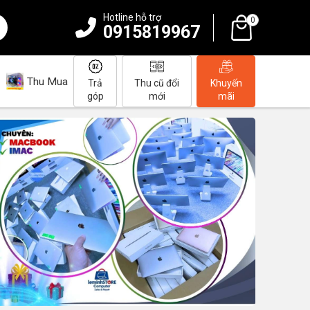
Hotline hỗ trợ
0
0915819967
Thu Mua
Trả
Thu cũ đổi
Khuyến
góp
mới
mãi