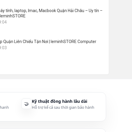
áy tính, laptop, Imac, Macbook Quận Hải Châu – Uy tín –
 leminhSTORE
9:04
p Quận Liên Chiểu Tận Nơi | leminhSTORE Computer
9:03
Kỹ thuật đồng hành lâu dài
🤝
thanh
Hỗ trợ kể cả sau thời gian bảo hành