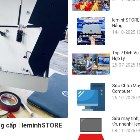
leminhSTORE -
Nẵng
14-10-2025 1
Top 7 Dịch Vụ
Hợp Lý
25-07-2025 1
Sửa Chữa Máy
Computer
26-10-2025 0
Sửa máy tính,
tín, nhanh | 
âng cấp | leminhSTORE
08-11-2025 0