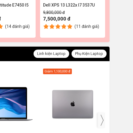
titude E7450 I5
Dell XPS 13 L322x I7 3537U
Laptop Del
9,800,000 đ
3,900,00
đ
7,500,000 đ
(14
đánh giá
)
(11
đánh giá
)
Linh kiện Laptop
Phụ Kiện Laptop
Giảm
1,100,000 đ
Giảm
3,200,