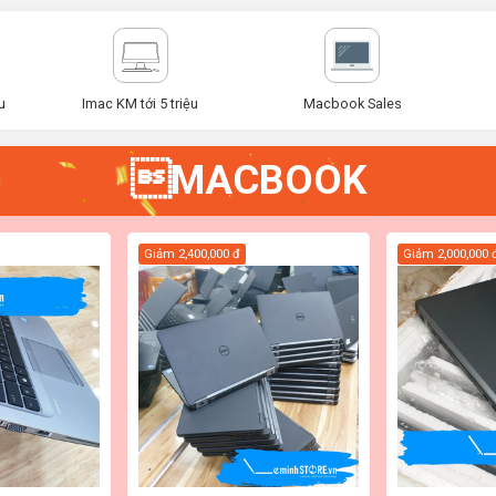
u
Imac KM tới 5 triệu
Macbook Sales
MACBOOK
Giảm
2,400,000 đ
Giảm
2,000,000 