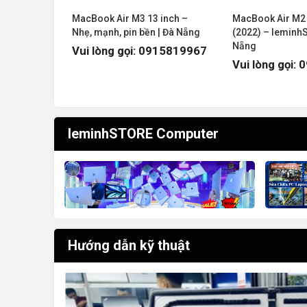
ch: RAM
MacBook Air M3 13 inch –
MacBook Air M2 
56/512GB
Nhẹ, mạnh, pin bền | Đà Nẵng
(2022) – leminh
Nẵng
Vui lòng gọi: 0915819967
Vui lòng gọi:
leminhSTORE Computer
Hướng dẫn kỹ thuật