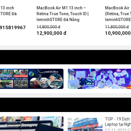
13 inch
MacBook Air M1 13 inch –
MacBook Air 
STORE Đà
Retina True Tone, Touch ID |
(Retina, True 
leminhSTORE Đà Nẵng
leminhSTORE
 0915819967
14,800,000 đ
11,800,000 đ
12,900,000 đ
10,900,000
TOP - 19 Dịch
Laptop tại Ng
07-11-2025 0