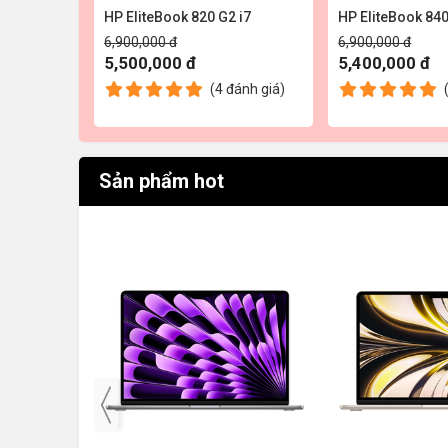
5 VGA rời
HP EliteBook 820 G2 i7
HP EliteBook 840
6,900,000 đ
6,900,000 đ
5,500,000 đ
5,400,000 đ
(4
đánh giá
)
ánh giá
)
Sản phẩm hot