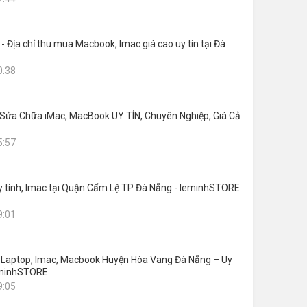
 Địa chỉ thu mua Macbook, Imac giá cao uy tín tại Đà
0:38
 Sửa Chữa iMac, MacBook UY TÍN, Chuyên Nghiệp, Giá Cả
5:57
 tính, Imac tại Quận Cẩm Lệ TP Đà Nẵng - leminhSTORE
9:01
 Laptop, Imac, Macbook Huyện Hòa Vang Đà Nẵng – Uy
leminhSTORE
9:05