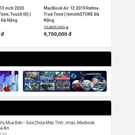
13 inch 2020
MacBook Air 13 2019 Retina
MacBook P
Tone, Touch ID) |
True Tone | leminhSTORE Đà
512GB Tou
 Đà Nẵng
Nẵng
2K | Grey
10,800,000 đ
14,600,000
 đ
9,700,000 đ
11,400,
 Vụ Mua Bán - Sửa Chữa Máy Tính , Imac, Macbook
hệ An
7:44