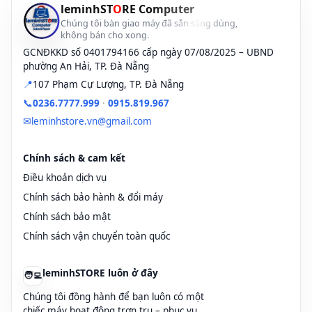
leminhST
O
RE Computer
Chúng tôi bàn giao máy đã sẵn sàng dùng,
không bán cho xong.
GCNĐKKD số 0401794166 cấp ngày 07/08/2025 – UBND
phường An Hải, TP. Đà Nẵng
Lưu ý:
📍
107 Phạm Cự Lượng, TP. Đà Nẵng
📞
0236.7777.999
·
0915.819.967
Bạn nên trực tiếp đến xem Laptop, tự tay test và kiểm tra rồi hãy
✅
đánh giá chất lượng thật của Laptop HP 840 G3 giá rẻ.
✉
leminhstore.vn@gmail.com
Lần đầu đến, bạn có thể tham khảo giá + chất lượng.
✅
Chính sách & cam kết
leminhSTORE.vn không khuyến khích các bạn phải mua liền.
Điều khoản dịch vụ
Hãy nhờ bạn bè, hoặc ai đó rành về IT và biết sử dụng Laptop đi
✅
theo để kiểm tra, tư vấn cho bạn.
Chính sách bảo hành & đổi máy
Chính sách bảo mật
leminhSTORE.vn luôn VUI VẺ CHÀO ĐÓN các bạn đến xem
✅
Laptop và tham khảo giá + chất lượng
Chính sách vận chuyển toàn quốc
Bạn chỉ nên MUA HÀNG - khi thật sự TIN TƯỞNG về CHẤT
✅
LƯỢNG + chính sách BẢO HÀNH + HỖ TRỢ tại shop.
leminhSTORE luôn ở đây
🧑‍💻
leminhSTORE.vn là Shop chuyên bán LAPTOP 840 G3 cũ Uy
Chúng tôi đồng hành để bạn luôn có một
Tín tại Đà Nẵng
chiếc máy hoạt động trơn tru – phục vụ