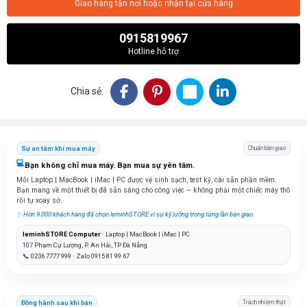
Giao hàng tận nơi hoặc nhận tại cửa hàng
0915819967
Hotline hỗ trợ
Chia sẻ:
Sự an tâm khi mua máy
Chuẩn bàn giao
💻
Bạn không chỉ mua máy. Bạn mua sự yên tâm.
Mỗi Laptop | MacBook | iMac | PC được vệ sinh sạch, test kỹ, cài sẵn phần mềm.
Bạn mang về một thiết bị đã sẵn sàng cho công việc – không phải một chiếc máy thô
rồi tự xoay sở.
✨ Hơn 9.000 khách hàng đã chọn leminhSTORE vì sự kỹ lưỡng trong từng lần bàn giao.
leminhSTORE Computer
· Laptop | MacBook | iMac | PC
107 Phạm Cự Lượng, P. An Hải, TP Đà Nẵng
📞 0236 7777 999 · Zalo 0915 81 99 67
Đồng hành sau khi bán
Trách nhiệm thật