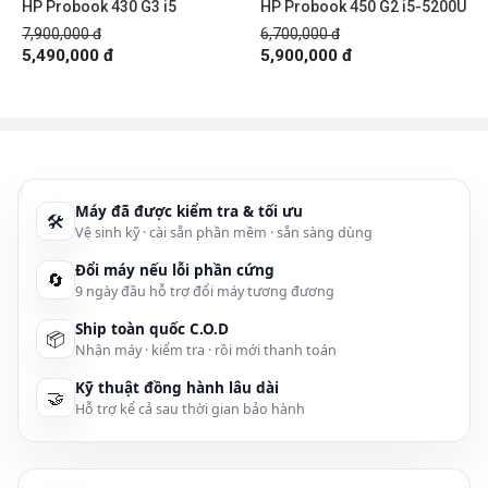
HP Probook 430 G3 i5
HP Probook 450 G2 i5-5200U
7,900,000 đ
6,700,000 đ
5,490,000 đ
5,900,000 đ
Máy đã được kiểm tra & tối ưu
🛠
Vệ sinh kỹ · cài sẵn phần mềm · sẵn sàng dùng
Đổi máy nếu lỗi phần cứng
🔄
9 ngày đầu hỗ trợ đổi máy tương đương
Ship toàn quốc C.O.D
📦
Nhận máy · kiểm tra · rồi mới thanh toán
Kỹ thuật đồng hành lâu dài
🤝
Hỗ trợ kể cả sau thời gian bảo hành