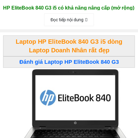
HP EliteBook 840 G3 i5 có khả năng nâng cấp (mở rộng)
tùy chọn nhiều cấu hình dưới đây:
Đọc tiếp nội dung
HP EliteBook 840 G3 i5 6200U | RAM 8 GB | SSD 240G | 14”
Laptop HP EliteBook 840 G3 i5 dòng
HD
Laptop Doanh Nhân rất đẹp
CPU
Intel Core I5 6200U Processor ( 3M Cache,
2.4GHz up max 2.8 Ghz)
Đánh giá Laptop HP EliteBook 840 G3
GPU
Intel® HD Graphics 520
VGA
Memory
8GB PC4 bus 2133/2400
HDD
SSD 240GB
Màn
14 Inches LED Backlit chống chói
hình