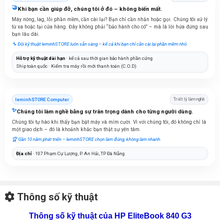
🤝
Khi bạn cần giúp đỡ, chúng tôi ở đó – không biến mất.
Máy nóng, lag, lỗi phần mềm, cần cài lại? Bạn chỉ cần nhắn hoặc gọi. Chúng tôi xử lý
từ xa hoặc tại cửa hàng. Đây không phải “bảo hành cho có” – mà là lời hứa đứng sau
bạn lâu dài.
🔧 Đội kỹ thuật leminhSTORE luôn sẵn sàng – kể cả khi bạn chỉ cần cài lại phần mềm nhỏ.
Hỗ trợ kỹ thuật dài hạn
· kể cả sau thời gian bảo hành phần cứng
Ship toàn quốc · Kiểm tra máy rồi mới thanh toán (C.O.D)
leminhSTORE Computer
Triết lý làm nghề
✨
Chúng tôi làm nghề bằng sự trân trọng dành cho từng người dùng.
Chúng tôi tự hào khi thấy bạn bật máy và mỉm cười. Vì với chúng tôi, đó không chỉ là
một giao dịch – đó là khoảnh khắc bạn thật sự yên tâm.
🏆 Gần 10 năm phát triển – leminhSTORE chọn làm đúng, không làm nhanh.
Địa chỉ
· 107 Phạm Cự Lượng, P. An Hải, TP Đà Nẵng
Thông số kỹ thuật
Thông số kỹ thuật của HP EliteBook 840 G3