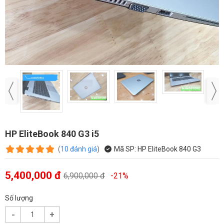
HP EliteBook 840 G3 i5
(
10
đánh giá
)
Mã SP:
HP EliteBook 840 G3
5,400,000 đ
6,900,000 đ
-21%
Số lượng
-
+