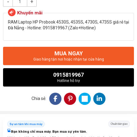
-
+
RAM Laptop HP Probook 4530S, 4535S, 4730S, 4735S giá rẻ tại
Đà Nẵng - Hotline: 0915819967 (Zalo+Hotline)
MUA NGAY
Giao hàng tận nơi hoặc nhận tại cửa hàng
0915819967
Hotline hỗ trợ
Chia sẻ:
Sự an tâm khi mua máy
Chuẩn bàn giao
💻
Bạn không chỉ mua máy. Bạn mua sự yên tâm.