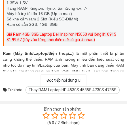
1.35V/ 1,5V
Hãng RAM< Kington, Hynix, SamSung v.v…>
Máy hỗ trợ tối đa 16 GB (Up to max)
Số khe cắm ram 2 Slot (Kiểu SO-DIMM)
Ram có sẵn 2GB, 4GB, 8GB
Giá Ram 4GB, 8GB Laptop Dell Inspiron N5050 vui lòng lh: 0915
81 99 67 (tùy vào từng thời điểm sẽ có giá # nhau)
Ram (Máy tính/Laptop/điện thoại...)
là một phần thiết bị phần
cứng không thể thiếu, RAM ảnh hưởng nhiều đến hiệu suất cũng
như tốc độ máy tính/Laptop của bạn. Máy tính bạn đang thiếu RAM
(hiện tại chỉ đang sử dụng 1GB, 2GB, 4GB, 8GB...) và bạn đang có
ý định nâng cấp thêm để đáp ứng nhu cầu sử dụng của
Đọc tiếp nội dung
mình? Ram cho máy tính laptop và PC chi tiết và dễ hiểu nhất.
Từ khóa:
Thay RAM Laptop HP 4530S 4535S 4730S 4735S
Bình chọn sản phẩm:
(
5.0
/
2
Bình chọn
)