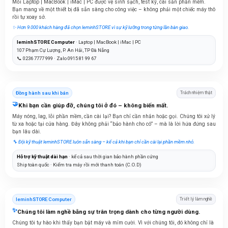
Mỗi Laptop | MacBook | iMac | PC được vệ sinh sạch, test kỹ, cài sẵn phần mềm.
Bạn mang về một thiết bị đã sẵn sàng cho công việc – không phải một chiếc máy thô
rồi tự xoay sở.
✨ Hơn 9.000 khách hàng đã chọn leminhSTORE vì sự kỹ lưỡng trong từng lần bàn giao.
leminhSTORE Computer
· Laptop | MacBook | iMac | PC
107 Phạm Cự Lượng, P. An Hải, TP Đà Nẵng
📞 0236 7777 999 · Zalo 0915 81 99 67
Đồng hành sau khi bán
Trách nhiệm thật
🤝
Khi bạn cần giúp đỡ, chúng tôi ở đó – không biến mất.
Máy nóng, lag, lỗi phần mềm, cần cài lại? Bạn chỉ cần nhắn hoặc gọi. Chúng tôi xử lý
từ xa hoặc tại cửa hàng. Đây không phải “bảo hành cho có” – mà là lời hứa đứng sau
bạn lâu dài.
🔧 Đội kỹ thuật leminhSTORE luôn sẵn sàng – kể cả khi bạn chỉ cần cài lại phần mềm nhỏ.
Hỗ trợ kỹ thuật dài hạn
· kể cả sau thời gian bảo hành phần cứng
Ship toàn quốc · Kiểm tra máy rồi mới thanh toán (C.O.D)
leminhSTORE Computer
Triết lý làm nghề
✨
Chúng tôi làm nghề bằng sự trân trọng dành cho từng người dùng.
Chúng tôi tự hào khi thấy bạn bật máy và mỉm cười. Vì với chúng tôi, đó không chỉ là