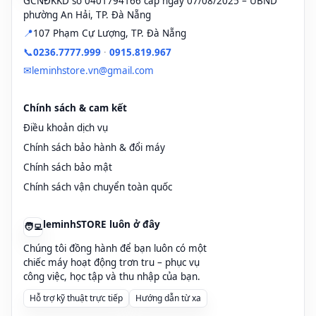
GCNĐKKD số 0401794166 cấp ngày 07/08/2025 – UBND
hoặc laptop của bạn đang sử dụng điều hành 32-bit thì chỉ nên sử
phường An Hải, TP. Đà Nẵng
dụng 3GB ram thôi. Nếu muốn sử dụng hơn thì bạn cài phiên bản
📍
107 Phạm Cự Lượng, TP. Đà Nẵng
64-bit để sử dụng nhé. Để xem dung lượng RAM của bạn là bao
📞
0236.7777.999
·
0915.819.967
nhiêu thì bạn hãy nhấn chuột phải vào “My Computer” >
✉
“Properties” > nhìn xuống mục Memory hoặc Installed Memory để
leminhstore.vn@gmail.com
xem dung lượng là bao nhiêu nhé.
Chính sách & cam kết
Cảm ơn quý khách đã tin tưởng, sử dụng sản phẩm của
chúng tôi!
Điều khoản dịch vụ
Chính sách bảo hành & đổi máy
Quy chế bảo hành cho RAM (Random
Chính sách bảo mật
Access Memory) cho Laptop HP 4530S,
Chính sách vận chuyển toàn quốc
4535S, 4730S, 4735S
Bảo hành RAM HP 4530S, 4535S, 4730S, 4735S khi
:
leminhSTORE luôn ở đây
🧑‍💻
Chúng tôi đồng hành để bạn luôn có một
Những lỗi xuất phát do nguyên nhân kỹ thuật nhà sản xuất quy
chiếc máy hoạt động trơn tru – phục vụ
định
công việc, học tập và thu nhập của bạn.
Từ chối bảo hành:
Hỗ trợ kỹ thuật trực tiếp
Hướng dẫn từ xa
Những lỗi do yếu tố bên ngoài tác động vào (không phải lỗi kỹ thuật