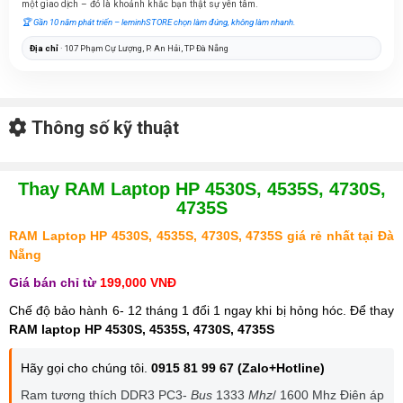
một giao dịch – đó là khoảnh khắc bạn thật sự yên tâm.
🏆 Gần 10 năm phát triển – leminhSTORE chọn làm đúng, không làm nhanh.
Địa chỉ
· 107 Phạm Cự Lượng, P. An Hải, TP Đà Nẵng
Thông số kỹ thuật
Thay RAM Laptop
HP 4530S, 4535S, 4730S,
4735S
RAM Laptop
HP 4530S, 4535S, 4730S, 4735S giá rẻ nhất tại Đà
Nẵng
Giá bán chỉ từ
199,000 VNĐ
Chế độ bảo hành 6- 12 tháng 1 đổi 1 ngay khi bị hỏng hóc. Để thay
RAM laptop HP 4530S, 4535S, 4730S, 4735S
Hãy gọi cho chúng tôi.
0915 81 99 67 (Zalo+Hotline)
Ram tương thích DDR3 PC3-
Bus
1333
Mhz
/ 1600 Mhz Điên áp