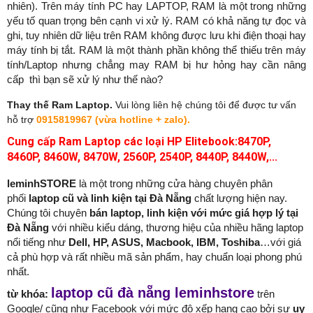
nhiên). Trên máy tính PC hay LAPTOP, RAM là một trong những
yếu tố quan trọng bên cạnh vi xử lý. RAM có khả năng tự đọc và
ghi, tuy nhiên dữ liệu trên RAM không được lưu khi điện thoại hay
máy tính bị tắt. RAM là một thành phần không thể thiếu trên máy
tính/Laptop nhưng chẳng may RAM bị hư hỏng hay cần nâng
cấp thì bạn sẽ xử lý như thế nào?
Thay thế Ram Laptop.
Vui lòng liên hệ chúng tôi để được tư vấn
hỗ trợ
0915819967 (vừa hotline + zalo).
Cung cấp Ram Laptop các loại HP Elitebook:8470P,
8460P, 8460W, 8470W, 2560P, 2540P, 8440P, 8440W,...
leminhSTORE
là một trong những cửa hàng chuyên phân
phối
laptop cũ và linh kiện tại Đà Nẵng
chất lượng hiện nay.
Chúng tôi chuyên
bán laptop, linh kiện với mức giá hợp lý tại
Đà Nẵng
với nhiều kiểu dáng, thương hiệu của nhiều hãng laptop
nổi tiếng như
Dell, HP, ASUS, Macbook, IBM, Toshiba
…với giá
cả phù hợp và rất nhiều mã sản phẩm, hay chuẩn loại phong phú
nhất.
laptop cũ đà nẵng leminhstore
từ khóa:
trên
Google/ cũng như Facebook với mức độ xếp hạng cao bởi sự
uy