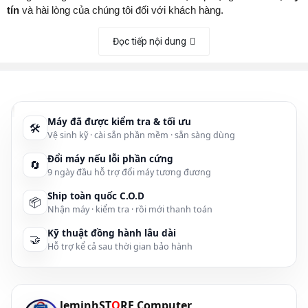
tín
và hài lòng của chúng tôi đối với khách hàng.
Bạn cần tư vấn liên hệ SHOP:
Đọc tiếp nội dung
Quý khách hàng có thể xem bản đồ ở dưới cho tiện việc di
chuyển
Giao hàng thu tiền trên toàn quốc theo hình thức COD.
Đặt hàng
Online hoặc qua điện thoại:
0915 81 99 67
Máy đã được kiểm tra & tối ưu
🛠
Thông tin liên hệ:
Vệ sinh kỹ · cài sẵn phần mềm · sẵn sàng dùng
📌
Địa chỉ:
107 Phạm Cự Lượng, TP Đà Nẵng
Đổi máy nếu lỗi phần cứng
🔄
9 ngày đầu hỗ trợ đổi máy tương đương
Điện thoại:
0236.7777.999 (Hotline)
Ship toàn quốc C.O.D
Hotline:
0915 81 99 67 (Zalo)
📦
Nhận máy · kiểm tra · rồi mới thanh toán
Email:
leminhstore.vn@gmail.com
Kỹ thuật đồng hành lâu dài
🤝
Hỗ trợ kể cả sau thời gian bảo hành
Website:
http://leminhstore.vn/
leminhST
O
RE Computer