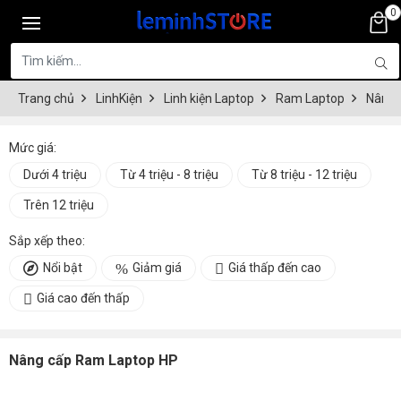
0
Trang chủ
LinhKiện
Linh kiện Laptop
Ram Laptop
Nâng 
Mức giá:
Dưới 4 triệu
Từ 4 triệu - 8 triệu
Từ 8 triệu - 12 triệu
Trên 12 triệu
Sắp xếp theo:
Nổi bật
Giảm giá
Giá thấp đến cao
Giá cao đến thấp
Nâng cấp Ram Laptop HP