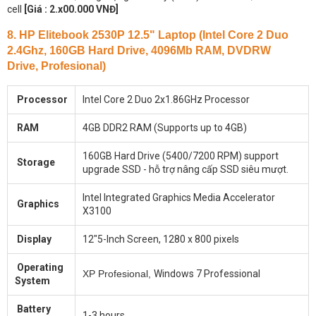
cell
[Giá : 2.x00.000 VNĐ]
8. HP Elitebook 2530P 12.5" Laptop (Intel Core 2 Duo
2.4Ghz, 160GB Hard Drive, 4096Mb RAM, DVDRW
Drive, Profesional)
Processor
Intel Core 2 Duo 2x1.86GHz Processor
RAM
4GB DDR2 RAM (Supports up to 4GB)
160GB Hard Drive (5400/7200 RPM) support
Storage
upgrade SSD - hỗ trợ nâng cấp SSD siêu mượt.
Intel Integrated Graphics Media Accelerator
Graphics
X3100
Display
12"5-Inch Screen, 1280 x 800 pixels
Operating
XP Profesional,
Windows 7 Professional
System
Battery
1-3 hours