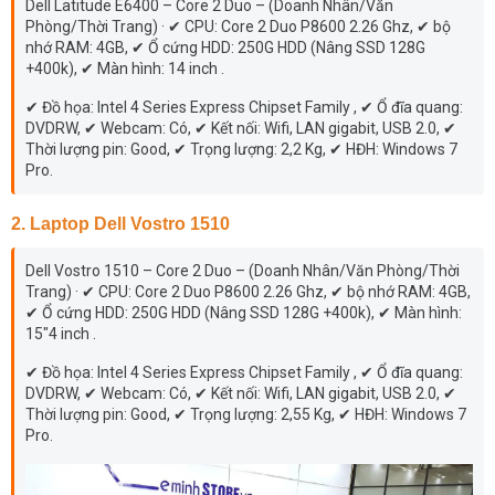
Dell Latitude E6400 – Core 2 Duo – (Doanh Nhân/Văn
Phòng/Thời Trang) · ✔ CPU: Core 2 Duo P8600 2.26 Ghz, ✔ bộ
nhớ RAM: 4GB, ✔ Ổ cứng HDD: 250G HDD (Nâng SSD 128G
+400k), ✔ Màn hình: 14 inch .
✔ Đồ họa: Intel 4 Series Express Chipset Family , ✔ Ổ đĩa quang:
DVDRW, ✔ Webcam: Có, ✔ Kết nối: Wifi, LAN gigabit, USB 2.0, ✔
Thời lượng pin: Good, ✔ Trọng lượng: 2,2 Kg, ✔ HĐH: Windows 7
Pro.
2. Laptop Dell Vostro 1510
Dell Vostro 1510 – Core 2 Duo – (Doanh Nhân/Văn Phòng/Thời
Trang) · ✔ CPU: Core 2 Duo P8600 2.26 Ghz, ✔ bộ nhớ RAM: 4GB,
✔ Ổ cứng HDD: 250G HDD (Nâng SSD 128G +400k), ✔ Màn hình:
15"4 inch .
✔ Đồ họa: Intel 4 Series Express Chipset Family , ✔ Ổ đĩa quang:
DVDRW, ✔ Webcam: Có, ✔ Kết nối: Wifi, LAN gigabit, USB 2.0, ✔
Thời lượng pin: Good, ✔ Trọng lượng: 2,55 Kg, ✔ HĐH: Windows 7
Pro.