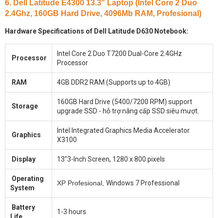
6. Dell Latitude E4300 13.3" Laptop (Intel Core 2 Duo
2.4Ghz, 160GB Hard Drive, 4096Mb RAM, Profesional)
Hardware Specifications of Dell Latitude D630 Notebook:
Intel Core 2 Duo T7200 Dual-Core 2.4GHz
Processor
Processor
RAM
4GB DDR2 RAM (Supports up to 4GB)
160GB Hard Drive (5400/7200 RPM) support
Storage
upgrade SSD - hỗ trợ nâng cấp SSD siêu mượt.
Intel Integrated Graphics Media Accelerator
Graphics
X3100
Display
13"3-Inch Screen, 1280 x 800 pixels
Operating
XP Profesional,
Windows 7 Professional
System
Battery
1-3 hours
Life