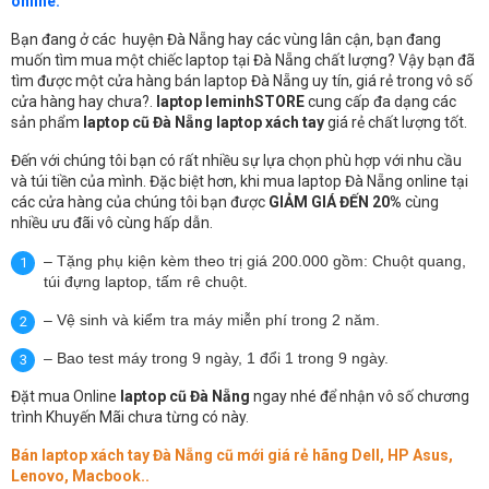
online.
Bạn đang ở các huyện Đà Nẵng hay các vùng lân cận, bạn đang
muốn tìm mua một chiếc laptop tại Đà Nẵng chất lượng? Vậy bạn đã
tìm được một cửa hàng bán laptop Đà Nẵng uy tín, giá rẻ trong vô số
cửa hàng hay chưa?.
laptop leminhSTORE
cung cấp đa dạng các
sản phẩm
laptop cũ Đà Nẵng laptop xách tay
giá rẻ chất lượng tốt.
Đến với chúng tôi bạn có rất nhiều sự lựa chọn phù hợp với nhu cầu
và túi tiền của mình. Đặc biệt hơn, khi mua laptop Đà Nẵng online tại
các cửa hàng của chúng tôi bạn được
GIẢM GIÁ ĐẾN 20%
cùng
nhiều ưu đãi vô cùng hấp dẫn.
– Tặng phụ kiện kèm theo trị giá 200.000 gồm: Chuột quang,
túi đựng laptop, tấm rê chuột.
– Vệ sinh và kiểm tra máy miễn phí trong 2 năm.
– Bao test máy trong 9 ngày, 1 đổi 1 trong 9 ngày.
Đặt mua Online
laptop cũ Đà Nẵng
ngay nhé để nhận vô số chương
trình Khuyến Mãi chưa từng có này.
Bán laptop xách tay Đà Nẵng cũ mới giá rẻ hãng Dell, HP Asus,
Lenovo, Macbook..