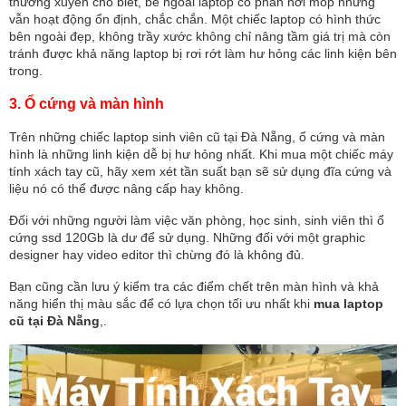
thường xuyên cho biết, bề ngoài laptop có phần hơi móp nhưng
vẫn hoạt động ổn định, chắc chắn. Một chiếc laptop có hình thức
bên ngoài đẹp, không trầy xước không chỉ nâng tầm giá trị mà còn
tránh được khả năng laptop bị rơi rớt làm hư hỏng các linh kiện bên
trong.
3. Ổ cứng và màn hình
Trên những chiếc laptop sinh viên cũ tại Đà Nẵng, ổ cứng và màn
hình là những linh kiện dễ bị hư hỏng nhất. Khi mua một chiếc máy
tính xách tay cũ, hãy xem xét tần suất bạn sẽ sử dụng đĩa cứng và
liệu nó có thể được nâng cấp hay không.
Đối với những người làm việc văn phòng, học sinh, sinh viên thì ổ
cứng ssd 120Gb là dư để sử dụng. Những đối với một graphic
designer hay video editor thì chừng đó là không đủ.
Bạn cũng cần lưu ý kiểm tra các điểm chết trên màn hình và khả
năng hiển thị màu sắc để có lựa chọn tối ưu nhất khi
mua laptop
cũ tại Đà Nẵng
,.