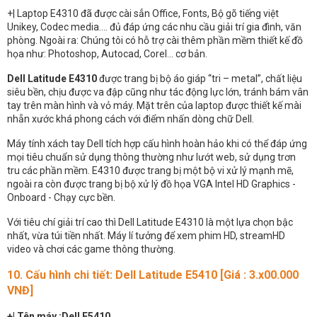
+| Laptop E4310 đã được cài sẳn Office, Fonts, Bộ gõ tiếng việt
Unikey, Codec media…. đủ đáp ứng các nhu cầu giải trí gia đình, văn
phòng. Ngoài ra: Chúng tôi có hỗ trợ cài thêm phần mềm thiết kế đồ
họa như: Photoshop, Autocad, Corel... cơ bản.
Dell Latitude E4310
được trang bị bộ áo giáp “tri – metal”, chất liệu
siêu bền, chịu được va đập cũng như tác động lực lớn, tránh bám vân
tay trên màn hình và vỏ máy. Mặt trên của laptop được thiết kế mài
nhẵn xước khá phong cách với điểm nhấn dòng chữ Dell.
Máy tính xách tay Dell tích hợp cấu hình hoàn hảo khi có thể đáp ứng
mọi tiêu chuẩn sử dụng thông thường như lướt web, sử dụng trơn
tru các phần mềm. E4310 được trang bị một bộ vi xử lý mạnh mẽ,
ngoài ra còn được trang bị bộ xử lý đồ họa VGA Intel HD Graphics -
Onboard - Chạy cực bền.
Với tiêu chí giải trí cao thì Dell Latitude E4310 là một lựa chọn bậc
nhất, vừa túi tiền nhất. Máy lí tưởng để xem phim HD, streamHD
video và chơi các game thông thường.
10. Cấu hình chi tiết: Dell Latitude E5410
[Giá : 3.x00.000
VNĐ]
+| Tên máy :Dell E5410