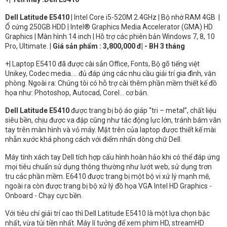
Dell Latitude E5410
| Intel Core i5-520M 2.4GHz | Bộ nhớ RAM 4GB |
Ổ cứng 250GB HDD | Intel® Graphics Media Accelerator (GMA) HD
Graphics | Màn hình 14 inch | Hỗ trợ các phiên bản Windows 7, 8, 10
Pro, Ultimate. |
Giá sản phẩm : 3,800,000 đ| - BH 3 tháng
+| Laptop E5410 đã được cài sẳn Office, Fonts, Bộ gõ tiếng việt
Unikey, Codec media…. đủ đáp ứng các nhu cầu giải trí gia đình, văn
phòng. Ngoài ra: Chúng tôi có hỗ trợ cài thêm phần mềm thiết kế đồ
họa như: Photoshop, Autocad, Corel... cơ bản.
Dell Latitude E5410
được trang bị bộ áo giáp “tri – metal”, chất liệu
siêu bền, chịu được va đập cũng như tác động lực lớn, tránh bám vân
tay trên màn hình và vỏ máy. Mặt trên của laptop được thiết kế mài
nhẵn xước khá phong cách với điểm nhấn dòng chữ Dell.
Máy tính xách tay Dell tích hợp cấu hình hoàn hảo khi có thể đáp ứng
mọi tiêu chuẩn sử dụng thông thường như lướt web, sử dụng trơn
tru các phần mềm. E6410 được trang bị một bộ vi xử lý mạnh mẽ,
ngoài ra còn được trang bị bộ xử lý đồ họa VGA Intel HD Graphics -
Onboard - Chạy cực bền.
Với tiêu chí giải trí cao thì Dell Latitude E5410 là một lựa chọn bậc
nhất, vừa túi tiền nhất. Máy lí tưởng để xem phim HD, streamHD