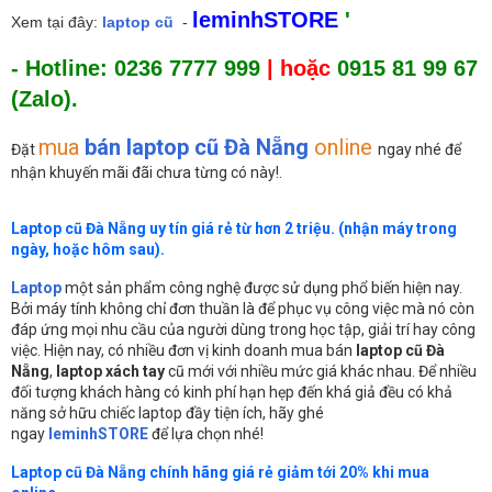
leminhSTORE
'
Xem tại đây:
laptop cũ
-
- Hotline: 0236 7777 999
| hoặc
0915 81 99 67
(Zalo).
mua
bán laptop cũ Đà Nẵng
online
Đặt
ngay nhé để
nhận khuyến mãi đãi chưa từng có này!.
Laptop cũ Đà Nẵng uy tín giá rẻ từ hơn 2 triệu. (nhận máy trong
ngày, hoặc hôm sau).
Laptop
một sản phẩm công nghệ được sử dụng phổ biến hiện nay.
Bởi máy tính không chỉ đơn thuần là để phục vụ công việc mà nó còn
đáp ứng mọi nhu cầu của người dùng trong học tập, giải trí hay công
việc. Hiện nay, có nhiều đơn vị kinh doanh mua bán
laptop cũ Đà
Nẵng
,
laptop xách tay
cũ mới với nhiều mức giá khác nhau. Để nhiều
đối tượng khách hàng có kinh phí hạn hẹp đến khá giả đều có khả
năng sở hữu chiếc laptop đầy tiện ích, hãy ghé
ngay
leminhSTORE
để lựa chọn nhé!
Laptop cũ Đà Nẵng chính hãng giá rẻ giảm tới 20% khi mua