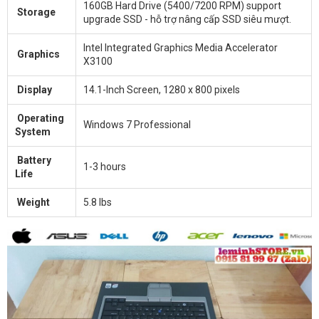
160GB Hard Drive (5400/7200 RPM) support
Storage
upgrade SSD - hỗ trợ nâng cấp SSD siêu mượt.
Intel Integrated Graphics Media Accelerator
Graphics
X3100
Display
14.1-Inch Screen, 1280 x 800 pixels
Operating
Windows 7 Professional
System
Battery
1-3 hours
Life
Weight
5.8 lbs