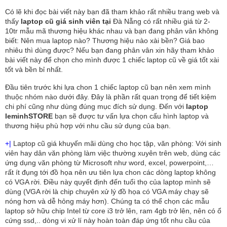
Có lẽ khi đọc bài viết này bạn đã tham khảo rất nhiều trang web và
thấy
laptop cũ giá sinh viên tại
Đà Nẵng có rất nhiều giá từ 2-
10tr mẫu mã thương hiệu khác nhau và bạn đang phân vân không
biết: Nên mua laptop nào? Thương hiệu nào xài bền? Giá bao
nhiêu thì dùng được? Nếu bạn đang phân vân xin hãy tham khảo
bài viết này để chọn cho mình được 1 chiếc laptop cũ về giá tốt xài
tốt và bền bỉ nhất.
Đầu tiên trước khi lựa chon 1 chiếc laptop cũ bạn nên xem mình
thuộc nhóm nào dưới đây. Đây là phần rất quan trọng để tiết kiệm
chi phí cũng như dùng đúng mục đích sử dụng. Đến với
laptop
leminhSTORE
bạn sẽ được tư vấn lựa chọn cấu hình laptop và
thương hiệu phù hợp với nhu cầu sử dụng của bạn.
+|
Laptop cũ giá khuyến mãi dùng cho học tập, văn phòng: Với sinh
viên hay dân văn phòng làm việc thường xuyên trên web, dùng các
ứng dụng văn phòng từ Microsoft như word, excel, powerpoint,…
rất ít đụng tới đồ họa nên ưu tiên lựa chon các dòng laptop không
có VGA rời. Điều này quyết định đến tuổi thọ của laptop mình sẽ
dùng (VGA rời là chip chuyên xử lý đồ họa có VGA máy chạy sẽ
nóng hơn và dễ hỏng máy hơn). Chúng ta có thể chọn các mẫu
laptop sở hữu chip Intel từ core i3 trở lên, ram 4gb trở lên, nên có ổ
cứng ssd,.. dòng vi xử lí này hoàn toàn đáp ứng tốt nhu cầu của