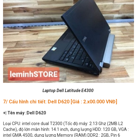
Laptop Dell Latitude E4300
7/ Cấu hình chi tiết: Dell D620
[Giá : 2.x00.000 VNĐ]
+| Tên máy :Dell D620
Loại CPU: intel core dual T2300 (Tốc độ máy: 2.13 Ghz (2MB L2
Cache), độ lớn màn hình: 14.1 inch, dung lượng HDD: 120 GB, VGA :
intel GMA 4500, dung lượng Memory (RAM) DDR2 : 2GB, Pin 6