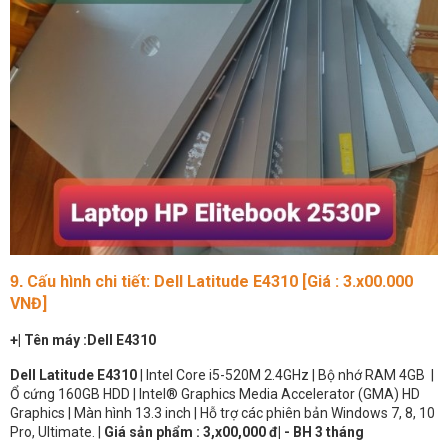
Cấu hình chi tiết: Dell Latitude E4310 [Giá : 3.x00.000
9.
VNĐ]
+| Tên máy :Dell E4310
Dell Latitude E4310
| Intel Core i5-520M 2.4GHz | Bộ nhớ RAM 4GB |
Ổ cứng 160GB HDD | Intel® Graphics Media Accelerator (GMA) HD
Graphics | Màn hình 13.3 inch | Hỗ trợ các phiên bản Windows 7, 8, 10
Pro, Ultimate. |
Giá sản phẩm : 3,x00,000 đ| - BH 3 tháng