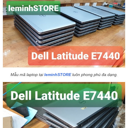
Mẫu mã laptop tại
leminhSTORE
luôn phong phú đa dạng.