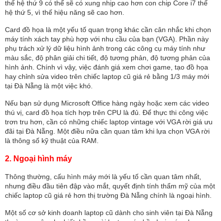
thế hệ thứ 9 có thể sẽ có xung nhịp cao hơn con chip Core i7 thế
hệ thứ 5, vì thế hiệu năng sẽ cao hơn.
Card đồ họa là một yếu tố quan trọng khác cần cân nhắc khi chọn
máy tính xách tay phù hợp với nhu cầu của bạn (VGA). Phần này
phụ trách xử lý dữ liệu hình ảnh trong các công cụ máy tính như
màu sắc, độ phân giải chi tiết, độ tương phản, độ tương phản của
hình ảnh. Chính vì vậy, việc đánh giá xem chơi game, tạo đồ họa
hay chỉnh sửa video trên chiếc laptop cũ giá rẻ bằng 1/3 máy mới
tại Đà Nẵng là một việc khó.
Nếu bạn sử dụng Microsoft Office hàng ngày hoặc xem các video
thú vị, card đồ họa tích hợp trên CPU là đủ. Để thực thi công việc
trơn tru hơn, cần có những chiếc laptop vintage với VGA rời giá ưu
đãi tại Đà Nẵng. Một điều nữa cần quan tâm khi lựa chọn VGA rời
là thông số kỹ thuật của RAM.
2. Ngoại hình máy
Thông thường, cấu hình máy mới là yếu tố cần quan tâm nhất,
nhưng điều đầu tiên đập vào mắt, quyết định tính thẩm mỹ của một
chiếc laptop cũ giá rẻ hơn thị trường Đà Nẵng chính là ngoại hình.
Một số cơ sở kinh doanh laptop cũ dành cho sinh viên tại Đà Nẵng