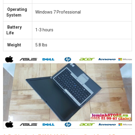
Operating
Windows 7 Professional
System
Battery
1-3 hours
Life
Weight
5.8 lbs