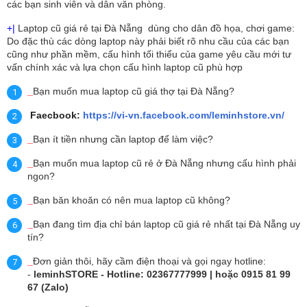
các bạn sinh viên và dân văn phòng.
+|
Laptop cũ giá rẻ tại Đà Nẵng dùng cho dân đồ họa, chơi game:
Do đặc thù các dòng laptop này phải biết rõ nhu cầu của các bạn
cũng như phần mềm, cấu hình tối thiểu của game yêu cầu mới tư
vấn chính xác và lựa chọn cấu hình laptop cũ phù hợp
_
Bạn muốn mua laptop cũ giá thợ tại Đà Nẵng?
Faecbook:
https://vi-vn.facebook.com/leminhstore.vn/
_
Bạn ít tiền nhưng cần laptop để làm việc?
_
Bạn muốn mua laptop cũ rẻ ở Đà Nẵng nhưng cấu hình phải
ngon?
_
Bạn băn khoăn có nên mua laptop cũ không?
_
Bạn đang tìm địa chỉ bán laptop cũ giá rẻ nhất tại Đà Nẵng uy
tín?
_
Đơn giản thôi, hãy cầm điện thoại và gọi ngay hotline:
-
leminhSTORE - Hotline: 02367777999 | hoặc 0915 81 99
67 (Zalo)