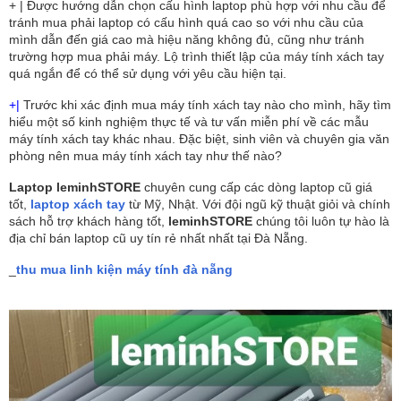
+ | Được hướng dẫn chọn cấu hình laptop phù hợp với nhu cầu để
tránh mua phải laptop có cấu hình quá cao so với nhu cầu của
mình dẫn đến giá cao mà hiệu năng không đủ, cũng như tránh
trường hợp mua phải máy. Lộ trình thiết lập của máy tính xách tay
quá ngắn để có thể sử dụng với yêu cầu hiện tại.
+|
Trước khi xác định mua máy tính xách tay nào cho mình, hãy tìm
hiểu một số kinh nghiệm thực tế và tư vấn miễn phí về các mẫu
máy tính xách tay khác nhau. Đặc biệt, sinh viên và chuyên gia văn
phòng nên mua máy tính xách tay như thế nào?
Laptop leminhSTORE
chuyên cung cấp các dòng laptop cũ giá
tốt,
laptop xách tay
từ Mỹ, Nhật. Với đội ngũ kỹ thuật giỏi và chính
sách hỗ trợ khách hàng tốt,
leminhSTORE
chúng tôi luôn tự hào là
địa chỉ bán laptop cũ uy tín rẻ nhất nhất tại Đà Nẵng.
_
thu mua linh kiện máy tính đà nẵng