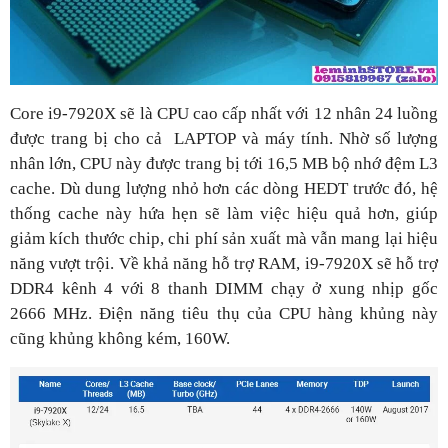
Core i9-7920X sẽ là CPU cao cấp nhất với 12 nhân 24 luồng
được trang bị cho cả LAPTOP và máy tính. Nhờ số lượng
nhân lớn, CPU này được trang bị tới 16,5 MB bộ nhớ đệm L3
cache. Dù dung lượng nhỏ hơn các dòng HEDT trước đó, hệ
thống cache này hứa hẹn sẽ làm việc hiệu quả hơn, giúp
giảm kích thước chip, chi phí sản xuất mà vẫn mang lại hiệu
năng vượt trội. Về khả năng hỗ trợ RAM, i9-7920X sẽ hỗ trợ
DDR4 kênh 4 với 8 thanh DIMM chạy ở xung nhịp gốc
2666 MHz. Điện năng tiêu thụ của CPU hàng khủng này
cũng khủng không kém, 160W.