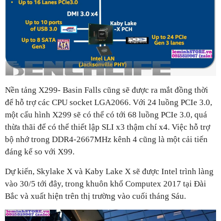
Nền tảng X299- Basin Falls cũng sẽ được ra mắt đồng thời
để hỗ trợ các CPU socket LGA2066. Với 24 luồng PCIe 3.0,
một cấu hình X299 sẽ có thể có tới 68 luồng PCIe 3.0, quá
thừa thãi để có thể thiết lập SLI x3 thậm chí x4. Việc hỗ trợ
bộ nhớ trong DDR4-2667MHz kênh 4 cũng là một cải tiến
đáng kể so với X99.
Dự kiến, Skylake X và Kaby Lake X sẽ được Intel trình làng
vào 30/5 tới đây, trong khuôn khổ Computex 2017 tại Đài
Bắc và xuất hiện trên thị trường vào cuối tháng Sáu.