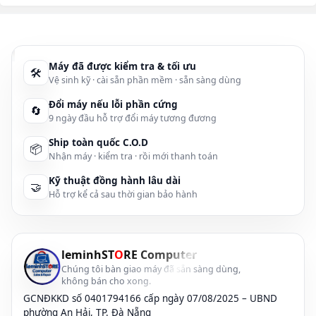
Máy đã được kiểm tra & tối ưu
🛠
Vệ sinh kỹ · cài sẵn phần mềm · sẵn sàng dùng
Đổi máy nếu lỗi phần cứng
🔄
9 ngày đầu hỗ trợ đổi máy tương đương
Ship toàn quốc C.O.D
📦
Nhận máy · kiểm tra · rồi mới thanh toán
Kỹ thuật đồng hành lâu dài
🤝
Hỗ trợ kể cả sau thời gian bảo hành
leminhST
O
RE Computer
Chúng tôi bàn giao máy đã sẵn sàng dùng,
không bán cho xong.
GCNĐKKD số 0401794166 cấp ngày 07/08/2025 – UBND
phường An Hải, TP. Đà Nẵng