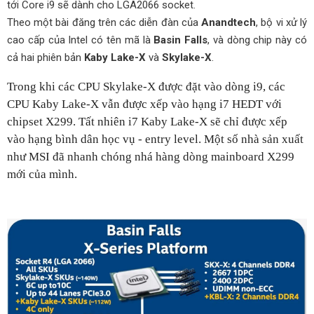
tới Core i9 sẽ dành cho LGA2066 socket.
Theo một bài đăng trên các diễn đàn của
Anandtech
, bộ vi xử lý
cao cấp của Intel có tên mã là
Basin Falls
, và dòng chip này có
cả hai phiên bản
Kaby Lake-X
và
Skylake-X
.
Trong khi các CPU Skylake-X được đặt vào dòng i9, các
CPU Kaby Lake-X vẫn được xếp vào hạng i7 HEDT với
chipset X299. Tất nhiên i7 Kaby Lake-X sẽ chỉ được xếp
vào hạng bình dân học vụ - entry level. Một số nhà sản xuất
như MSI đã nhanh chóng nhá hàng dòng mainboard X299
mới của mình.