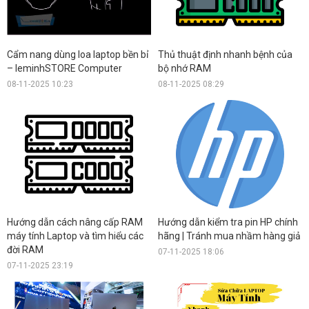
Cẩm nang dùng loa laptop bền bỉ
Thủ thuật định nhanh bệnh của
– leminhSTORE Computer
bộ nhớ RAM
08-11-2025 10:23
08-11-2025 08:29
Hướng dẫn cách nâng cấp RAM
Hướng dẫn kiểm tra pin HP chính
máy tính Laptop và tìm hiểu các
hãng | Tránh mua nhầm hàng giả
đời RAM
07-11-2025 18:06
07-11-2025 23:19