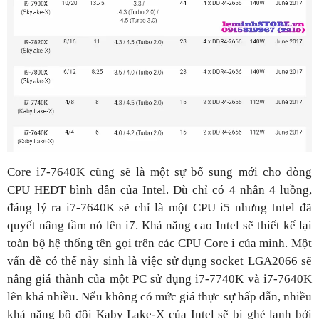
Core i7-7640K cũng sẽ là một sự bổ sung mới cho dòng
CPU HEDT bình dân của Intel. Dù chỉ có 4 nhân 4 luồng,
đáng lý ra i7-7640K sẽ chỉ là một CPU i5 nhưng Intel đã
quyết nâng tầm nó lên i7. Khả năng cao Intel sẽ thiết kế lại
toàn bộ hệ thống tên gọi trên các CPU Core i của mình. Một
vấn đề có thể nảy sinh là việc sử dụng socket LGA2066 sẽ
nâng giá thành của một PC sử dụng i7-7740K và i7-7640K
lên khá nhiều. Nếu không có mức giá thực sự hấp dẫn, nhiều
khả năng bộ đôi Kaby Lake-X của Intel sẽ bị ghẻ lạnh bởi