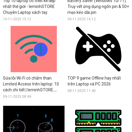
Top 10 laptop có thiết kế đẹp
Battery Saver (Windows 10/11):
nhất thế giới - leminhSTORE
Truy vết ứng dụng ngốn pin & 50+
Chuyên Laptop xách tay
mẹo kéo dài pin
10-11-2025 15:12
09-11-2025 16:12
Sửa lỗi Wi-Fi có chấm than
TOP 9 game Offline hay nhất
Limited Access trên laptop: 10
trên Laptop và PC 2026
cách chi tiết | leminhSTORE
08-11-2025 11:40
Computer
09-11-2025 08:49