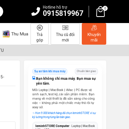
Hotline hỗ trợ
0
0915819967
Thu Mua
Trả
Thu cũ đổi
Khuyến
góp
mới
mãi
TU
Sự an tâm khi mua máy
Chuẩn bàn giao
15-
💻
Bạn không chỉ mua máy. Bạn mua sự
yên tâm.
Mỗi Laptop | MacBook | iMac | PC được vệ
sinh sạch, test kỹ, cài sẵn phần mềm. Bạn
mang về một thiết bị đã sẵn sàng cho công
việc – không phải một chiếc máy thô rồi tự
xoay sở.
✨ Hơn 9.000 khách hàng đã chọn leminhSTORE vì sự
kỹ lưỡng trong từng lần bàn giao.
leminhSTORE Computer
· Laptop | MacBook