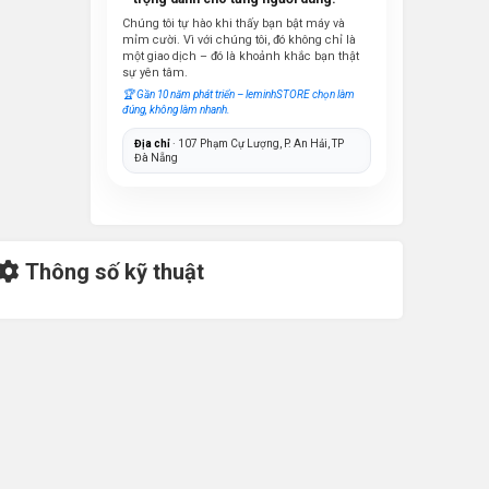
Chúng tôi tự hào khi thấy bạn bật máy và
mỉm cười. Vì với chúng tôi, đó không chỉ là
một giao dịch – đó là khoảnh khắc bạn thật
sự yên tâm.
🏆 Gần 10 năm phát triển – leminhSTORE chọn làm
đúng, không làm nhanh.
Địa chỉ
· 107 Phạm Cự Lượng, P. An Hải, TP
Đà Nẵng
Thông số kỹ thuật