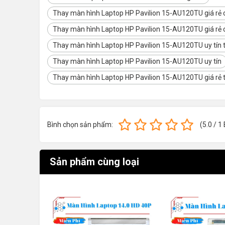
Thay màn hình Laptop HP Pavilion 15-AU120TU giá rẻ c
Tên Sản phẩm
Màn hình laptop HP Pavil
Thay màn hình Laptop HP Pavilion 15-AU120TU giá rẻ 
Tính tương thích
Sản phẩm chính hãng dùng
Thay màn hình Laptop HP Pavilion 15-AU120TU uy tín 
Kích thước
15.6 inch Led mỏng
Thay màn hình Laptop HP Pavilion 15-AU120TU uy tín
Độ phân giải
WXGA (1366x768) HD
Thay màn hình Laptop HP Pavilion 15-AU120TU giá rẻ 
Chân kết nối
30 pin
6-12 tháng trong thời gian 
Bảo hành
sản xuất.
Bình chọn sản phẩm:
(
5.0
/
1
Những lưu ý khi vệ sinh màn hình LAPTOP:
Sản phẩm cùng loại
Những vật liệu bạn cần có:
✔ Sử dụng một khăn cotton vải mềm, có thể dùng các 
cận.
✔ Nước cất: bạn mua ở các hiệu thuốc, nước khoáng th