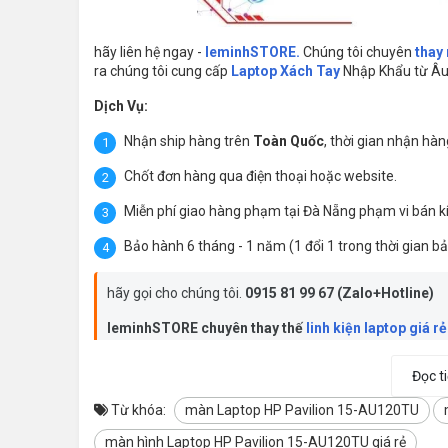
hãy liên hệ ngay -
leminhSTORE
.
Chúng tôi chuyên
thay
ra chúng tôi cung cấp
Laptop Xách Tay
Nhập Khẩu từ Âu,
Dịch Vụ:
Nhận ship hàng trên
Toàn Quốc
, thời gian nhận hà
Chốt đơn hàng qua điện thoại hoặc website.
Miễn phí giao hàng phạm tại Đà Nẵng phạm vi bán k
Bảo hành 6 tháng - 1 năm (1 đổi 1 trong thời gian b
hãy gọi cho chúng tôi.
0915 81 99 67
(Zalo+Hotline)
leminhSTORE chuyên thay thế
linh kiện laptop giá r
Đọc t
Đ/C: laptop leminhSTORE 246A Phạm Cự Lượng, TP 
Từ khóa:
màn Laptop HP Pavilion 15-AU120TU
ThÔNG SỐ KỸ THUẬT
màn hình Laptop HP Pavilion 15-AU120TU giá rẻ