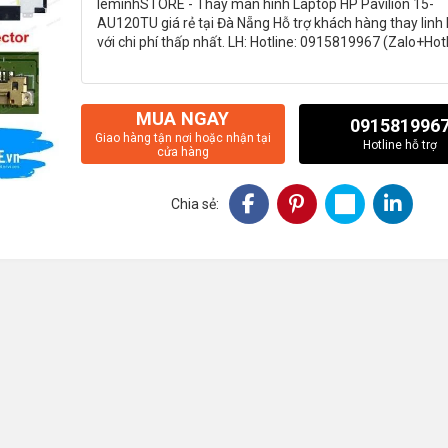
leminhSTORE - Thay màn hình Laptop HP Pavilion 15-
AU120TU giá rẻ tại Đà Nẵng Hỗ trợ khách hàng thay linh 
với chi phí thấp nhất. LH: Hotline: 0915819967 (Zalo+Hot
MUA NGAY
091581996
Giao hàng tận nơi hoặc nhận tại
Hotline hỗ trợ
cửa hàng
Chia sẻ: