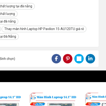
hất lượng tại đà nẵng
ion 15-AU120TU LED
chất lượng
 thay thế màn hình cho Laptop HP Pavilion 15-AU120TU Led
tại đà nẵng
Thay màn hình Laptop HP Pavilion 15-AU120TU giá rẻ
tại Đà Nẵng
bảo hành đổi mới 100% khi màn hình có bất cứ lỗi gì do nhà
Bình chọn
)
loại khăn lau kính kèm theo trong các hộp kính mát hoặc kính
iên nhiên, dấm trắng.