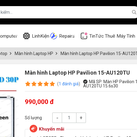
omputer
LinhKiện
Repairs
TinTức
Thuê Máy Tính
ptop
Màn hình Laptop HP
Màn hình Laptop HP Pavilion 15-AU120
Màn hình Laptop HP Pavilion 15-AU120TU
Mã SP:
Màn HP Pavilion 
(
1
đánh giá
)
AU120TU 15.6s30
990,000 đ
-
+
Số lượng