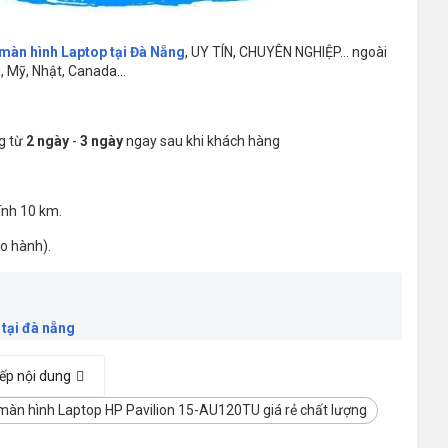
 màn hình Laptop tại Đà Nẵng
, UY TÍN, CHUYÊN NGHIỆP... ngoài
 Mỹ, Nhật, Canada...
ng từ
2 ngày
-
3 ngày
ngay sau khi khách hàng
ính 10 km.
ảo hành).
ẻ tại đà nẵng
iếp nội dung
Đà Nẵng - Hotline
0236 7777 999
màn hình Laptop HP Pavilion 15-AU120TU giá rẻ chất lượng