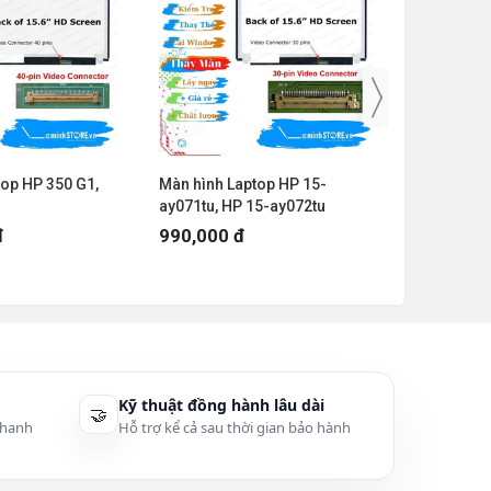
top HP 350 G1,
Màn hình Laptop HP 15-
Màn hình 
ay071tu, HP 15-ay072tu
ay000tu, H
15-AY
đ
990,000 đ
990,000
Kỹ thuật đồng hành lâu dài
🤝
thanh
Hỗ trợ kể cả sau thời gian bảo hành