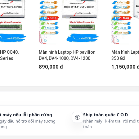
p: sử dụng chai dạng bình xịt là tốt nhất.
inh.
nước sạch là đủ. Nhưng nếu màn hình/LAPTOP của bạn có in
ắng thay vì dùng nước.
 HP CQ40,
Màn hình Laptop HP pavilion
Màn hình Lap
 ít nước. Sau đó, đựng dung dịch trên vào bình xịt.
Series
DV4, DV4-1000, DV4-1200
350 G2
890,000 đ
1,150,000 
g, vải có nhiều lông, vì nó có thể làm xước màn hình của bạn.
un trực tiếp lên màn hình. Đối với laptop, khi phun lên khăn
ng nước có thể rơi váo các kẻ hỡ trên máy dẫn đến hư hỏng.
 ngâm cả khăn vào dung dịch nước rửa.
 lau ngang, nhưng kết hợp cả hai là tốt nhất. Ở những nơi nào
i máy nếu lỗi phần cứng
Ship toàn quốc C.O.D
📦
ng lưu ý là không được quá mạnh tay.
gày đầu hỗ trợ đổi máy tương
Nhận máy · kiểm tra · rồi mới 
ơng
toán