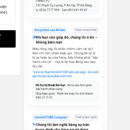
| iMac | PC
107 Phạm Cự Lượng, P. An Hải, TP Đà Nẵng
kiện
📞 0236 7777 999 · Zalo 0915 81 99 67
line)
Đồng hành sau khi bán
Trách nhiệm thật
7
🤝
Khi bạn cần giúp đỡ, chúng tôi ở đó –
không biến mất.
Máy nóng, lag, lỗi phần mềm, cần cài lại?
Bạn chỉ cần nhắn hoặc gọi. Chúng tôi xử lý
từ xa hoặc tại cửa hàng. Đây không phải “bảo
hành cho có” – mà là lời hứa đứng sau bạn
lâu dài.
🔧 Đội kỹ thuật leminhSTORE luôn sẵn sàng – kể cả khi
bạn chỉ cần cài lại phần mềm nhỏ.
Hỗ trợ kỹ thuật dài hạn
· kể cả sau thời gian
bảo hành phần cứng
Ship toàn quốc · Kiểm tra máy rồi mới thanh
toán (C.O.D)
leminhSTORE Computer
Triết lý làm nghề
✨
Chúng tôi làm nghề bằng sự trân
trọng dành cho từng người dùng.