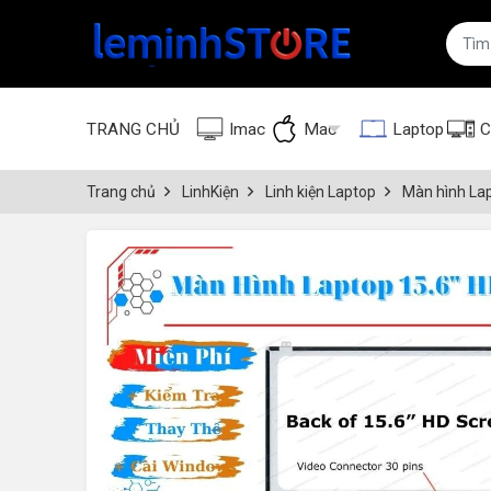
TRANG CHỦ
Imac
Mac
Laptop
C
Trang chủ
LinhKiện
Linh kiện Laptop
Màn hình La