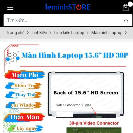
0
Trang chủ
LinhKiện
Linh kiện Laptop
Màn hình Laptop
M