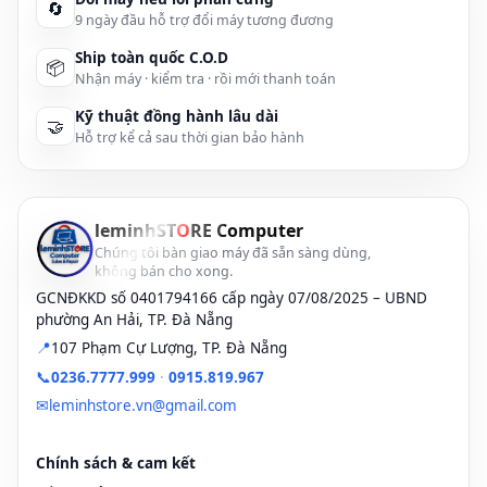
Những lưu ý khi vệ sinh màn hình LAPTOP:
🔄
9 ngày đầu hỗ trợ đổi máy tương đương
Những vật liệu bạn cần có:
Ship toàn quốc C.O.D
📦
Nhận máy · kiểm tra · rồi mới thanh toán
✔ Sử dụng một khăn cotton vải mềm, có thể dùng các loại khăn lau
kính kèm theo trong các hộp kính mát hoặc kính cận.
Kỹ thuật đồng hành lâu dài
🤝
Hỗ trợ kể cả sau thời gian bảo hành
✔ Nước cất: bạn mua ở các hiệu thuốc, nước khoáng thiên nhiên,
dấm trắng.
✔ Một chai đựng bạn mua ở các cửa hàng linh kiện Laptop: sử
leminhST
O
RE Computer
dụng chai dạng bình xịt là tốt nhất.
Chúng tôi bàn giao máy đã sẵn sàng dùng,
không bán cho xong.
Chú ý:
Phải tháo
Pin
,
sạc
ra khỏi laptop trước khi vệ sinh.
GCNĐKKD số 0401794166 cấp ngày 07/08/2025 – UBND
UY TÍN
CHUYÊN
_
Địa chỉ
sửa chữa laptop tại đà nẵng
,
phường An Hải, TP. Đà Nẵng
NGHIỆP
.
, lấy ngay
📍
107 Phạm Cự Lượng, TP. Đà Nẵng
📞
0236.7777.999
·
0915.819.967
Làm sạch màn hình LCD
:
✉
leminhstore.vn@gmail.com
✔ Nếu Screen LAPTOP/LCD chỉ bị bám bụi, sử dụng nước sạch là
đủ. Nhưng nếu màn hình/LAPTOP của bạn có in dấu vân tay hay bị
Chính sách & cam kết
các vết bẩn thì bạn nên dùng dấm trắng thay vì dùng nước.