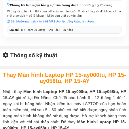
✨
Chúng tôi làm nghề bằng sự trân trọng dành cho từng người dùng.
Chúng tôi tự hào khi thấy bạn bật máy và mỉm cười. Vì với chúng tôi, đó không chỉ là
một giao dịch – đó là khoảnh khắc bạn thật sự yên tâm.
🏆 Gần 10 năm phát triển – leminhSTORE chọn làm đúng, không làm nhanh.
Địa chỉ
· 107 Phạm Cự Lượng, P. An Hải, TP Đà Nẵng
Thông số kỹ thuật
Thay Màn hình Laptop HP 15-ay000tu, HP 15-
ay058tu, HP 15-AY
Nhận thay
Màn hình Laptop HP 15-ay000tu, HP 15-ay058tu, HP
15-AY
giá rẻ tại Đà Nẵng. Chế độ bảo hành 6 - 12 tháng 1 đổi 1
ngay khi bị hỏng hóc. Nhận kiểm tra máy LAPTOP của bạn hoàn
toàn miễn phí, chỉ sau 5 - 30 phút có thể biết được nguy nhân tình
trạng màn hình không thể sử dụng được. Hỗ trợ khách hàng thay
linh kiện với chi phí thấp nhất. Để thay
Màn hình Laptop HP 15-
ay000tu, HP 15-ay058tu, HP 15-AY.