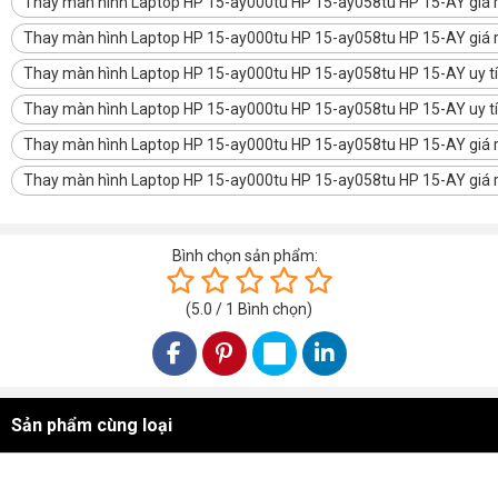
Thay màn hình Laptop HP 15-ay000tu HP 15-ay058tu HP 15-AY giá rẻ
hãy liên hệ ngay -
leminhSTORE
.
Chúng tôi chuyên
thay màn hình
Thay màn hình Laptop HP 15-ay000tu HP 15-ay058tu HP 15-AY giá r
Laptop tại Đà Nẵng
, UY TÍN, CHUYÊN NGHIỆP... ngoài ra chúng
tôi cung cấp
Thay màn hình Laptop HP 15-ay000tu HP 15-ay058tu HP 15-AY uy tí
Laptop Xách Tay
Nhập Khẩu từ Âu, Mỹ, Nhật, Canada...
Thay màn hình Laptop HP 15-ay000tu HP 15-ay058tu HP 15-AY uy t
Dịch Vụ:
Thay màn hình Laptop HP 15-ay000tu HP 15-ay058tu HP 15-AY giá 
Nhận ship hàng trên
Toàn Quốc
, thời gian nhận hàng từ
2
ngày
-
3 ngày
ngay sau khi khách hàng
Thay màn hình Laptop HP 15-ay000tu HP 15-ay058tu HP 15-AY giá r
Chốt đơn hàng qua điện thoại hoặc website.
Miễn phí giao hàng phạm tại Đà Nẵng phạm vi bán kính 10 km.
Bình chọn sản phẩm:
Bảo hành 6 tháng - 1 năm (1 đổi 1 trong thời gian bảo hành).
(
5.0
/
1
Bình chọn
)
hãy gọi cho chúng tôi.
0915 81 99 67
(Zalo+Hotline)
leminhSTORE chuyên thay thế
linh kiện laptop giá rẻ tại đà
nẵng
Sản phẩm cùng loại
Đ/C: laptop leminhSTORE 246A Phạm Cự Lượng, TP Đà Nẵng
- Hotline
0236 7777 999