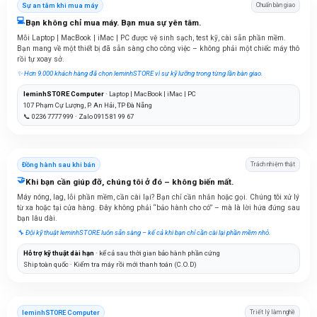
Sự an tâm khi mua máy
Chuẩn bàn giao
💻
Bạn không chỉ mua máy. Bạn mua sự yên tâm.
Mỗi Laptop | MacBook | iMac | PC được vệ sinh sạch, test kỹ, cài sẵn phần mềm.
Bạn mang về một thiết bị đã sẵn sàng cho công việc – không phải một chiếc máy thô
rồi tự xoay sở.
✨ Hơn 9.000 khách hàng đã chọn leminhSTORE vì sự kỹ lưỡng trong từng lần bàn giao.
leminhSTORE Computer
· Laptop | MacBook | iMac | PC
107 Phạm Cự Lượng, P. An Hải, TP Đà Nẵng
📞 0236 7777 999 · Zalo 0915 81 99 67
Đồng hành sau khi bán
Trách nhiệm thật
🤝
Khi bạn cần giúp đỡ, chúng tôi ở đó – không biến mất.
Máy nóng, lag, lỗi phần mềm, cần cài lại? Bạn chỉ cần nhắn hoặc gọi. Chúng tôi xử lý
từ xa hoặc tại cửa hàng. Đây không phải “bảo hành cho có” – mà là lời hứa đứng sau
bạn lâu dài.
🔧 Đội kỹ thuật leminhSTORE luôn sẵn sàng – kể cả khi bạn chỉ cần cài lại phần mềm nhỏ.
Hỗ trợ kỹ thuật dài hạn
· kể cả sau thời gian bảo hành phần cứng
Ship toàn quốc · Kiểm tra máy rồi mới thanh toán (C.O.D)
leminhSTORE Computer
Triết lý làm nghề