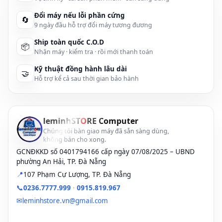
ẩm mặn (đặc thù khí hậu biển tại Đà Nẵng), và cả vấn đề
tương thích cáp/adapter
Đổi máy nếu lỗi phần cứng
. Khi suy hao hoặc hư hỏng, bạn có
🔄
9 ngày đầu hỗ trợ đổi máy tương đương
thể gặp các lỗi: USB lúc nhận lúc không, HDMI có hình
Ship toàn quốc C.O.D
không tiếng, Type-C sạc chậm/không xuất màn hình, VGA
📦
Nhận máy · kiểm tra · rồi mới thanh toán
nhiễu sọc.
Kỹ thuật đồng hành lâu dài
🤝
Hỗ trợ kể cả sau thời gian bảo hành
Tác nhân cơ
Môi trường &
Phụ kiện
học
bụi ẩm
không chuẩn
Cắm rút mạnh
Oxy hóa chân
Cáp
leminhST
O
RE Computer
Chúng tôi bàn giao máy đã sẵn sàng dùng,
tay, lắc dây,
cổng, bụi ẩm
HDMI/USB-C
không bán cho xong.
kéo lệch —
gây chạm
không đạt
GCNĐKKD số 0401794166 cấp ngày 07/08/2025 – UBND
làm mòn lẫy
chập — phổ
chuẩn (thiếu
phường An Hải, TP. Đà Nẵng
giữ, nứt pad
biến ở khu vực
E-Marker),
📍
107 Phạm Cự Lượng, TP. Đà Nẵng
hàn, lỏng chân
gần biển như
hub/dock yếu
📞
0236.7777.999
·
0915.819.967
✉
leminhstore.vn@gmail.com
cổng.
Đà Nẵng.
công suất gây
sụt áp, chập