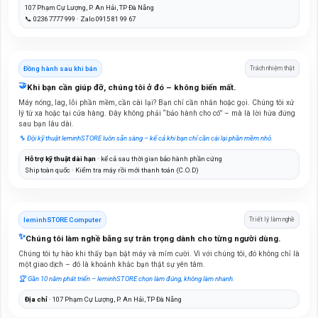
107 Phạm Cự Lượng, P. An Hải, TP Đà Nẵng
📞 0236 7777 999 · Zalo 0915 81 99 67
Đồng hành sau khi bán
Trách nhiệm thật
🤝
Khi bạn cần giúp đỡ, chúng tôi ở đó – không biến mất.
Máy nóng, lag, lỗi phần mềm, cần cài lại? Bạn chỉ cần nhắn hoặc gọi. Chúng tôi xử
lý từ xa hoặc tại cửa hàng. Đây không phải “bảo hành cho có” – mà là lời hứa đứng
sau bạn lâu dài.
🔧 Đội kỹ thuật leminhSTORE luôn sẵn sàng – kể cả khi bạn chỉ cần cài lại phần mềm nhỏ.
Hỗ trợ kỹ thuật dài hạn
· kể cả sau thời gian bảo hành phần cứng
Ship toàn quốc · Kiểm tra máy rồi mới thanh toán (C.O.D)
leminhSTORE Computer
Triết lý làm nghề
✨
Chúng tôi làm nghề bằng sự trân trọng dành cho từng người dùng.
Chúng tôi tự hào khi thấy bạn bật máy và mỉm cười. Vì với chúng tôi, đó không chỉ là
một giao dịch – đó là khoảnh khắc bạn thật sự yên tâm.
🏆 Gần 10 năm phát triển – leminhSTORE chọn làm đúng, không làm nhanh.
Địa chỉ
· 107 Phạm Cự Lượng, P. An Hải, TP Đà Nẵng