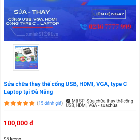
Sửa chữa thay thế cổng USB, HDMI, VGA, type C
Laptop tại Đà Nẵng
Mã SP:
Sửa chữa thay thế cổng
(
15
đánh giá
)
USB, HDMI, VGA - suachua
100,000 đ
Số lượng