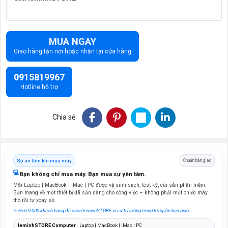
MUA NGAY
Giao hàng tận nơi hoặc nhận tại cửa hàng
0915819967
Hotline hỗ trợ
Chia sẻ:
Sự an tâm khi mua máy
Chuẩn bàn giao
💻
Bạn không chỉ mua máy. Bạn mua sự yên tâm.
Mỗi Laptop | MacBook | iMac | PC được vệ sinh sạch, test kỹ, cài sẵn phần mềm.
Bạn mang về một thiết bị đã sẵn sàng cho công việc – không phải một chiếc máy
thô rồi tự xoay sở.
✨ Hơn 9.000 khách hàng đã chọn leminhSTORE vì sự kỹ lưỡng trong từng lần bàn giao.
leminhSTORE Computer
· Laptop | MacBook | iMac | PC