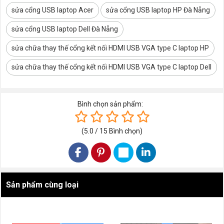
cổng kết nối
sửa cổng USB laptop Acer
sửa cổng USB laptop HP Đà Nẵng
MSI
Triệu chứng & nhận
sửa cổng USB laptop Dell Đà Nẵng
Lenovo
biết nhanh
sửa chữa thay thế cổng kết nối HDMI USB VGA type C laptop HP
Sony
5 bước tự kiểm tra
sửa chữa thay thế cổng kết nối HDMI USB VGA type C laptop Dell
an toàn
Toshiba
Quy trình sửa chữa
Acer
chuẩn
Bình chọn sản phẩm:
USB-C, PD & Alt
Bảng giá & thời gian
Mode
(
5.0
/
15
Bình chọn
)
Bảo hành & cam kết
Khu vực phục vụ
Dell
FAQ
Sản phẩm cùng loại
HP
Liên hệ
Asus