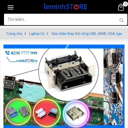
0
Trang chủ
Laptop Cũ
Sửa chữa thay thế cổng USB, HDMI, VGA, type C 