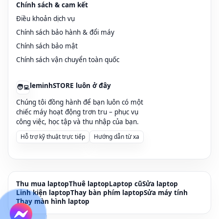
Chính sách & cam kết
chờn.
Điều khoản dịch vụ
Chính sách bảo hành & đổi máy
Mục tiêu khi sửa chữa:
không chỉ “lên” lại thiết bị mà
Chính sách bảo mật
còn
khôi phục đúng tính năng thiết kế
(USB 3.x đủ tốc
Chính sách vận chuyển toàn quốc
độ, HDMI 4K/60Hz, USB-C PD 20V, Alt Mode xuất hình
ổn định).
leminhSTORE luôn ở đây
🧑‍💻
Chúng tôi đồng hành để bạn luôn có một
Triệu chứng điển hình & cách nhận biết
chiếc máy hoạt động trơn tru – phục vụ
công việc, học tập và thu nhập của bạn.
nhanh
Hỗ trợ kỹ thuật trực tiếp
Hướng dẫn từ xa
USB-A/USB-C
: phải giữ nghiêng đầu cáp mới nhận;
báo
Unknown USB Device / Over-Current
; ổ USB 3.x tụt về 2.0; thiết bị USB nóng đầu cắm.
Thu mua laptop
Thuê laptop
Laptop cũ
Sửa laptop
Linh kiện laptop
Thay bàn phím laptop
Sửa máy tính
HDMI
: chớp tắt khi đụng nhẹ dây; có hình không tiếng;
Thay màn hình laptop
chỉ xuất FHD thay vì 4K/60Hz; mất tín hiệu khi kéo dây