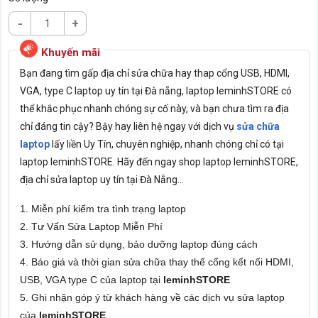
-
+
Bạn đang tìm gấp địa chỉ sửa chữa hay thap cổng USB, HDMI,
VGA, type C laptop uy tín tại Đà nẵng, laptop leminhSTORE có
thể khắc phục nhanh chóng sự cố này, và bạn chưa tìm ra địa
chỉ đáng tin cậy? Bậy hay liên hệ ngay với dịch vụ
sửa chữa
laptop
lấy liền Uy Tín, chuyên nghiệp, nhanh chóng chỉ có tại
laptop leminhSTORE. H
ãy đến ngay shop laptop leminhSTORE,
địa chỉ sửa laptop uy tín tại Đà Nẵng...
1. Miễn phí kiểm tra tình trạng laptop
2. Tư Vấn Sửa Laptop Miễn Phí
3. Hướng dẫn sử dụng, bảo dưỡng laptop đúng cách
4. Báo giá và thời gian sửa chữa thay thế cổng kết nối HDMI,
USB, VGA type C của laptop tại
leminhSTORE
5. Ghi nhận góp ý từ khách hàng về các dịch vụ sửa laptop
của
leminhSTORE