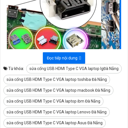
Đọc tiếp nội dung
Từ khóa:
sửa cổng USB HDMI Type C VGA laptop lgĐà Nẵng
sửa cổng USB HDMI Type C VGA laptop toshiba Đà Nẵng
sửa cổng USB HDMI Type C VGA laptop macbook Đà Nẵng
Hình ảnh kỹ thuật thay cổng USB/HDMI/Type-C theo tiêu chuẩn
phòng kỹ thuật
sửa cổng USB HDMI Type C VGA laptop ibm Đà Nẵng
sửa cổng USB HDMI Type C VGA laptop Lenovo Đà Nẵng
Mục lục & truy cập nhanh
sửa cổng USB HDMI Type C VGA laptop Asus Đà Nẵng
Tổng quan hư hỏng
Xiaomi