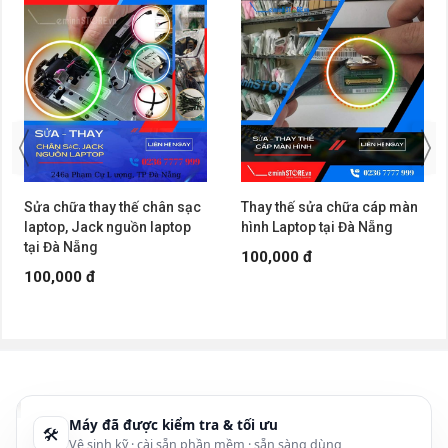
Apple MacBook
Sửa cổng USB laptop Dell Đà Nẵng
Sửa cổng USB-C MacBook
Thay cổng HDMI laptop HP
Sửa cổng Type-C Asus
Sửa HDMI laptop MSI
Sửa cổng USB Lenovo
Thay cổng Type-C Acer
Xem bảng giá
Sửa chữa thay thế chân sạc
Thay thế sửa chữa cáp màn
laptop, Jack nguồn laptop
hình Laptop tại Đà Nẵng
tại Đà Nẵng
Tổng quan: Vì sao cổng
100,000 đ
100,000 đ
USB/HDMI/VGA/Type-C laptop hay
hỏng?
Cổng kết nối là “cửa ngõ” giao tiếp quan trọng giữa laptop
và thiết bị ngoại vi (chuột, USB, màn hình rời, dock…). Chúng
thường chịu
lực cắm rút lặp lại
, tác động va đập, bụi bẩn,
Máy đã được kiểm tra & tối ưu
🛠
Vệ sinh kỹ · cài sẵn phần mềm · sẵn sàng dùng