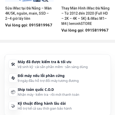
tình.
Sửa iMac tại Đà Nẵng – Màn
Thay Màn Hình iMac Đà Nẵng
Quý khách hàng sẽ được cung cấp cụ thể và đầy đủ những thông
4K/5K, nguồn, main, SSD –
– Từ 2012 đến 2020 (Full HD
tin, hình ảnh, giá cả, chế độ bảo hành về những mẫu laptop đang
2–4 giờ lấy liền
– 2K – 4K – 5K) & iMac M1–
được bán tại Shop.
leminhSTORE
khẳng định là nhà cung
M4 | leminhSTORE
Vui lòng gọi: 0915819967
cấp
dịch vụ mua bán
, trao đổi
laptop cũ/mới giá rẻ tại Đà Nẵng.
Vui lòng gọi: 0915819967
Lựa chọn mua laptop uy tín, chất lượng
Vì sao nên mua laptop đã qua sử dụng?
Máy đã được kiểm tra & tối ưu
🛠
Vệ sinh kỹ · cài sẵn phần mềm · sẵn sàng dùng
Trong thời kì lạm phát, kinh tế khó khăn, việc chọn mua cho mình
chiếc laptop cũ để phục vụ nhu cầu học tập, làm việc không phải là
Đổi máy nếu lỗi phần cứng
🔄
sự lựa chọn tồi. Có rất nhiều lý do để chúng tôi nói rằng nên
9 ngày đầu hỗ trợ đổi máy tương đương
chọn
mua laptop cũ giá rẻ
đã qua sử dụng.
Ship toàn quốc C.O.D
📦
- Sử dụng laptop cũ bạn đã tiết kiệm được một khoản “khá” so với
Nhận máy · kiểm tra · rồi mới thanh toán
khi mua laptop mới vì ở người mua mới đã trả VAT – đây luôn là
cân nhắc hàng đầu của người sử dụng.
Kỹ thuật đồng hành lâu dài
🤝
Hỗ trợ kể cả sau thời gian bảo hành
- Tính chủ động cao: Bạn hoàn toàn chủ động khi mua sản phẩm,