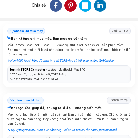
Chia sẻ:
Sự an tâm khi mua máy
Chuẩn bàn giao
💻
Bạn không chỉ mua máy. Bạn mua sự yên tâm.
Mỗi Laptop | MacBook | iMac | PC được vệ sinh sạch, test kỹ, cài sẵn phần mềm.
Bạn mang về một thiết bị đã sẵn sàng cho công việc – không phải một chiếc máy thô
rồi tự xoay sở.
✨ Hơn 9.000 khách hàng đã chọn leminhSTORE vì sự kỹ lưỡng trong từng lần bàn giao.
leminhSTORE Computer
· Laptop | MacBook | iMac | PC
107 Phạm Cự Lượng, P. An Hải, TP Đà Nẵng
📞 0236 7777 999 · Zalo 0915 81 99 67
Đồng hành sau khi bán
Trách nhiệm thật
🤝
Khi bạn cần giúp đỡ, chúng tôi ở đó – không biến mất.
Máy nóng, lag, lỗi phần mềm, cần cài lại? Bạn chỉ cần nhắn hoặc gọi. Chúng tôi xử lý
từ xa hoặc tại cửa hàng. Đây không phải “bảo hành cho có” – mà là lời hứa đứng sau
bạn lâu dài.
🔧 Đội kỹ thuật leminhSTORE luôn sẵn sàng – kể cả khi bạn chỉ cần cài lại phần mềm nhỏ.