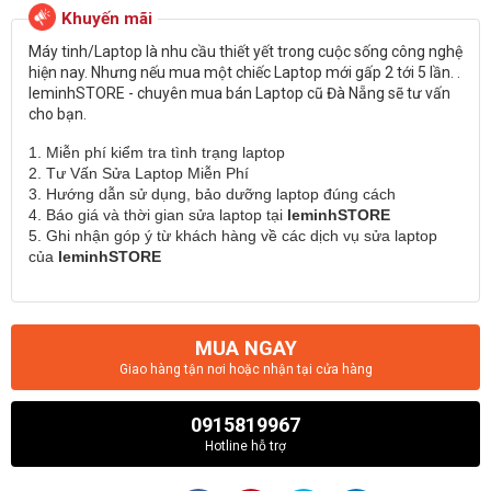
Máy tinh/Laptop là nhu cầu thiết yết trong cuộc sống công nghệ
hiện nay. Nhưng nếu mua một chiếc Laptop mới gấp 2 tới 5 lần. .
leminhSTORE - chuyên mua bán Laptop cũ Đà Nẵng sẽ tư vấn
cho bạn.
1. Miễn phí kiểm tra tình trạng laptop
2. Tư Vấn Sửa Laptop Miễn Phí
3. Hướng dẫn sử dụng, bảo dưỡng laptop đúng cách
4. Báo giá và thời gian sửa laptop tại
leminhSTORE
5. Ghi nhận góp ý từ khách hàng về các dịch vụ sửa laptop
của
leminhSTORE
MUA NGAY
Giao hàng tận nơi hoặc nhận tại cửa hàng
0915819967
Hotline hỗ trợ