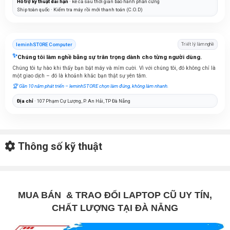
Hỗ trợ kỹ thuật dài hạn
· kể cả sau thời gian bảo hành phần cứng
Ship toàn quốc · Kiểm tra máy rồi mới thanh toán (C.O.D)
leminhSTORE Computer
Triết lý làm nghề
✨
Chúng tôi làm nghề bằng sự trân trọng dành cho từng người dùng.
Chúng tôi tự hào khi thấy bạn bật máy và mỉm cười. Vì với chúng tôi, đó không chỉ là
một giao dịch – đó là khoảnh khắc bạn thật sự yên tâm.
🏆 Gần 10 năm phát triển – leminhSTORE chọn làm đúng, không làm nhanh.
Địa chỉ
· 107 Phạm Cự Lượng, P. An Hải, TP Đà Nẵng
Thông số kỹ thuật
MUA BÁN & TRAO ĐỔI LAPTOP CŨ UY TÍN,
CHẤT LƯỢNG TẠI ĐÀ NẴNG