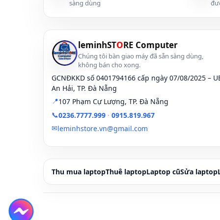
sàng dùng
đư
Học tập, văn
phòng, họp trực
8GB
256GB
tuyến
leminhST
O
RE Computer
Content
8–
256–
Chúng tôi bàn giao máy đã sẵn sàng dùng,
marketing, bán
không bán cho xong.
16GB
512GB
hàng online
GCNĐKKD số 0401794166 cấp ngày 07/08/2025 – 
An Hải, TP. Đà Nẵng
Coder cơ bản /
256–
📍
107 Phạm Cự Lượng, TP. Đà Nẵng
16GB
sinh viên IT
512GB
📞
0236.7777.999
·
0915.819.967
✉
leminhstore.vn@gmail.com
Thiết kế cơ bản /
16GB
512GB
chỉnh ảnh
Thu mua laptop
Thuê laptop
Laptop cũ
Sửa laptop
RAM 8GB
: đủ dùng cho học tập, vă
nền.
RAM 16GB
: nên chọn nếu bạn xác đ
cùng lúc.