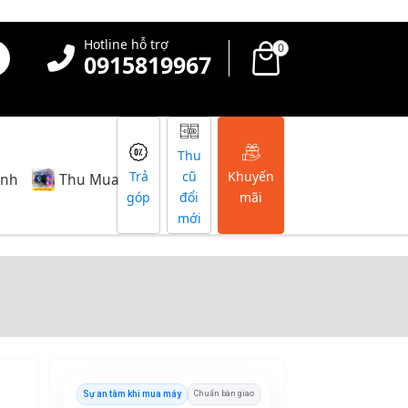
Hotline hỗ trợ
0
0915819967
Thu
Trả
cũ
Khuyến
ính
Thu Mua
góp
đổi
mãi
mới
Sự an tâm khi mua máy
Chuẩn bàn giao