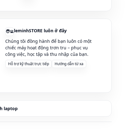
mãi
– Đà Nẵng)
💬
Ghi chú thêm:
leminhSTORE luôn ở đây
🧑‍💻
✅ Miễn phí cài đặt phần mềm văn
phòng, Photoshop, AutoCAD nhẹ,
Chúng tôi đồng hành để bạn luôn có một
chiếc máy hoạt động trơn tru – phục vụ
Chrome, Zoom.
công việc, học tập và thu nhập của bạn.
✅ Tặng túi + chuột + lót chuột.
✅ Ship COD toàn quốc – kiểm tra máy
Hỗ trợ kỹ thuật trực tiếp
Hướng dẫn từ xa
trước khi thanh toán.
✅ Hỗ trợ nâng cấp SSD, thay pin, vệ
inh – bảo trì trọn đời tại
leminhSTORE
Computer
.
📍
leminhSTORE Computer
h laptop
Địa chỉ:
107 Phạm Cự Lượng, TP. Đà
Nẵng
📞 Hotline:
0236 7777 999
– Zalo:
0915
81 99 67