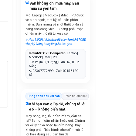
💻
Bạn không chỉ mua máy. Bạn
mua sự yên tâm.
Mỗi Laptop | MacBook | iMac | PC được
vệ sinh sạch, test kỹ, cài sẵn phần
mềm. Bạn mang về một thiết bị đã sẵn
sàng cho công việc – không phải một
chiếc máy thô rồi tự xoay sở.
✨ Hơn 9.000 khách hàng đã chọn leminhSTORE
vì sự kỹ lưỡng trong từng lần bàn giao.
leminhSTORE Computer
· Laptop |
MacBook | iMac | PC
107 Phạm Cự Lượng, P. An Hải, TP Đà
Nẵng
📞 0236 7777 999 · Zalo 0915 81 99
67
Đồng hành sau khi bán
Trách nhiệm thật
🤝
Khi bạn cần giúp đỡ, chúng tôi ở
đó – không biến mất.
Máy nóng, lag, lỗi phần mềm, cần cài
lại? Bạn chỉ cần nhắn hoặc gọi. Chúng
tôi xử lý từ xa hoặc tại cửa hàng. Đây
không phải “bảo hành cho có” – mà là
lời hứa đứng sau bạn lâu dài.