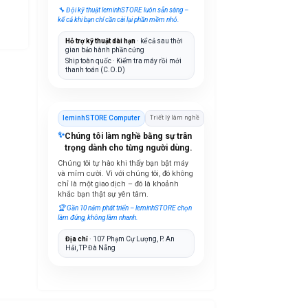
🔧 Đội kỹ thuật leminhSTORE luôn sẵn sàng –
kể cả khi bạn chỉ cần cài lại phần mềm nhỏ.
Hỗ trợ kỹ thuật dài hạn
· kể cả sau thời
gian bảo hành phần cứng
Ship toàn quốc · Kiểm tra máy rồi mới
thanh toán (C.O.D)
leminhSTORE Computer
Triết lý làm nghề
✨
Chúng tôi làm nghề bằng sự trân
trọng dành cho từng người dùng.
Chúng tôi tự hào khi thấy bạn bật máy
và mỉm cười. Vì với chúng tôi, đó không
chỉ là một giao dịch – đó là khoảnh
khắc bạn thật sự yên tâm.
🏆 Gần 10 năm phát triển – leminhSTORE chọn
làm đúng, không làm nhanh.
Địa chỉ
· 107 Phạm Cự Lượng, P. An
Hải, TP Đà Nẵng