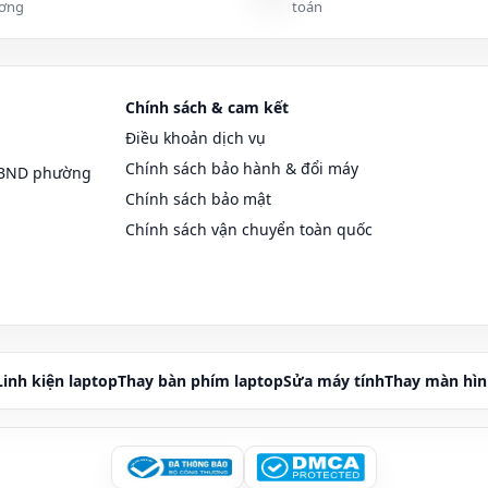
ơng
toán
Word/Excel/Slides, trình duyệt nhiều tab,
Zoom/Meet ổn định; dữ liệu chủ yếu là tài liệu,
file PDF.
Chính sách & cam kết
Thao tác với ảnh, video ngắn, Canva, CapCut;
16GB giúp thoáng hơn khi mở nhiều app, nhiều
Điều khoản dịch vụ
tab.
Chính sách bảo hành & đổi máy
UBND phường
Chính sách bảo mật
IDE + terminal + trình duyệt để tra cứu; 16GB
Chính sách vận chuyển toàn quốc
giúp giữ trải nghiệm mượt khi chạy nhiều
service.
s
Ảnh RAW, font, file thiết kế chiếm dung lượng;
SSD 512GB thoải mái hơn khi chưa kịp dọn.
Linh kiện laptop
Thay bàn phím laptop
Sửa máy tính
Thay màn hìn
n phòng, content nhẹ nếu gọn tab và ít app chạy
ịnh dùng lâu dài 4–5 năm, hoặc làm nhiều việc