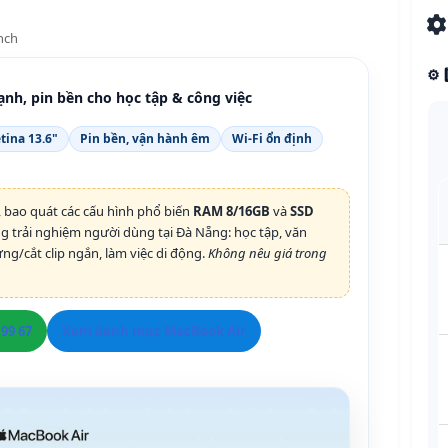
nch
⚙️
nh, pin bền cho học tập & công việc
tina 13.6"
Pin bền, vận hành êm
Wi-Fi ổn định
, bao quát các cấu hình phổ biến
RAM 8/16GB
và
SSD
ng trải nghiệm người dùng tại Đà Nẵng: học tập, văn
ng/cắt clip ngắn, làm việc di động.
Không nêu giá trong
 99 67
Xem danh mục MacBook Air