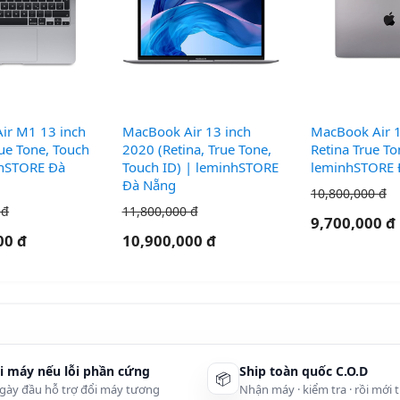
 nếu
Hệ sinh thái:
kết nối iPhone, iPad, Apple
g.
Watch, AirPods rất tự nhiên – giảm nhiều thao
tác thừa.
 13 inch là bước nhảy lớn về cả độ mượt, độ yên
.
ir M1 13 inch
MacBook Air 13 inch
MacBook Air 
rue Tone, Touch
2020 (Retina, True Tone,
Retina True To
nhSTORE Đà
Touch ID) | leminhSTORE
leminhSTORE 
Đà Nẵng
10,800,000 đ
hợp (Air M4 13 inch)
 đ
11,800,000 đ
9,700,000 đ
00 đ
10,900,000 đ
quan trọng nhất là
RAM
và
SSD
. CPU M4 đã đủ mạnh
ng và content cơ bản, nên việc chọn đúng RAM/SSD
iếu thở” khi dùng lâu dài.
Lý do
i máy nếu lỗi phần cứng
Ship toàn quốc C.O.D
📦
gày đầu hỗ trợ đổi máy tương
Nhận máy · kiểm tra · rồi mới 