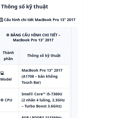
Thông số kỹ thuật
1️⃣ Cấu hình chi tiết MacBook Pro 13” 2017
⚙️
BẢNG CẤU HÌNH CHI TIẾT –
MacBook Pro 13” 2017
Thành
Thông số kỹ thuật
phần
MacBook Pro 13" 2017
💻
(A1708 – bản không
Model
Touch Bar)
Intel® Core™ i5-7360U
⚙️
CPU
(2 nhân 4 luồng, 2.3GHz
– Turbo Boost 3.6GHz)
8GB LPDDR3 2133MHz