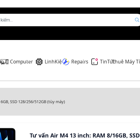
op
Computer
LinhKiện
Repairs
TinTức
Thuê Máy T
/16GB, SSD 128/256/512GB (tùy máy)
Tư vấn Air M4 13 inch: RAM 8/16GB, SSD