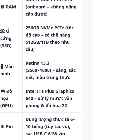
💾
RAM
(onboard – không nâng
cấp được)
256GB NVMe PCIe (tốc
📀
Ổ
độ cao – có thể nâng
cứng
512GB/1TB theo nhu
(SSD)
cầu)
Retina 13.3"
🖥️
Màn
(2560×1600) – sáng, sắc
hình
nét, màu trung thực
🎮
Đồ
Intel Iris Plus Graphics
họa
640 – xử lý mượt văn
(GPU)
phòng & đồ họa 2D
Dung lượng thực tế 6–
🔋
Pin
10 tiếng (tùy tác vụ);
sạc USB-C 61W zin