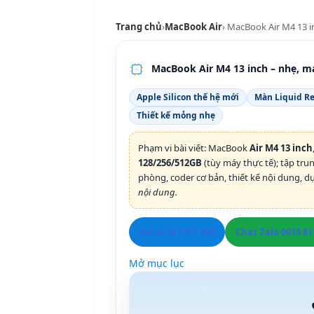
Trang chủ
›
MacBook Air
› MacBook Air M4 13 i
MacBook Air M4 13 inch – nhẹ, mạ
Apple Silicon thế hệ mới
Màn Liquid Re
Thiết kế mỏng nhẹ
Phạm vi bài viết: MacBook
Air M4 13 inch
128/256/512GB
(tùy máy thực tế); tập tru
phòng, coder cơ bản, thiết kế nội dung, dự
nội dung.
Gọi 0236 7777 999
Chat Zalo 0915 81
Mở mục lục