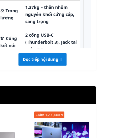
1.37kg – thân nhôm
⚖️
Trọng
nguyên khối cứng cáp,
lượng
sang trọng
2 cổng USB-C
🔌
Cổng
(Thunderbolt 3), Jack tai
kết nối
nghe 3.5mm
Đọc tiếp nội dung
🌐
Kết
nối
Wi-Fi 802.11ac,
không
Bluetooth 4.2
dây
💽
Hệ
macOS Ventura /
điều
Sonoma (cài sẵn & tối
hành
ưu theo nhu cầu)
Giảm
3,200,000 đ
Giảm
3,200,000 đ
🧊
Tản
Quạt kép, chạy êm,
nhiệt
mát, ít bụi bẩn