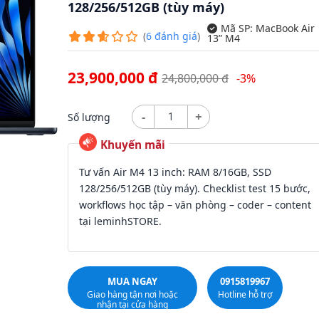
128/256/512GB (tùy máy)
Mã SP:
MacBook Air
(
6
đánh giá
)
13” M4
23,900,000 đ
24,800,000 đ
-3%
-
+
Số lượng
Tư vấn Air M4 13 inch: RAM 8/16GB, SSD
128/256/512GB (tùy máy). Checklist test 15 bước,
workflows học tập – văn phòng – coder – content
tại leminhSTORE.
MUA NGAY
0915819967
Giao hàng tận nơi hoặc
Hotline hỗ trợ
nhận tại cửa hàng