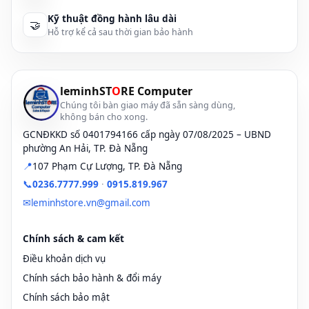
Kỹ thuật đồng hành lâu dài
🤝
Hỗ trợ kể cả sau thời gian bảo hành
leminhST
O
RE Computer
Chúng tôi bàn giao máy đã sẵn sàng dùng,
không bán cho xong.
GCNĐKKD số 0401794166 cấp ngày 07/08/2025 – UBND
phường An Hải, TP. Đà Nẵng
📍
107 Phạm Cự Lượng, TP. Đà Nẵng
📞
0236.7777.999
·
0915.819.967
✉
leminhstore.vn@gmail.com
Chính sách & cam kết
Điều khoản dịch vụ
Chính sách bảo hành & đổi máy
Chính sách bảo mật