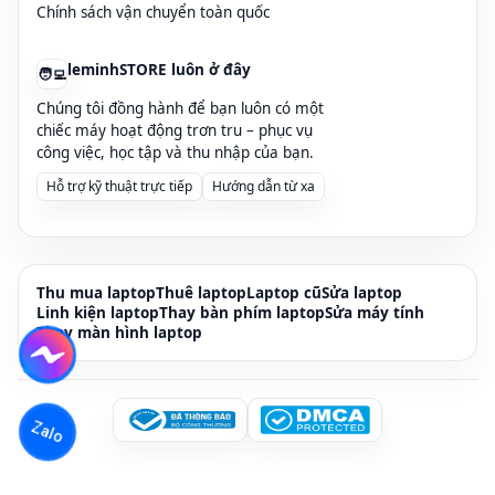
Chính sách vận chuyển toàn quốc
leminhSTORE luôn ở đây
🧑‍💻
Chúng tôi đồng hành để bạn luôn có một
chiếc máy hoạt động trơn tru – phục vụ
công việc, học tập và thu nhập của bạn.
Hỗ trợ kỹ thuật trực tiếp
Hướng dẫn từ xa
Thu mua laptop
Thuê laptop
Laptop cũ
Sửa laptop
Linh kiện laptop
Thay bàn phím laptop
Sửa máy tính
Thay màn hình laptop
Zalo