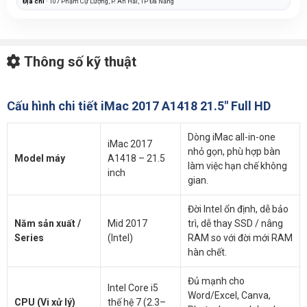
Địa chỉ
· 107 Phạm Cự Lượng, P. An Hải, TP Đà Nẵng
Thông số kỹ thuật
Cấu hình chi tiết iMac 2017 A1418 21.5" Full HD
Dòng iMac all-in-one
iMac 2017
nhỏ gọn, phù hợp bàn
Model máy
A1418 – 21.5
làm việc hạn chế không
inch
gian.
Đời Intel ổn định, dễ bảo
Năm sản xuất /
Mid 2017
trì, dễ thay SSD / nâng
Series
(Intel)
RAM so với đời mới RAM
hàn chết.
Đủ mạnh cho
Intel Core i5
Word/Excel, Canva,
CPU (Vi xử lý)
thế hệ 7 (2.3–