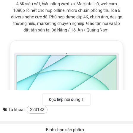
4.5K siêu nét, hiệu năng vượt xa iMac Intel cũ, webcam
Tip: Chọn SSD lớn nếu
1080p rõ nét cho họp online, micro chuẩn phòng thu, loa 6
Hỗ trợ nâng lên
bạn lưu nhiều ảnh sản
Nâng cấp SSD
drivers nghe cực đã. Phù hợp dựng clip 4K, chỉnh ảnh, design
512GB / 1TB
phẩm, video quay
thương hiệu, marketing chuyên nghiệp. Giao tận nơi và lắp
review, file thiết kế.
đặt tận bàn tại Đà Nẵng / Hội An / Quảng Nam.
Đủ để chạy Photoshop,
Intel Iris Plus
chỉnh preset ảnh, dựng
GPU / Đồ họa
Graphics 640
clip quảng cáo ngắn ở
độ phân giải Full HD.
Màu sắc ổn định, góc
21.5" Full HD
nhìn rộng. Nhìn chữ đỡ
Màn hình
(1920×1080),
mỏi mắt khi làm việc 6-8
tấm nền IPS
tiếng/ngày.
Phù hợp cho chỉnh ảnh
Đọc tiếp nội dung
Chất lượng hiển
Màu trung tính,
sản phẩm, chỉnh màu
Từ khóa:
223132
thị
ít ám, sáng đều
da nhẹ, làm banner
khuyến mãi.
Bình chọn sản phẩm:
Dùng gọi video, họp