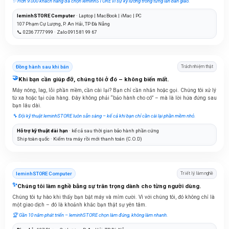
✨ Hơn 9.000 khách hàng đã chọn leminhSTORE vì sự kỹ lưỡng trong từng lần bàn giao.
leminhSTORE Computer
· Laptop | MacBook | iMac | PC
107 Phạm Cự Lượng, P. An Hải, TP Đà Nẵng
📞 0236 7777 999 · Zalo 0915 81 99 67
Đồng hành sau khi bán
Trách nhiệm thật
🤝
Khi bạn cần giúp đỡ, chúng tôi ở đó – không biến mất.
Máy nóng, lag, lỗi phần mềm, cần cài lại? Bạn chỉ cần nhắn hoặc gọi. Chúng tôi xử lý
từ xa hoặc tại cửa hàng. Đây không phải “bảo hành cho có” – mà là lời hứa đứng sau
bạn lâu dài.
🔧 Đội kỹ thuật leminhSTORE luôn sẵn sàng – kể cả khi bạn chỉ cần cài lại phần mềm nhỏ.
Hỗ trợ kỹ thuật dài hạn
· kể cả sau thời gian bảo hành phần cứng
Ship toàn quốc · Kiểm tra máy rồi mới thanh toán (C.O.D)
leminhSTORE Computer
Triết lý làm nghề
✨
Chúng tôi làm nghề bằng sự trân trọng dành cho từng người dùng.
Chúng tôi tự hào khi thấy bạn bật máy và mỉm cười. Vì với chúng tôi, đó không chỉ là
một giao dịch – đó là khoảnh khắc bạn thật sự yên tâm.
🏆 Gần 10 năm phát triển – leminhSTORE chọn làm đúng, không làm nhanh.