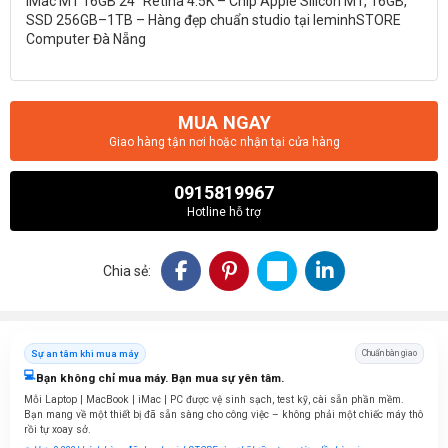
iMac M1 16GB 24" Retina 4.5K – Chip Apple Silicon M1, 16GB,
SSD 256GB–1TB – Hàng đẹp chuẩn studio tại leminhSTORE
Computer Đà Nẵng
MUA NGAY
Giao hàng tận nơi hoặc nhận tại cửa hàng
0915819967
Hotline hỗ trợ
Chia sẻ:
Sự an tâm khi mua máy
Chuẩn bàn giao
💻
Bạn không chỉ mua máy. Bạn mua sự yên tâm.
Mỗi Laptop | MacBook | iMac | PC được vệ sinh sạch, test kỹ, cài sẵn phần mềm.
Bạn mang về một thiết bị đã sẵn sàng cho công việc – không phải một chiếc máy thô
rồi tự xoay sở.