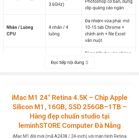
Photoshop cơ bản, dựng
3.6GHz)
clip quảng cáo ngắn.
Đa nhiệm vừa phải: mở
Nhân / Luồng
4 nhân / 4
10-15 tab Chrome +
CPU
luồng
chỉnh ảnh + file Excel
vẫn nuột.
Dùng tốt cho văn phòng,
RAM mặc định
8GB DDR4
bán hàng online, làm nội
Đọc tiếp nội dung
dung fanpage.
Khuyến nghị cho
16GB DDR4
Photoshop, Illustrator,
RAM nâng cấp
(Option)
Canva Pro, Premiere cắt
iMac M1 24" Retina 4.5K – Chip Apple
ghép video ngắn.
Silicon M1, 16GB, SSD 256GB–1TB –
Khởi động máy trong vài
Hàng đẹp chuẩn studio tại
SSD NVMe
giây, mở ứng dụng gần
Lưu trữ (SSD)
leminhSTORE Computer Đà Nẵng
256GB
như tức thì. Nhanh hơn
HDD gấp nhiều lần.
iMac M1 đời mới (mã A2438 / 24-inch) với màn hình Retina