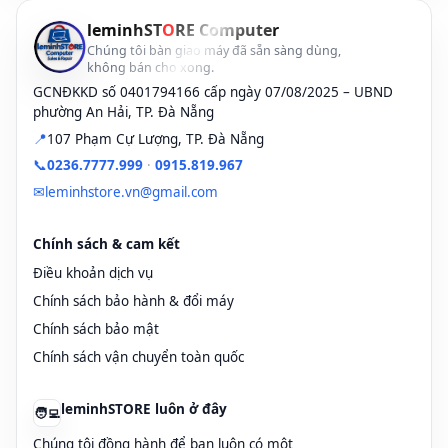
kg
chắn
thu ngân / bàn tư vấn.
leminhST
O
RE Computer
Chúng tôi bàn giao máy đã sẵn sàng dùng,
Tip: Hơi ngửa màn lên
không bán cho xong.
Có thể chỉnh độ
Chân đế / góc
giúp hạn chế chói đèn
nghiêng màn
GCNĐKKD số 0401794166 cấp ngày 07/08/2025 – UBND
nghiêng
trần khi tiếp khách ngoài
phường An Hải, TP. Đà Nẵng
nhẹ
giờ tối.
📍
107 Phạm Cự Lượng, TP. Đà Nẵng
📞
0236.7777.999
·
0915.819.967
Tạo ấn tượng chuyên
Tỷ lệ máy còn
Ngoại hình vỏ
nghiệp ngay cả khi để ở
✉
leminhstore.vn@gmail.com
đẹp rất cao tại
nhôm bạc
quầy thu ngân / lễ tân
leminhSTORE
spa.
Chính sách & cam kết
Mặt trước viền trắng, thân siêu mỏng.
Văn phòng, kế
iMac M1 tạo cảm giác hiện đại cho
Điều khoản dịch vụ
quầy lễ tân, phòng tư vấn khách hàng.
toán nhẹ, tư
Chính sách bảo hành & đổi máy
Cũng phù hợp chỉnh ảnh
vấn khách
sản phẩm, thiết kế 2D,
Chính sách bảo mật
Phù hợp làm gì?
hàng, bán
dựng clip quảng cáo
hàng online,
Chính sách vận chuyển toàn quốc
ngắn cho fanpage.
marketing nội
bộ
leminhSTORE luôn ở đây
🧑‍💻
Designer /
Chúng tôi đồng hành để bạn luôn có một