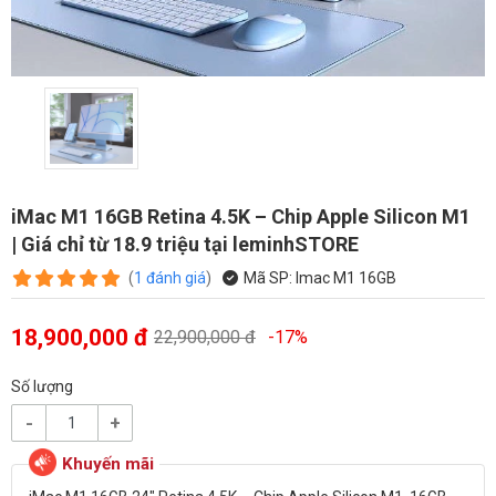
iMac M1 16GB Retina 4.5K – Chip Apple Silicon M1
| Giá chỉ từ 18.9 triệu tại leminhSTORE
(
1
đánh giá
)
Mã SP:
Imac M1 16GB
18,900,000 đ
22,900,000 đ
-17%
Số lượng
-
+