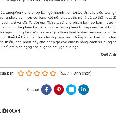
 phím này sẽ giúp họ nói chuyện mất ít thời gian hơn.
ủa EmojiWork cho phép bạn gõ nhanh hơn tới 10 lần các biểu tượng
ương pháp tích hợp cơ bản. Kết nối Bluetooth, nó là cả có thể hoạt đ
ầu cuối IOS và OS X. Với giá 79,95 USD cho phiên bản cơ bản, người
 cảm xúc. Hai phiên bản khác, có số lượng biểu tượng cảm xúc ít hơn
ho người dùng.EmojiWorks vừa giới thiệu thiết bị đầu tiên của hãng, b
ược thiết kế bằng các biểu tượng cảm xúc. Giống y hệt bàn phím Appl
 tối thiểu, bàn phím này cho phép gõ các emojis bằng cách sử dụng cá
ủ để làm sinh động các cuộc tò chuyện của bạn.
Quế An
của bạn:
(
5.0
/
1
Bình chọn
)
Chia sẻ:
LIÊN QUAN