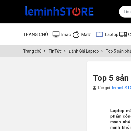
TRANG CHỦ
Imac
Mac
Laptop
C
Trang chủ
TinTức
Đánh Giá Laptop
Top 5 sản ph
Top 5 sản
Tác giả:
leminhST
Laptop mà
phẩm công
mạch chủ 
minh khôn