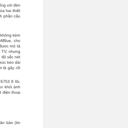
iếng với đèn
ủa hai thiết
nh phần cấu
g không kém
ftBlue, cho
 được mô tả
c TV, nhưng
 độ sắc nét
xúc kéo dài
 là gây rối
6753 8 lõi,
n khỏi ánh
 điện thoại
ăn bản (tin