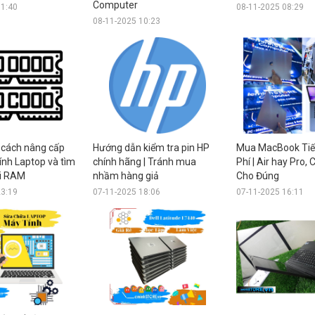
Computer
11:40
08-11-2025 08:29
08-11-2025 10:23
cách nâng cấp
Hướng dẫn kiểm tra pin HP
Mua MacBook Tiết
nh Laptop và tìm
chính hãng | Tránh mua
Phí | Air hay Pro,
ời RAM
nhầm hàng giả
Cho Đúng
23:19
07-11-2025 18:06
07-11-2025 16:11