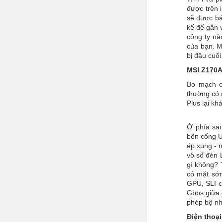
được trên 
sẽ được bá
kế để gắn 
công ty nà
của bạn. M
bị đầu cuối
MSI Z170A
Bo mạch c
thường có 
Plus lại kh
Ở phía sau
bốn cổng U
ép xung - 
vô số đèn 
gì không? 
có mặt sớm
GPU, SLI c
Gbps giữa 
phép bộ nh
Điện thoạ