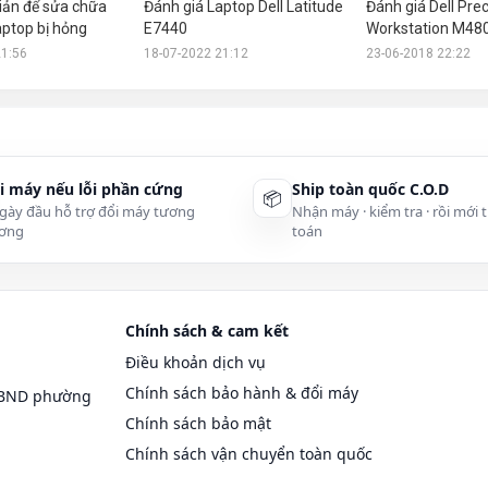
iản để sửa chữa
Đánh giá Laptop Dell Latitude
Đánh giá Dell Prec
aptop bị hỏng
E7440
Workstation M48
21:56
18-07-2022 21:12
23-06-2018 22:22
i máy nếu lỗi phần cứng
Ship toàn quốc C.O.D
📦
gày đầu hỗ trợ đổi máy tương
Nhận máy · kiểm tra · rồi mới 
ơng
toán
Chính sách & cam kết
Điều khoản dịch vụ
Chính sách bảo hành & đổi máy
UBND phường
Chính sách bảo mật
Chính sách vận chuyển toàn quốc