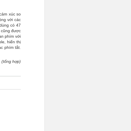
 cảm xúc so
ộng với các
 dùng có 47
, cũng được
àn phím với
e, hiển thị
c phím tắt.
h
(tổng hợp)