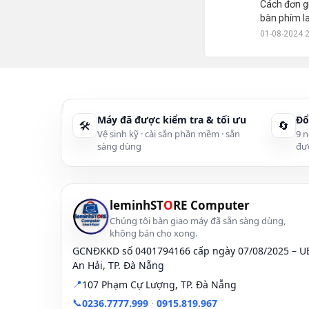
Cách đơn g
bàn phím l
01-08-2024 
Máy đã được kiểm tra & tối ưu
Đổ
🛠
🔄
Vệ sinh kỹ · cài sẵn phần mềm · sẵn
9 n
sàng dùng
đư
leminhST
O
RE Computer
Chúng tôi bàn giao máy đã sẵn sàng dùng,
không bán cho xong.
GCNĐKKD số 0401794166 cấp ngày 07/08/2025 – 
An Hải, TP. Đà Nẵng
📍
107 Phạm Cự Lượng, TP. Đà Nẵng
📞
0236.7777.999
·
0915.819.967