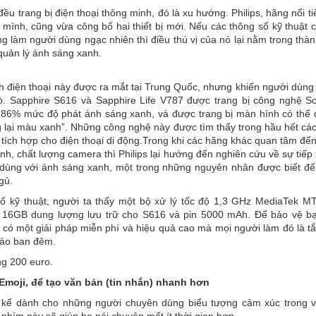
ều trang bị điện thoại thông minh, đó là xu hướng. Philips, hãng nổi t
 mình, cũng vừa công bố hai thiết bị mới. Nếu các thông số kỹ thuật c
ng làm người dùng ngạc nhiên thì điều thú vị của nó lại nằm trong thà
 quản lý ánh sáng xanh.
h điện thoại này được ra mắt tại Trung Quốc, nhưng khiến người dùn
. Sapphire S616 và Sapphire Life V787 được trang bị công nghệ So
86% mức độ phát ánh sáng xanh, và được trang bị màn hình có thể
 lại màu xanh”. Những công nghệ này được tìm thấy trong hầu hết cá
tích hợp cho điện thoại di động.Trong khi các hãng khác quan tâm đến
nh, chất lượng camera thì Philips lại hướng đến nghiên cứu về sự tiếp 
dùng với ánh sáng xanh, một trong những nguyên nhân được biết đến
gủ.
ố kỹ thuật, người ta thấy một bộ xử lý tốc độ 1,3 GHz MediaTek MT
16GB dung lượng lưu trữ cho S616 và pin 5000 mAh. Để bảo vệ bạ
 có một giải pháp miễn phí và hiệu quả cao mà mọi người làm đó là tắt
vào ban đêm.
ng 200 euro.
Emoji, để tạo văn bản (tin nhắn) nhanh hơn
 kế dành cho những người chuyên dùng biểu tượng cảm xúc trong v