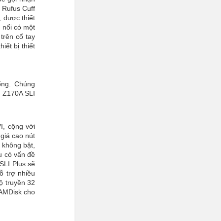
 Rufus Cuff
 được thiết
 nổi có một
trên cổ tay
ết bị thiết
ống. Chúng
I Z170A SLI
I, cộng với
giá cao nút
 không bật,
u có vấn đề
SLI Plus sẽ
ỗ trợ nhiều
ộ truyền 32
RAMDisk cho