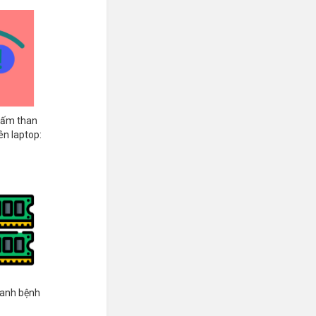
chấm than
ên laptop:
mputer
hanh bệnh