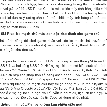
iPhone nhờ loa tích hợp, hai micro và khả năng tương thích Bluetooth.
n với giá từ 249 USD.Rufus Cuff là một chiếc máy tính bảng kiểu mới,
vào cổ tay của bạn như một thiết bị kết nối. Bạn không thể tưởng tượng
o đó lại đưa ra ý tưởng sản xuất một chiếc máy tính bảng có thể đeo 
ặc dù thật khó để nói về một máy tính bảng như vậy, nhưng sự thực thi
 này có màn hình 3,2-inch.
 SLI Plus, bo mạch chủ màu đen độc đáo dành cho game thủ
hủ dành riêng để chơi game khác với các bo mạch chủ truyền th
màu sắc sặc sỡ (ví dụ như đỏ) và nhiều chữ khắc kỹ thuật. Nhưng MS
ác, nó gần như đen tuyền.
, người ta thấy có một cổng HDMI và cổng truyền thống VGA và DV
SB 3.1 và hai cổng USB 2.0. Những người đam mê hiệu suất sẽ đánh 
nhờ vào OC Genie 4. Và nếu bạn không hiểu tại sao máy tính của mình
LED tích hợp cho phép bạn dễ dàng chẩn đoán: RAM, CPU, VGA… liệ
Tất cả sẽ được thể hiện thông qua đèn LED. Bo mạch chủ MSI Z170A 
 trên thị trường.Bo mạch chủ này thuộc dòng MSI, là thẻ Skylake h
ủa NVIDIA và CrossFire của AMD. Với Turbo M.2, bạn có thể đạt tốc đ
các ổ cứng nội bộ của bạn, và nếu vẫn là chưa đủ, tiện ích tích hợp 
ớ cache trực tiếp vào các tập tin được sử dụng nhiều nhất.
i thông minh của Philips không làm phiền giấc ngủ