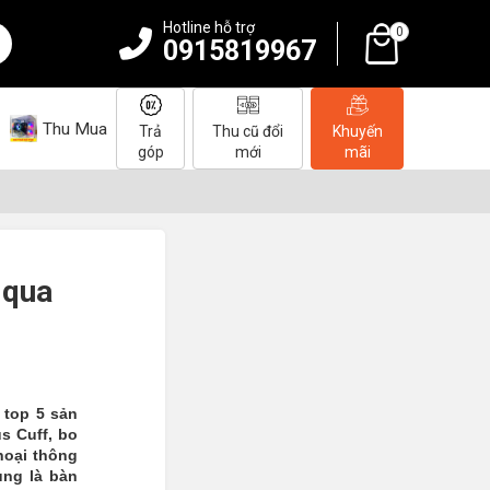
Hotline hỗ trợ
0
0915819967
Thu Mua
Trả
Thu cũ đổi
Khuyến
góp
mới
mãi
 qua
 top 5 sản
s Cuff, bo
hoại thông
ùng là bàn