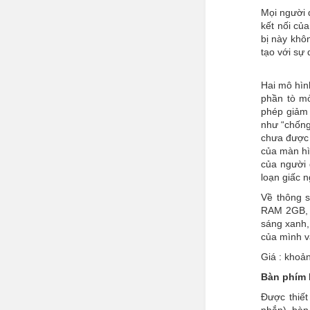
Mọi người đ
kết nối của
bị này khô
tạo với sự
Hai mô hìn
phần tò mò
phép giảm 
như “chống
chưa được 
của màn hì
của người 
loạn giấc n
Về thông s
RAM 2GB, 
sáng xanh,
của mình 
Giá : khoả
Bàn phím 
Được thiết