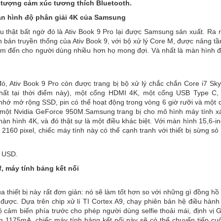
 tượng cảm xúc tương thích Bluetooth.
n hình độ phân giải 4K của Samsung
u thật bất ngờ đó là Ativ Book 9 Pro lại được Samsung sản xuất. Ra 
n bản truyền thống của Ativ Book 9, với bộ xử lý Core M, được nâng tầ
m đến cho người dùng nhiều hơn họ mong đợi. Và nhất là màn hình đ
ó, Ativ Book 9 Pro còn được trang bị bộ xử lý chắc chắn Core i7 Sky
hất tại thời điểm này), một cổng HDMI 4K, một cổng USB Type C
hớ mở rộng SSD, pin có thể hoạt động trong vòng 6 giờ rưỡi và một 
 một Nvidia GeForce 950M.Samsung trang bị cho mô hình máy tính x
àn hình 4K, và đó thật sự là một điều khác biệt. Với màn hình 15,6-i
 2160 pixel, chiếc máy tính này có thể cạnh tranh với thiết bị sừng sỏ
0 USD.
, máy tính bảng kết nối
a thiết bị này rất đơn giản: nó sẽ làm tốt hơn so với những gì đồng h
 được. Dựa trên chip xử lí TI Cortex A9, chạy phiên bản hệ điều hành 
ộ cảm biến phía trước cho phép người dùng selfie thoải mái, định vị G
in 1175mA, chiếc máy tính bảng kết nối này sẽ có thể chuyển tiếp cu