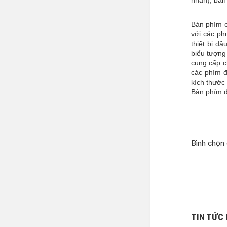
nhắn), bàn
Bàn phím c
với các ph
thiết bị đ
biểu tượng
cung cấp c
các phím đ
kích thước
Bàn phím đ
Bình chọn 
TIN TỨC 