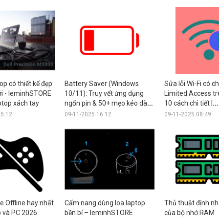
op có thiết kế đẹp
Battery Saver (Windows
Sửa lỗi Wi-Fi có 
iới - leminhSTORE
10/11): Truy vết ứng dụng
Limited Access tr
top xách tay
ngốn pin & 50+ mẹo kéo dài
10 cách chi tiết |
pin
leminhSTORE Co
15:12
09-11-2025 16:12
09-11-2025 08:49
 Offline hay nhất
Cẩm nang dùng loa laptop
Thủ thuật định n
p và PC 2026
bền bỉ – leminhSTORE
của bộ nhớ RAM