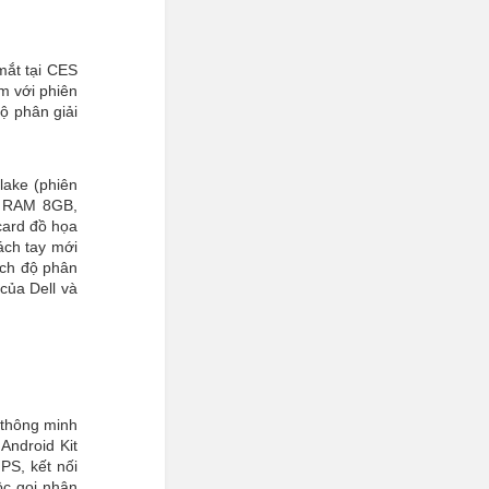
mắt tại CES
m với phiên
ộ phân giải
lake (phiên
, RAM 8GB,
card đồ họa
ách tay mới
nch độ phân
 của Dell và
ồ thông minh
Android Kit
PS, kết nối
ộc gọi nhận