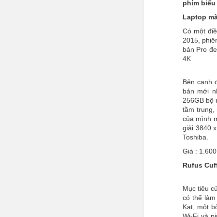
phím biểu
Laptop mà
Có một điề
2015, phiê
bản Pro đe
4K
Bên cạnh đ
bản mới n
256GB bộ n
tầm trung,
của mình m
giải 3840 x
Toshiba.
Giá : 1.60
Rufus Cuff
Mục tiêu củ
có thể làm
Kat, một b
Wi-Fi và p