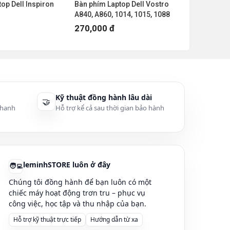
op Dell Inspiron
Bàn phím Laptop Dell Vostro
Bàn phím L
A840, A860, 1014, 1015, 1088
1400, 1410
270,000 đ
300,000
Kỹ thuật đồng hành lâu dài
🤝
thanh
Hỗ trợ kể cả sau thời gian bảo hành
leminhSTORE luôn ở đây
🧑‍💻
Chúng tôi đồng hành để bạn luôn có một
chiếc máy hoạt động trơn tru – phục vụ
công việc, học tập và thu nhập của bạn.
Hỗ trợ kỹ thuật trực tiếp
Hướng dẫn từ xa