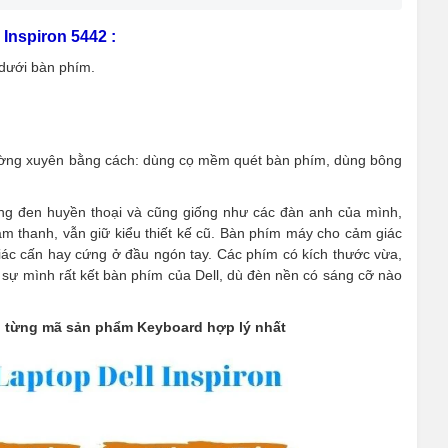
Inspiron 5442 :
 dưới bàn phím.
ờng xuyên bằng cách: dùng cọ mềm quét bàn phím, dùng bông
ng đen huyền thoại và cũng giống như các đàn anh của mình,
âm thanh, vẫn giữ kiểu thiết kế cũ. Bàn phím máy cho cảm giác
iác cấn hay cứng ở đầu ngón tay. Các phím có kích thước vừa,
t sự mình rất kết bàn phím của Dell, dù đèn nền có sáng cỡ nào
n từng mã sản phẩm Keyboard hợp lý nhất