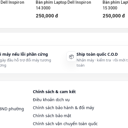
Dell Inspiron
Bàn phím Laptop Dell Inspiron
Bàn phím Lapt
14 3000
15 3000
250,000 đ
250,000 đ
tại Đà Nẵng | 0236 7777 999
ng-376764s.html
i máy nếu lỗi phần cứng
Ship toàn quốc C.O.D
📦
gày đầu hỗ trợ đổi máy tương
Nhận máy · kiểm tra · rồi mới 
ơng
toán
Chính sách & cam kết
Điều khoản dịch vụ
 Sơn Trà, TP Đà Nẵng
Chính sách bảo hành & đổi máy
UBND phường
Chính sách bảo mật
Chính sách vận chuyển toàn quốc