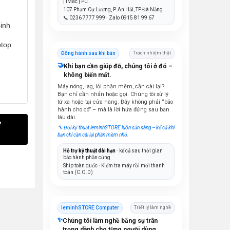
| iMac | PC
107 Phạm Cự Lượng, P. An Hải, TP Đà Nẵng
📞 0236 7777 999 · Zalo 0915 81 99 67
sinh
ptop
Đồng hành sau khi bán
Trách nhiệm thật
🤝
Khi bạn cần giúp đỡ, chúng tôi ở đó –
không biến mất.
Máy nóng, lag, lỗi phần mềm, cần cài lại?
Bạn chỉ cần nhắn hoặc gọi. Chúng tôi xử lý
từ xa hoặc tại cửa hàng. Đây không phải “bảo
hành cho có” – mà là lời hứa đứng sau bạn
lâu dài.
7
🔧 Đội kỹ thuật leminhSTORE luôn sẵn sàng – kể cả khi
bạn chỉ cần cài lại phần mềm nhỏ.
Hỗ trợ kỹ thuật dài hạn
· kể cả sau thời gian
bảo hành phần cứng
Ship toàn quốc · Kiểm tra máy rồi mới thanh
toán (C.O.D)
leminhSTORE Computer
Triết lý làm nghề
✨
Chúng tôi làm nghề bằng sự trân
trọng dành cho từng người dùng.