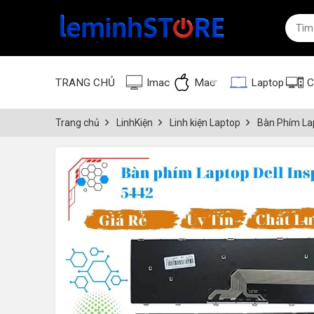
TRANG CHỦ
Imac
Mac
Laptop
C
Trang chủ
LinhKiện
Linh kiện Laptop
Bàn Phím La