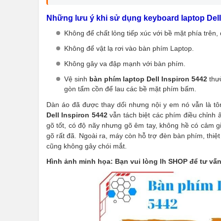
Những lưu ý khi sử dụng keyboard laptop Dell 
Không để chất lỏng tiếp xúc với bề mặt phía trên,
Không để vật lạ rơi vào bàn phím Laptop.
Không gây va đập mạnh với bàn phím.
Vệ sinh
bàn phím laptop Dell Inspiron 5442
thư
gòn tẩm cồn để lau các bề mặt phím bấm.
Dàn áo đã được thay dổi nhưng nội y em nó vẫn là tô
Dell Inspiron 5442
vẫn tách biệt các phím điều chỉnh 
gõ tốt, có độ nãy nhưng gõ êm tay, không hề có cảm g
gõ rất đã. Ngoài ra, máy còn hỗ trợ đèn bàn phím, thiệ
cũng không gây chói mắt.
Hình ảnh minh họa: Bạn vui lòng lh SHOP để tư vấ