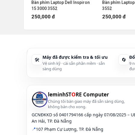
l Inspiron
Bàn phím Laptop Dell Inspiron
Bàn phím Laptop 
15 3000 3552
3552
📌 Địa chỉ:
246A Phạm Cự Lượng , TP Đà Nẵng
250,000 đ
250,000 đ
leminhSTORE - chuyên mua bán Laptop cũ giá rẻ 
Xem tất cả
laptop cũ đà nẵng uy tín
tại đây >>>
https://leminhstore.vn/laptop-cu-da-na
Thông tin liên hệ:
Máy đã được kiểm tra & tối ưu
Đổ
🛠
🔄
Địa chỉ:
246A Phạm Cự Lượng, TP Đà Nẵng
Vệ sinh kỹ · cài sẵn phần mềm · sẵn
9 n
sàng dùng
đư
Hotline:
0236 7777 999
(
Zalo):
0915 81 99 67
Email:
leminhstore.vn@gmail.com
Website:
https://leminhstore.vn/
leminhST
O
RE Computer
Chúng tôi bàn giao máy đã sẵn sàng dùng,
246A Phạm Cự Lượng, Phường An Hải Đông, Quận
không bán cho xong.
GCNĐKKD số 0401794166 cấp ngày 07/08/2025 – 
An Hải, TP. Đà Nẵng
📍
107 Phạm Cự Lượng, TP. Đà Nẵng