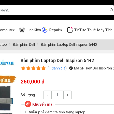
omputer
LinhKiện
Repairs
TinTức
Thuê Máy Tính
ptop
Bàn phím Dell
Bàn phím Laptop Dell Inspiron 5442
Bàn phím Laptop Dell Inspiron 5442
(
1
đánh giá
)
Mã SP:
Key Dell Inspiron
250,000 đ
-
+
Số lượng
1.
Miễn phí
kiểm tra tình trạng laptop.