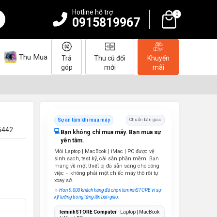
Hotline hỗ trợ
0
0915819967
Thu Mua
Trả
Thu cũ đổi
Khuyến
góp
mới
mãi
Sự an tâm khi mua máy
Chuẩn bàn giao
 5442
💻
Bạn không chỉ mua máy. Bạn mua sự
yên tâm.
Mỗi Laptop | MacBook | iMac | PC được vệ
sinh sạch, test kỹ, cài sẵn phần mềm. Bạn
mang về một thiết bị đã sẵn sàng cho công
việc – không phải một chiếc máy thô rồi tự
xoay sở.
✨ Hơn 9.000 khách hàng đã chọn leminhSTORE vì sự
kỹ lưỡng trong từng lần bàn giao.
leminhSTORE Computer
· Laptop | MacBook