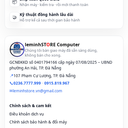
📦
Nhận máy · kiểm tra · rồi mới thanh toán
Kỹ thuật đồng hành lâu dài
🤝
Hỗ trợ kể cả sau thời gian bảo hành
leminhST
O
RE Computer
Chúng tôi bàn giao máy đã sẵn sàng dùng,
không bán cho xong.
GCNĐKKD số 0401794166 cấp ngày 07/08/2025 – UBND
phường An Hải, TP. Đà Nẵng
📍
107 Phạm Cự Lượng, TP. Đà Nẵng
📞
0236.7777.999
·
0915.819.967
✉
leminhstore.vn@gmail.com
Chính sách & cam kết
Điều khoản dịch vụ
Chính sách bảo hành & đổi máy