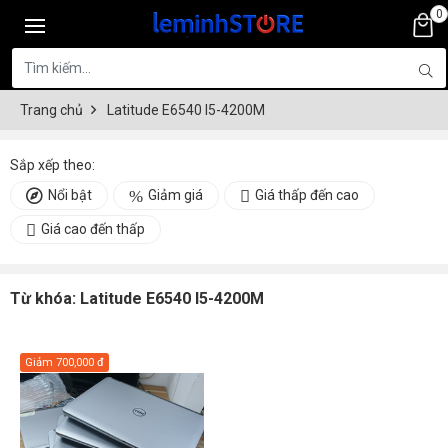
0
Trang chủ
Latitude E6540 I5-4200M
Sắp xếp theo:
Nổi bật
Giảm giá
Giá thấp đến cao
Giá cao đến thấp
Từ khóa:
Latitude E6540 I5-4200M
Giảm
700,000 đ