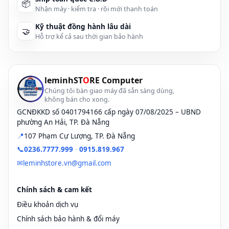
📦
Nhận máy · kiểm tra · rồi mới thanh toán
Kỹ thuật đồng hành lâu dài
🤝
Hỗ trợ kể cả sau thời gian bảo hành
leminhST
O
RE Computer
Chúng tôi bàn giao máy đã sẵn sàng dùng,
không bán cho xong.
GCNĐKKD số 0401794166 cấp ngày 07/08/2025 – UBND
phường An Hải, TP. Đà Nẵng
📍
107 Phạm Cự Lượng, TP. Đà Nẵng
📞
0236.7777.999
·
0915.819.967
✉
leminhstore.vn@gmail.com
Chính sách & cam kết
Điều khoản dịch vụ
Chính sách bảo hành & đổi máy