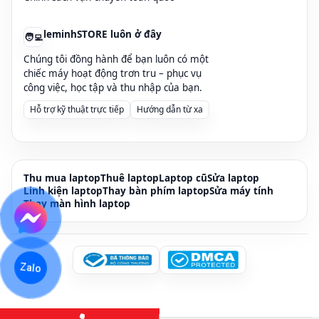
leminhSTORE luôn ở đây
🧑‍💻
Chúng tôi đồng hành để bạn luôn có một
chiếc máy hoạt động trơn tru – phục vụ
công việc, học tập và thu nhập của bạn.
Hỗ trợ kỹ thuật trực tiếp
Hướng dẫn từ xa
Thu mua laptop
Thuê laptop
Laptop cũ
Sửa laptop
Linh kiện laptop
Thay bàn phím laptop
Sửa máy tính
Thay màn hình laptop
Zalo