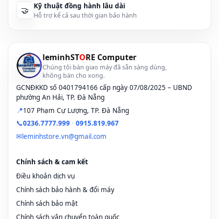
Kỹ thuật đồng hành lâu dài
🤝
Hỗ trợ kể cả sau thời gian bảo hành
leminhST
O
RE Computer
Chúng tôi bàn giao máy đã sẵn sàng dùng,
không bán cho xong.
GCNĐKKD số 0401794166 cấp ngày 07/08/2025 – UBND
phường An Hải, TP. Đà Nẵng
📍
107 Phạm Cự Lượng, TP. Đà Nẵng
📞
0236.7777.999
·
0915.819.967
✉
leminhstore.vn@gmail.com
Chính sách & cam kết
Điều khoản dịch vụ
Chính sách bảo hành & đổi máy
Chính sách bảo mật
Chính sách vận chuyển toàn quốc