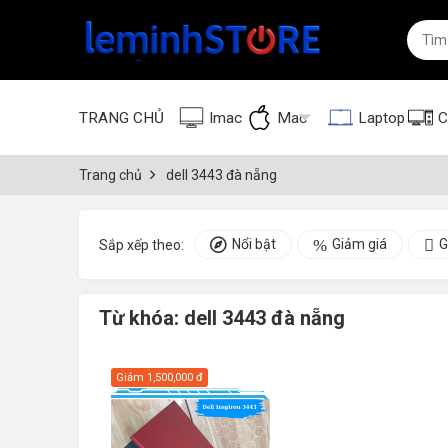
TRANG CHỦ
Imac
Mac
Laptop
C
Trang chủ
dell 3443 đà nẵng
Nổi bật
Giảm giá
G
Sắp xếp theo:
Từ khóa:
dell 3443 đà nẵng
Giảm
1,500,000 đ