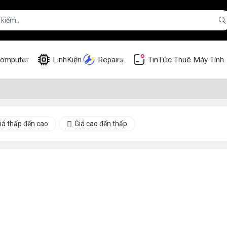
omputer
LinhKiện
Repairs
TinTức
Thuê Máy Tính
iá thấp đến cao
Giá cao đến thấp