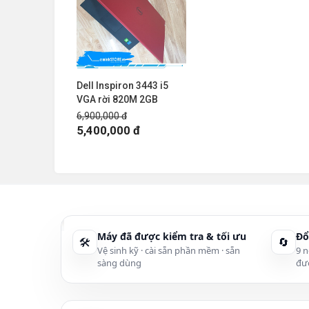
Dell Inspiron 3443 i5
VGA rời 820M 2GB
6,900,000 đ
5,400,000 đ
Máy đã được kiểm tra & tối ưu
Đổ
🛠
🔄
Vệ sinh kỹ · cài sẵn phần mềm · sẵn
9 n
sàng dùng
đư