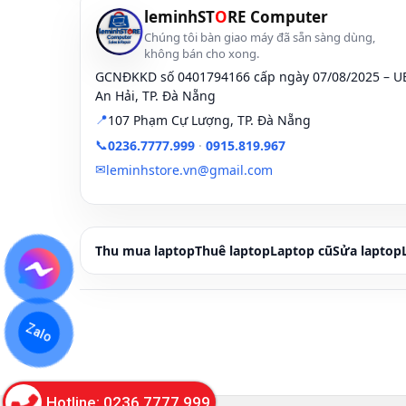
leminhST
O
RE Computer
Chúng tôi bàn giao máy đã sẵn sàng dùng,
không bán cho xong.
GCNĐKKD số 0401794166 cấp ngày 07/08/2025 – 
An Hải, TP. Đà Nẵng
📍
107 Phạm Cự Lượng, TP. Đà Nẵng
📞
0236.7777.999
·
0915.819.967
✉
leminhstore.vn@gmail.com
Thu mua laptop
Thuê laptop
Laptop cũ
Sửa laptop
Zalo
Hotline: 0236.7777.999