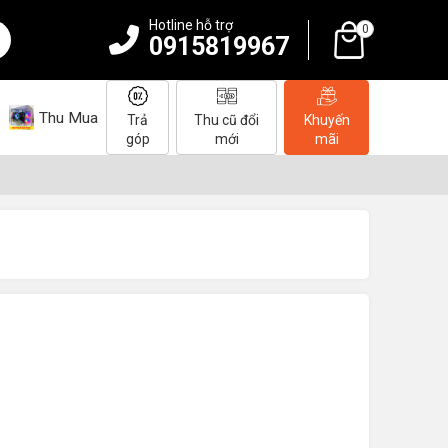
Hotline hỗ trợ
0
0915819967
Thu Mua
Trả
Thu cũ đổi
Khuyến
góp
mới
mãi