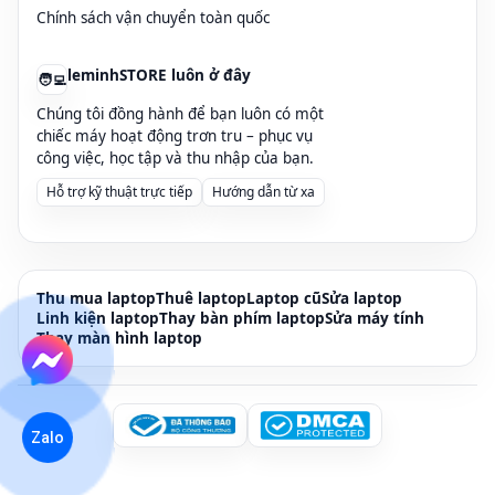
Chính sách vận chuyển toàn quốc
leminhSTORE luôn ở đây
🧑‍💻
Chúng tôi đồng hành để bạn luôn có một
chiếc máy hoạt động trơn tru – phục vụ
công việc, học tập và thu nhập của bạn.
Hỗ trợ kỹ thuật trực tiếp
Hướng dẫn từ xa
Thu mua laptop
Thuê laptop
Laptop cũ
Sửa laptop
Linh kiện laptop
Thay bàn phím laptop
Sửa máy tính
Thay màn hình laptop
Zalo