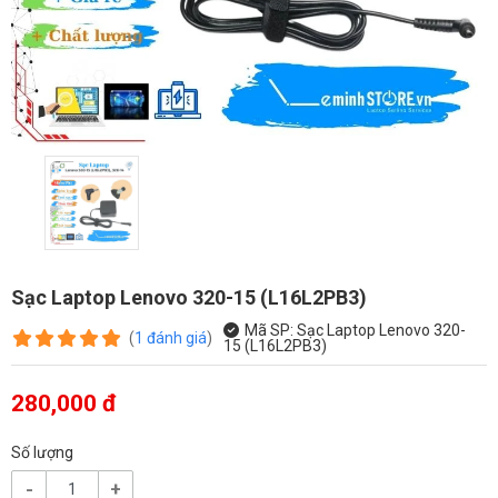
Sạc Laptop Lenovo 320-15 (L16L2PB3)
Mã SP:
Sạc Laptop Lenovo 320-
(
1
đánh giá
)
15 (L16L2PB3)
280,000 đ
Số lượng
-
+