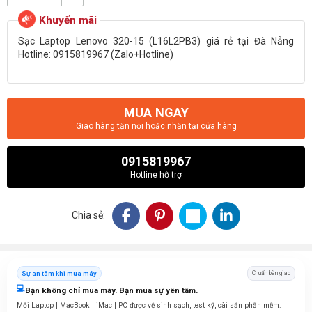
Sạc Laptop Lenovo 320-15 (L16L2PB3) giá rẻ tại Đà Nẵng
Hotline: 0915819967 (Zalo+Hotline)
MUA NGAY
Giao hàng tận nơi hoặc nhận tại cửa hàng
0915819967
Hotline hỗ trợ
Chia sẻ:
Sự an tâm khi mua máy
Chuẩn bàn giao
💻
Bạn không chỉ mua máy. Bạn mua sự yên tâm.
Mỗi Laptop | MacBook | iMac | PC được vệ sinh sạch, test kỹ, cài sẵn phần mềm.