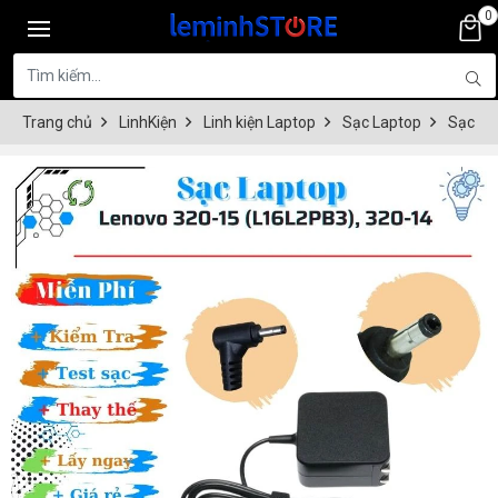
0
Trang chủ
LinhKiện
Linh kiện Laptop
Sạc Laptop
Sạc La