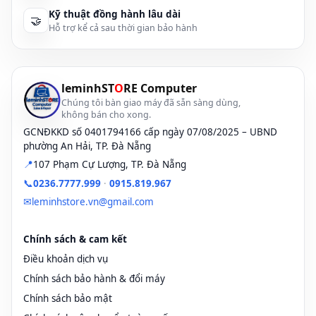
hoặc nặng có thể làm sạc của khách hàng không thể sử dụng.
Kỹ thuật đồng hành lâu dài
🤝
Hỗ trợ kể cả sau thời gian bảo hành
- Nên để Adapter ở những nơi thoáng mát, tránh nhiệt độ cao hoặc
bị che bởi các vật có khả năng bao bọc có thể làm tăng nhiệt độ,
giảm tuổi thọ sạc.
leminhST
O
RE Computer
- Dù cho lượng điện tiêu hao của sạc bé nhưng khi không dùng
Chúng tôi bàn giao máy đã sẵn sàng dùng,
người dùng vẫn phải rút nguồn ra khỏi sạc.
không bán cho xong.
GCNĐKKD số 0401794166 cấp ngày 07/08/2025 – UBND
- Nếu khi dùng adapter, bạn phải cắm sạc vào nguồn cung cấp
phường An Hải, TP. Đà Nẵng
trước rồi mới cắm vào máy, tránh cho máy chập điện khi điện cung
📍
107 Phạm Cự Lượng, TP. Đà Nẵng
cấp người dùng không tốt.
📞
0236.7777.999
·
0915.819.967
- Khi không dùng thì chú ý rút kết nối thiết bị adapter với máy ra
✉
leminhstore.vn@gmail.com
trước rồi rút sạc khỏi nguồn cung cấp.
- Hạn chế đứt dây sạc bạn nên cầm thân phíc cắm không kéo thân
Chính sách & cam kết
dây.
Điều khoản dịch vụ
- Không để dây sạc và củ sạc căng quá dễ hỏng hóc cho máy
Chính sách bảo hành & đổi máy
Laptop cũ xách tay của những bạn, có thể gây gãy đầu chân sạc.
Chính sách bảo mật
Hình ảnh minh họa: Bạn vui lòng lh SHOP để tư vấn từng mã