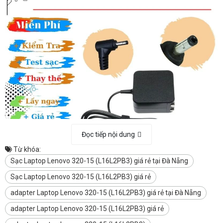
Đọc tiếp nội dung
Từ khóa:
Sạc Laptop Lenovo 320-15 (L16L2PB3) giá rẻ tại Đà Nẵng
Sạc Laptop Lenovo 320-15 (L16L2PB3) giá rẻ
adapter Laptop Lenovo 320-15 (L16L2PB3) giá rẻ tại Đà Nẵng
Laptop cũ Đà Nẵng
(leminhSTORE) chuyên
mua bán
Laptop cũ
xách tay
, linh kiện LAPTOP, sửa chữa LAPTOP
uy tín tại Đà
adapter Laptop Lenovo 320-15 (L16L2PB3) giá rẻ
Nẵng với giá hợp lý.