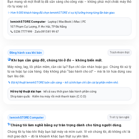
Bạn mang về một thiết bị đã sẵn sàng cho công việc – không phải một chiếc máy thô
rồi tự xoay sở.
✨ Hơn 9.000 khách hàng đã chọn leminhSTORE vì sự kỹ lưỡng trong từng lần bàn giao.
leminhSTORE Computer
· Laptop | MacBook | iMac | PC
107 Phạm Cự Lượng, P. An Hải, TP Đà Nẵng
📞 0236 7777 999 · Zalo 0915 81 99 67
Đồng hành sau khi bán
Trách nhiệm thật
🤝
Khi bạn cần giúp đỡ, chúng tôi ở đó – không biến mất.
Máy nóng, lag, lỗi phần mềm, cần cài lại? Bạn chỉ cần nhắn hoặc gọi. Chúng tôi xử lý
từ xa hoặc tại cửa hàng. Đây không phải “bảo hành cho có” – mà là lời hứa đứng sau
bạn lâu dài.
🔧 Đội kỹ thuật leminhSTORE luôn sẵn sàng – kể cả khi bạn chỉ cần cài lại phần mềm nhỏ.
Hỗ trợ kỹ thuật dài hạn
· kể cả sau thời gian bảo hành phần cứng
Ship toàn quốc · Kiểm tra máy rồi mới thanh toán (C.O.D)
leminhSTORE Computer
Triết lý làm nghề
✨
Chúng tôi làm nghề bằng sự trân trọng dành cho từng người dùng.
Chúng tôi tự hào khi thấy bạn bật máy và mỉm cười. Vì với chúng tôi, đó không chỉ là
một giao dịch – đó là khoảnh khắc bạn thật sự yên tâm.