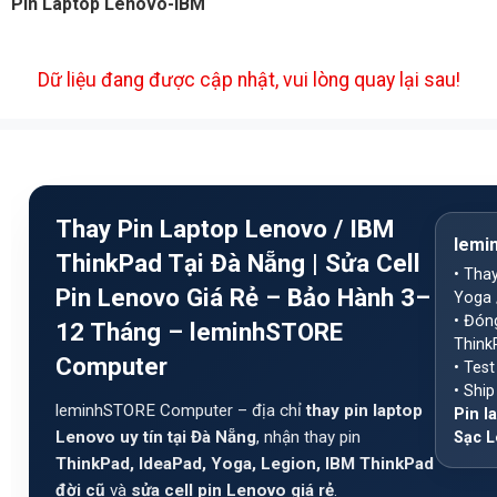
Pin Laptop Lenovo-IBM
Dữ liệu đang được cập nhật, vui lòng quay lại sau!
Thay Pin Laptop Lenovo / IBM
lemi
ThinkPad Tại Đà Nẵng | Sửa Cell
• Tha
Pin Lenovo Giá Rẻ – Bảo Hành 3–
Yoga 
• Đón
12 Tháng – leminhSTORE
Think
Computer
• Test
• Shi
leminhSTORE Computer – địa chỉ
thay pin laptop
Pin l
Lenovo uy tín tại Đà Nẵng
, nhận thay pin
Sạc 
ThinkPad, IdeaPad, Yoga, Legion, IBM ThinkPad
đời cũ
và
sửa cell pin Lenovo giá rẻ
.