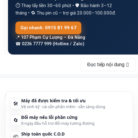
⏱ Thay lấy liền 30–60 phút • 🛡 Bảo hành 3–12
tháng • 🔁 Thu pin cũ – trợ giá 20.000–100.000đ.
Gọi nhanh: 0915 81 99 67
📍 107 Phạm Cự Lượng – Đà Nẵng
☎ 0236 7777 999 (Hotline / Zalo)
Trang chủ
›
Pin Laptop
› Thay pin Lenovo / IBM ThinkPad Đà Nẵng
Đọc tiếp nội dung
Máy đã được kiểm tra & tối ưu
📚 Mục lục bài viết
🛠
Vệ sinh kỹ · cài sẵn phần mềm · sẵn sàng dùng
Dịch vụ thay pin Lenovo / IBM ThinkPad tại
Đổi máy nếu lỗi phần cứng
🔄
9 ngày đầu hỗ trợ đổi máy tương đương
Khi nào cần thay pin laptop Lenovo?
Ship toàn quốc C.O.D
📦