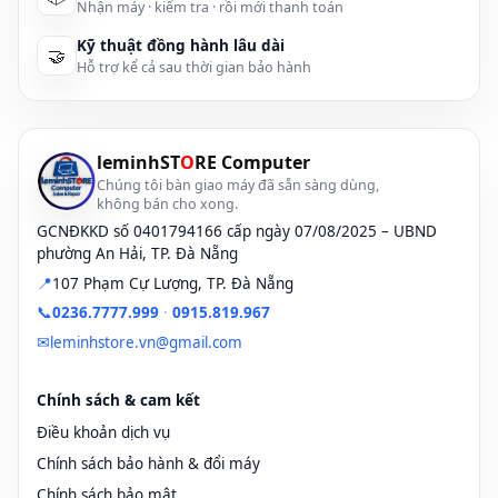
Nhận máy · kiểm tra · rồi mới thanh toán
Các dòng Lenovo & IBM được hỗ trợ
Kỹ thuật đồng hành lâu dài
🤝
Các lựa chọn pin Lenovo / IBM tại leminhS
Hỗ trợ kể cả sau thời gian bảo hành
Quy trình thay pin chuyên nghiệp
Bảng giá thay pin / sửa cell pin Lenovo
leminhST
O
RE Computer
Chúng tôi bàn giao máy đã sẵn sàng dùng,
Lưu ý khi thay pin Lenovo
không bán cho xong.
GCNĐKKD số 0401794166 cấp ngày 07/08/2025 – UBND
Chọn pin phù hợp theo nhu cầu
phường An Hải, TP. Đà Nẵng
📍
107 Phạm Cự Lượng, TP. Đà Nẵng
Cách dùng pin Lenovo bền lâu
📞
0236.7777.999
·
0915.819.967
✉
leminhstore.vn@gmail.com
Vì sao chọn leminhSTORE?
Thông tin liên hệ
Chính sách & cam kết
Điều khoản dịch vụ
FAQ – Câu hỏi thường gặp
Chính sách bảo hành & đổi máy
Chính sách bảo mật