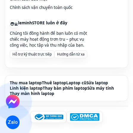
Chính sách vận chuyển toàn quốc
🔋 Thay Pin Laptop Lenovo – IBM ThinkPad
Hành 3–12 Tháng
leminhSTORE luôn ở đây
🧑‍💻
Laptop Lenovo (IdeaPad, ThinkPad, Yoga, Legion) và c
Chúng tôi đồng hành để bạn luôn có một
chiếc máy hoạt động trơn tru – phục vụ
tiếng về độ bền, bàn phím gõ sướng, pin lâu. Nhưng s
công việc, học tập và thu nhập của bạn.
lithium-ion rất dễ
chai nhanh, sạc không vào, % pin nh
Hỗ trợ kỹ thuật trực tiếp
Hướng dẫn từ xa
leminhSTORE Computer – 107 Phạm Cự Lượng, Đà 
& IBM chất lượng cao
,
đóng cell pin ThinkPad giá rẻ
, 
bảo hành rõ ràng 3–12 tháng.
Thu mua laptop
Thuê laptop
Laptop cũ
Sửa laptop
Linh kiện laptop
Thay bàn phím laptop
Sửa máy tính
Thay màn hình laptop
💥 Ưu đãi: Thu pin cũ – trợ giá
20.000đ đến 100.000đ
kh
🛡 Bảo hành: 3–12 tháng, lỗi linh kiện là đổi viên pin khác
💬 Gửi ảnh tem pin/serial Lenovo qua Zalo
0915 81 99 6
Zalo