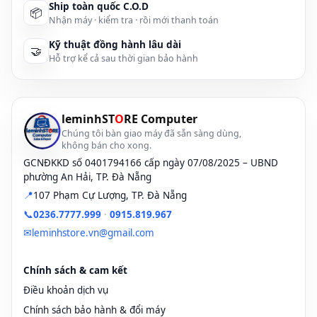
Chú ý:
Phải tháo
Pin
,
sạc
ra khỏi laptop trước khi vệ sinh.
Ship toàn quốc C.O.D
📦
Nhận máy · kiểm tra · rồi mới thanh toán
Làm sạch màn hình LCD
:
Kỹ thuật đồng hành lâu dài
🤝
✔ Nếu Screen LAPTOP/LCD chỉ bị bám bụi, sử dụng nước sạch là
Hỗ trợ kể cả sau thời gian bảo hành
đủ. Nhưng nếu màn hình/LAPTOP của bạn có in dấu vân tay hay bị
các vết bẩn thì bạn nên dùng dấm trắng thay vì dùng nước.
✔ Trường hợp phải sử dụng dấm, bạn nên pha nó với một ít nước.
leminhST
O
RE Computer
Sau đó, đựng dung dịch trên vào bình xịt.
Chúng tôi bàn giao máy đã sẵn sàng dùng,
không bán cho xong.
Lưu ý:
GCNĐKKD số 0401794166 cấp ngày 07/08/2025 – UBND
phường An Hải, TP. Đà Nẵng
✔ Tuyệt đối KHÔNG lau màn hình LCD bằng vải khô, cứng, vải có
nhiều lông, vì nó có thể làm xước màn hình của bạn.
📍
107 Phạm Cự Lượng, TP. Đà Nẵng
📞
0236.7777.999
·
0915.819.967
✔ Phun dung dịch rửa lên khăn mềm. Bạn không nên phun trực
✉
leminhstore.vn@gmail.com
tiếp lên màn hình. Đối với laptop, khi phun lên khăn mềm, phải đảm
bảo là bạn đã để khăn xa máy, nếu không nước có thể rơi váo các
kẻ hỡ trên máy dẫn đến hư hỏng. Bạn có thể phun vào một góc
Chính sách & cam kết
khăn để chùi, không nên ngâm cả khăn vào dung dịch nước rửa.
Điều khoản dịch vụ
✔ Lau nhẹ khăn trên màn hình. Bạn có thể lau dọc hoặc lau ngang,
Chính sách bảo hành & đổi máy