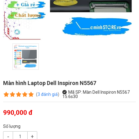
Màn hình Laptop Dell Inspiron N5567
Mã SP:
Màn Dell Inspiron N5567
(
3
đánh giá
)
15.6s30
990,000 đ
Số lượng
-
+