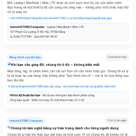
Mỗi Laptop | MacBook | iMac | PC được vệ sinh sạch, test kỹ, cài sẵn phần mềm.
Bạn mang về một thiết bị đã sẵn sàng cho công việc – không phải một chiếc máy thô
rồi tự xoay sở.
✨ Hơn 9.000 khách hàng đã chọn leminhSTORE vì sự kỹ lưỡng trong từng lần bàn giao.
leminhSTORE Computer
· Laptop | MacBook | iMac | PC
107 Phạm Cự Lượng, P. An Hải, TP Đà Nẵng
📞 0236 7777 999 · Zalo 0915 81 99 67
Đồng hành sau khi bán
Trách nhiệm thật
🤝
Khi bạn cần giúp đỡ, chúng tôi ở đó – không biến mất.
Máy nóng, lag, lỗi phần mềm, cần cài lại? Bạn chỉ cần nhắn hoặc gọi. Chúng tôi xử lý
từ xa hoặc tại cửa hàng. Đây không phải “bảo hành cho có” – mà là lời hứa đứng sau
bạn lâu dài.
🔧 Đội kỹ thuật leminhSTORE luôn sẵn sàng – kể cả khi bạn chỉ cần cài lại phần mềm nhỏ.
Hỗ trợ kỹ thuật dài hạn
· kể cả sau thời gian bảo hành phần cứng
Ship toàn quốc · Kiểm tra máy rồi mới thanh toán (C.O.D)
leminhSTORE Computer
Triết lý làm nghề
✨
Chúng tôi làm nghề bằng sự trân trọng dành cho từng người dùng.
Chúng tôi tự hào khi thấy bạn bật máy và mỉm cười. Vì với chúng tôi, đó không chỉ là