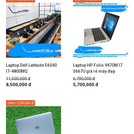
Laptop Dell Latitude E6540
Laptop HP Folio 9470M I7
I7-4800MQ
3667U giá rẻ máy đẹp
11,500,000 đ
6,790,000 đ
8,500,000 đ
5,700,000 đ
Giảm
2,200,000 đ