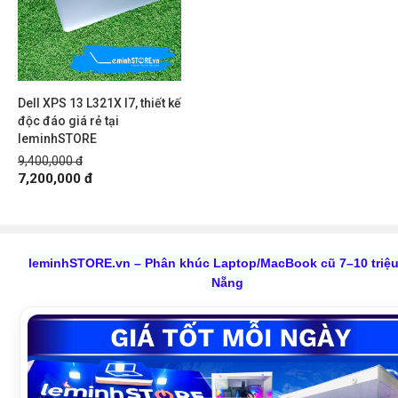
Dell XPS 13 L321X I7, thiết kế
độc đáo giá rẻ tại
leminhSTORE
9,400,000 đ
7,200,000 đ
leminhSTORE.vn – Phân khúc Laptop/MacBook cũ 7–10 triệu 
Nẵng