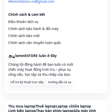
✉
leminhstore.vn@gmail.com
Cấu hình
Dòng
Tình
điển
Màu
Giá sale
máy
trạng
hình
Chính sách & cam kết
Điều khoản dịch vụ
MacBook
i5-5350U
Silver
Đẹp
6.9–8.5 triệu
Họ
Chính sách bảo hành & đổi máy
Air 13”
· RAM
90–
vă
2017 (i5)
8GB ·
95%,
ph
Chính sách bảo mật
SSD 128–
pin tốt
bá
Mỏng
Chính sách vận chuyển toàn quốc
256GB ·
hà
nhẹ
13.3”
leminhSTORE luôn ở đây
🧑‍💻
1440×900
Chúng tôi đồng hành để bạn luôn có một
MacBook
i5-7360U
Silver
Đẹp,
7.7–9.9 triệu
Co
chiếc máy hoạt động trơn tru – phục vụ
Pro 13”
· RAM 8–
/
test
đa
công việc, học tập và thu nhập của bạn.
2017 (i5)
16GB ·
Space
kỹ
ch
Hỗ trợ kỹ thuật trực tiếp
Hướng dẫn từ xa
SSD
Gray
ản
Retina
256GB
ThinkPad
i5-7300U
Đen
Máy
7.2–9.0 triệu
G
T470
· RAM 8–
doanh
ph
Thu mua laptop
Thuê laptop
Laptop cũ
Sửa laptop
Linh kiện laptop
Thay bàn phím laptop
Sửa máy tính
(Win)
16GB ·
nhân
sư