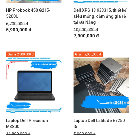
HP Probook 450 G2 i5-
Dell XPS 13 9333 I5, thiết kế
5200U
siêu mỏng, cảm ứng giá rẻ
tại Đà Nẵng
6,700,000 đ
5,900,000 đ
10,000,000 đ
7,900,000 đ
Giảm
2,300,000 đ
Giảm
2,000,000 đ
Laptop Dell Precision
Laptop Dell Latitude E7250
M3800
I5
11,800,000 đ
5,900,000 đ