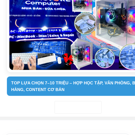
TOP LỰA CHỌN 7–10 TRIỆU – HỢP HỌC TẬP, VĂN PHÒNG, 
HÀNG, CONTENT CƠ BẢN
7–10 triệu
BH 3–6 tháng
Đọc tiếp nội dung
Tiết kiệm – Hiệu quả
1 đổi 1 (9 ngày)
COD
Tối ưu