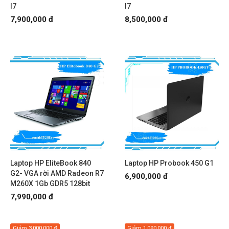
I7
I7
7,900,000 đ
8,500,000 đ
Laptop HP EliteBook 840
Laptop HP Probook 450 G1
G2- VGA rời AMD Radeon R7
6,900,000 đ
M260X 1Gb GDR5 128bit
7,990,000 đ
Giảm
3,000,000 đ
Giảm
1,090,000 đ