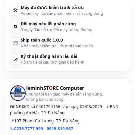
Kiểm tra trước
Vệ sinh – Cài sẵn
Máy đã được kiểm tra & tối ưu
🛠
Vệ sinh kỹ · cài sẵn phần mềm · sẵn sàng dùng
Đổi máy nếu lỗi phần cứng
Gợi ý nhanh theo nhu cầu
🔄
9 ngày đầu hỗ trợ đổi máy tương đương
Học tập, văn phòng, Word/Excel, Zoom:
MacBook Air 2017
Ship toàn quốc C.O.D
i5/8GB/128–256GB; ThinkPad T470 i5/8–16GB/256GB.
📦
Nhận máy · kiểm tra · rồi mới thanh toán
Bán hàng online, quản trị fanpage, đa tab Chrome:
MacBoo
Kỹ thuật đồng hành lâu dài
🤝
13” 2017 i5/8–16GB/256GB; HP EliteBook 840 G4 i5/8–16GB/
Hỗ trợ kể cả sau thời gian bảo hành
512GB.
Chỉnh ảnh cơ bản, Canva/PS nhẹ:
MacBook Pro 13” 2017
i5/16GB/256–512GB; Dell Latitude 7390 i5/16GB/512GB.
leminhST
O
RE Computer
Chúng tôi bàn giao máy đã sẵn sàng dùng,
Mỏng nhẹ đi lại nhiều:
ASUS ZenBook UX331 i5/8GB/256GB
không bán cho xong.
MacBook Air 2017 13” (1.35kg, pin trâu).
GCNĐKKD số 0401794166 cấp ngày 07/08/2025 – UBND
phường An Hải, TP. Đà Nẵng
📍
107 Phạm Cự Lượng, TP. Đà Nẵng
Bảng tham khảo giá – Top lựa chọn 7–10 triệu
📞
0236.7777.999
·
0915.819.967