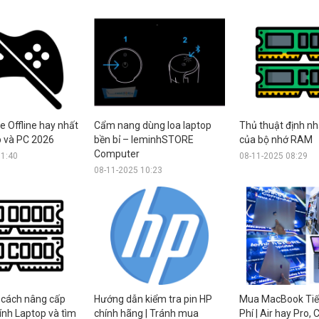
 Offline hay nhất
Cẩm nang dùng loa laptop
Thủ thuật định n
p và PC 2026
bền bỉ – leminhSTORE
của bộ nhớ RAM
Computer
11:40
08-11-2025 08:29
08-11-2025 10:23
cách nâng cấp
Hướng dẫn kiểm tra pin HP
Mua MacBook Tiết
nh Laptop và tìm
chính hãng | Tránh mua
Phí | Air hay Pro,