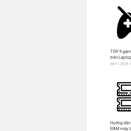
TOP 9 game
trên Lapto
08-11-2025 
Hướng dẫn 
RAM máy tí