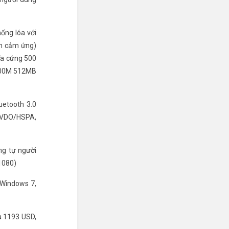
ống lóa với
nh cảm ứng)
đĩa cứng 500
4200M 512MB
uetooth 3.0
-EVDO/HSPA,
ng tự người
 1080)
h Windows 7,
là 1193 USD,