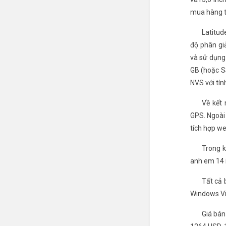
mua hàng t
Latitud
độ phân gi
và sử dụng 
GB (hoặc S
NVS với tí
Về kết 
GPS. Ngoài
tích hợp we
Trong k
anh em 14 i
Tất cả 
Windows Vi
Giá bán