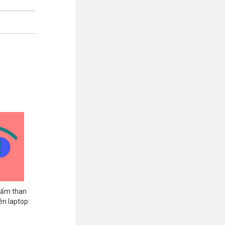
chấm than
ên laptop:
mputer