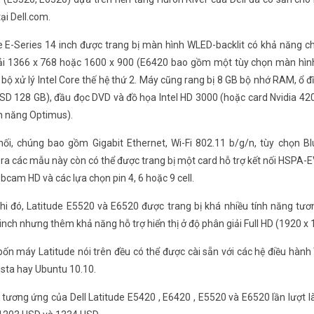
ại Dell.com.
e E-Series 14 inch được trang bị màn hình WLED-backlit có khả năng ch
ải 1366 x 768 hoặc 1600 x 900 (E6420 bao gồm một tùy chọn màn hì
bộ xử lý Intel Core thế hệ thứ 2. Máy cũng rang bị 8 GB bộ nhớ RAM, ổ 
SD 128 GB), đầu đọc DVD và đồ họa Intel HD 3000 (hoặc card Nvidia 
nh năng Optimus).
nối, chúng bao gồm Gigabit Ethernet, Wi-Fi 802.11 b/g/n, tùy chọn Bl
 ra các mẫu này còn có thể được trang bị một card hỗ trợ kết nối HSPA
bcam HD và các lựa chọn pin 4, 6 hoặc 9 cell.
hi đó, Latitude E5520 và E6520 được trang bị khá nhiều tính năng tươ
nch nhưng thêm khả năng hỗ trợ hiển thị ở độ phân giải Full HD (1920 x
bốn máy Latitude nói trên đều có thể được cài sẵn với các hệ điều hàn
sta hay Ubuntu 10.10.
 tương ứng của Dell Latitude E5420 , E6420 , E5520 và E6520 lần lượt 