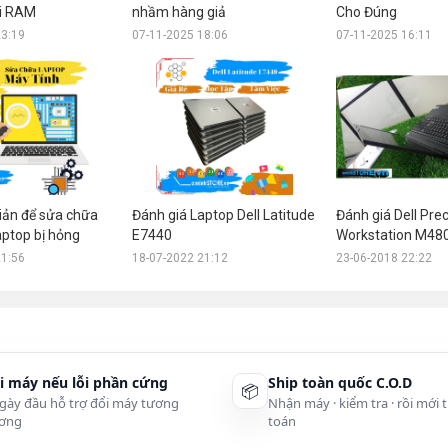
ời RAM
nhầm hàng giả
Cho Đúng
23:19
07-11-2025 18:06
07-11-2025 16:11
iản để sửa chữa
Đánh giá Laptop Dell Latitude
Đánh giá Dell Prec
aptop bị hỏng
E7440
Workstation M48
21:56
18-07-2022 21:12
23-06-2018 22:22
i máy nếu lỗi phần cứng
Ship toàn quốc C.O.D
📦
gày đầu hỗ trợ đổi máy tương
Nhận máy · kiểm tra · rồi mới 
ơng
toán