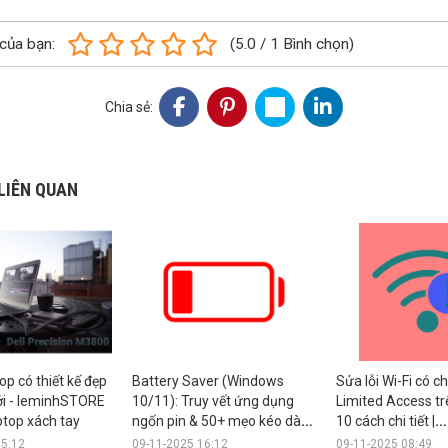
của bạn:
(
5.0
/
1
Bình chọn
)
Chia sẻ:
LIÊN QUAN
op có thiết kế đẹp
Battery Saver (Windows
Sửa lỗi Wi-Fi có 
iới - leminhSTORE
10/11): Truy vết ứng dụng
Limited Access tr
top xách tay
ngốn pin & 50+ mẹo kéo dài
10 cách chi tiết |
pin
leminhSTORE Co
15:12
09-11-2025 16:12
09-11-2025 08:49