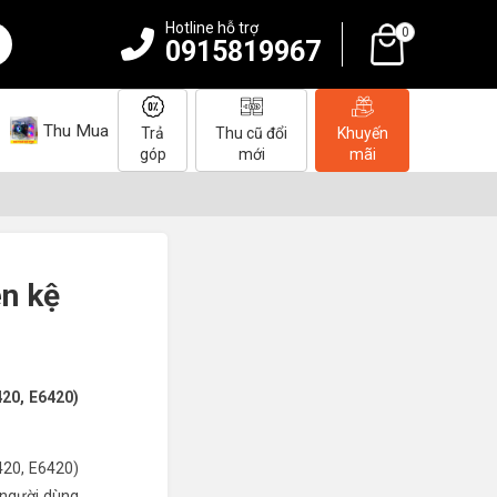
Hotline hỗ trợ
0
0915819967
Thu Mua
Trả
Thu cũ đổi
Khuyến
góp
mới
mãi
ên kệ
420, E6420)
420, E6420)
 người dùng