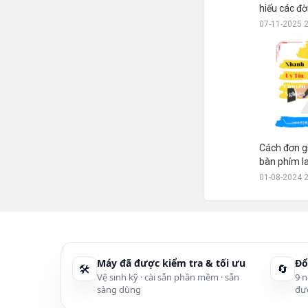
hiểu các đ
07-11-2025 
Cách đơn g
bàn phím l
01-08-2024 
Máy đã được kiểm tra & tối ưu
Đổ
🛠
🔄
Vệ sinh kỹ · cài sẵn phần mềm · sẵn
9 n
sàng dùng
đư