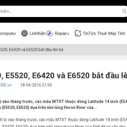
omputer
LinhKiện
Repairs
TinTức
Thuê Máy Tính
5520, E6420 và E6520 bắt đầu lên kệ
0, E5520, E6420 và E6520 bắt đầu l
ORE.vn
18-04-2016 21:50
lộ vào tháng trước, các mẫu MTXT thuộc dòng Latitude 14 inch (E5
h (E5520, E6520) dựa trên nền tảng Huron River của...
ết lộ vào tháng trước, các mẫu MTXT thuộc dòng Latitude 14 inch (E5
h (E5520, E6520) dựa trên nền tảng Huron River của Dell đã có sẵn cho