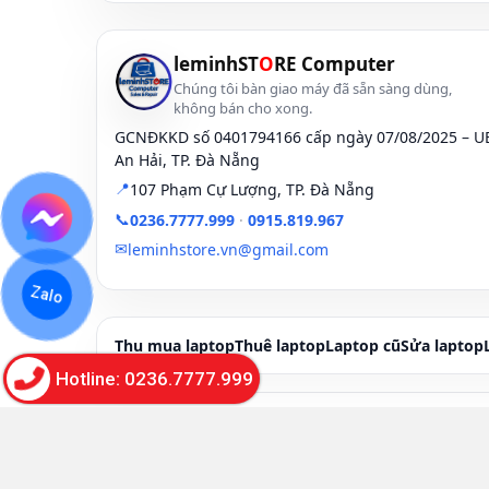
leminhST
O
RE Computer
Chúng tôi bàn giao máy đã sẵn sàng dùng,
không bán cho xong.
GCNĐKKD số 0401794166 cấp ngày 07/08/2025 – 
An Hải, TP. Đà Nẵng
📍
107 Phạm Cự Lượng, TP. Đà Nẵng
📞
0236.7777.999
·
0915.819.967
✉
leminhstore.vn@gmail.com
Zalo
Thu mua laptop
Thuê laptop
Laptop cũ
Sửa laptop
Hotline: 0236.7777.999