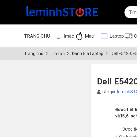
TRANG CHỦ
Imac
Mac
Laptop
C
Trang chủ
TinTức
Đánh Giá Laptop
Dell E5420, E
Dell E542
Tác giả:
leminhST
Được tiết 
và15,6 inc
Được ti
và15,6 inc