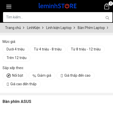
0
Trang chủ
LinhKiện
Linh kiện Laptop
Bàn Phím Laptop
B
Mức giá:
Dưới 4 triệu
Từ 4 triệu - 8 triệu
Từ 8 triệu - 12 triệu
Trên 12 triệu
Sắp xếp theo:
Nổi bật
Giảm giá
Giá thấp đến cao
Giá cao đến thấp
Bàn phím ASUS