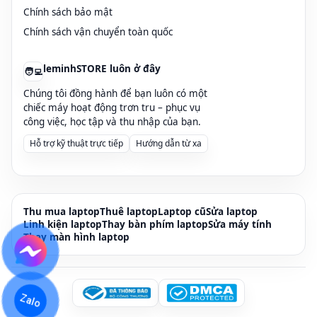
Chính sách bảo mật
Hotline:
0236 7777 999
Zalo):
0915 81 99 67
(
Chính sách vận chuyển toàn quốc
Email:
leminhstore.vn@gmail.com
Website:
https://leminhstore.vn/
leminhSTORE luôn ở đây
🧑‍💻
Chúng tôi đồng hành để bạn luôn có một
chiếc máy hoạt động trơn tru – phục vụ
công việc, học tập và thu nhập của bạn.
Hỗ trợ kỹ thuật trực tiếp
Hướng dẫn từ xa
Thu mua laptop
Thuê laptop
Laptop cũ
Sửa laptop
Linh kiện laptop
Thay bàn phím laptop
Sửa máy tính
Thay màn hình laptop
Zalo