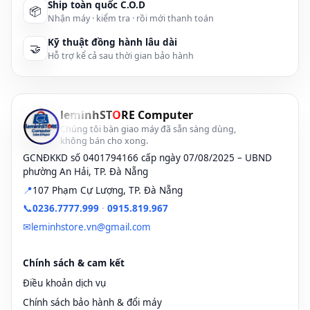
Ship toàn quốc C.O.D
📦
Nhận máy · kiểm tra · rồi mới thanh toán
Kỹ thuật đồng hành lâu dài
🤝
Hỗ trợ kể cả sau thời gian bảo hành
leminhSTORE
là một trong những cửa hàng chuyên phân
leminhST
O
RE Computer
phối
laptop cũ và linh kiện tại Đà Nẵng
chất lượng hiện nay.
Chúng tôi bàn giao máy đã sẵn sàng dùng,
Chúng tôi chuyên
bán laptop, linh kiện với mức giá hợp lý tại
không bán cho xong.
Đà Nẵng
với nhiều kiểu dáng, thương hiệu của nhiều hãng laptop
GCNĐKKD số 0401794166 cấp ngày 07/08/2025 – UBND
nổi tiếng như
Dell, HP, ASUS, Macbook, IBM, Toshiba
…với giá
phường An Hải, TP. Đà Nẵng
cả phù hợp và rất nhiều mã sản phẩm, hay chuẩn loại phong phú
📍
107 Phạm Cự Lượng, TP. Đà Nẵng
nhất.
📞
0236.7777.999
·
0915.819.967
từ khóa:
laptop Asus cũ leminhstore
trên Google/ cũng như
✉
leminhstore.vn@gmail.com
Facebook với mức độ xếp hạng cao bởi sự
uy tín
và hài lòng
của chúng tôi đối với khách hàng.
Chính sách & cam kết
Thông tin liên hệ:
Điều khoản dịch vụ
Địa chỉ:
107 Phạm Cự Lượng, TP Đà Nẵng
Chính sách bảo hành & đổi máy
📌