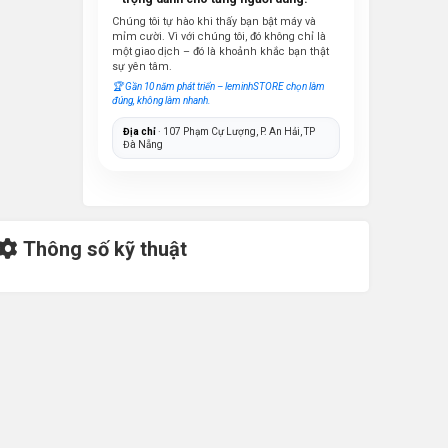
Chúng tôi tự hào khi thấy bạn bật máy và
mỉm cười. Vì với chúng tôi, đó không chỉ là
một giao dịch – đó là khoảnh khắc bạn thật
sự yên tâm.
🏆 Gần 10 năm phát triển – leminhSTORE chọn làm
đúng, không làm nhanh.
Địa chỉ
· 107 Phạm Cự Lượng, P. An Hải, TP
Đà Nẵng
Thông số kỹ thuật