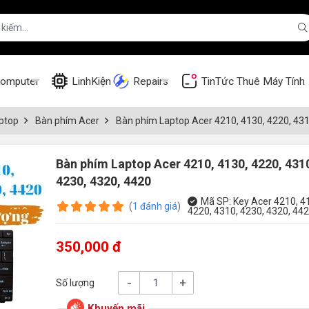
omputer
LinhKiện
Repairs
TinTức
Thuê Máy Tính
ptop
Bàn phím Acer
Bàn phím Laptop Acer 4210, 4130, 4220, 431
Bàn phím Laptop Acer 4210, 4130, 4220, 431
4230, 4320, 4420
Mã SP:
Key Acer 4210, 4
(
1
đánh giá
)
4220, 4310, 4230, 4320, 44
350,000 đ
-
+
Số lượng