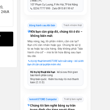
| iMac | PC
107 Phạm Cự Lượng, P. An Hải, TP Đà Nẵng
0,
📞 0236 7777 999 · Zalo 0915 81 99 67
ỉ: 246A
Đồng hành sau khi bán
Trách nhiệm thật
🤝
Khi bạn cần giúp đỡ, chúng tôi ở đó –
không biến mất.
7
Máy nóng, lag, lỗi phần mềm, cần cài lại?
Bạn chỉ cần nhắn hoặc gọi. Chúng tôi xử lý
từ xa hoặc tại cửa hàng. Đây không phải “bảo
hành cho có” – mà là lời hứa đứng sau bạn
lâu dài.
🔧 Đội kỹ thuật leminhSTORE luôn sẵn sàng – kể cả khi
bạn chỉ cần cài lại phần mềm nhỏ.
Hỗ trợ kỹ thuật dài hạn
· kể cả sau thời gian
bảo hành phần cứng
Ship toàn quốc · Kiểm tra máy rồi mới thanh
toán (C.O.D)
leminhSTORE Computer
Triết lý làm nghề
✨
Chúng tôi làm nghề bằng sự trân
trọng dành cho từng người dùng.