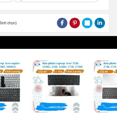
r 4210, 4130, 4220, 4310, 4230, 4320, 4420
ng tính từ thời điểm mua sản phẩm tại shop
leminhSTORE
Bình chọn
)
t phím, phím lúc được lúc không …lỗi của nhà sản xuất.
n bảo hành khi
thay bàn phím laptop
Acer 4210, 4130, 4220,
ị các dung dịch khác đổ vào.
230, 4320, 4420
ừ công ty cài đặt phần mềm hỗ trợ 50%
Acer
bàn phím laptop
với giá tốt nhất , chất lượng đảm bảo
linh kiện laptop tại Đà Nẵng
uy tín cho khách hàng tìm đến.
 GIÁ RẺ!