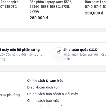
 Acer aspire
Bàn phím Laptop Acer 5536,
Bàn phím Lap
30T, 3830TG
5536G, 5538, 5538G, 5738,
5740, 5741, 5
tại Đà Nẵng | 0236 7777 999
5738G
280,000 đ
280,000 đ
64s.html
i máy nếu lỗi phần cứng
Ship toàn quốc C.O.D
📦
gày đầu hỗ trợ đổi máy tương
Nhận máy · kiểm tra · rồi mới 
ơng
toán
 Sơn Trà, TP Đà Nẵng
Chính sách & cam kết
Điều khoản dịch vụ
Chính sách bảo hành & đổi máy
UBND phường
Chính sách bảo mật