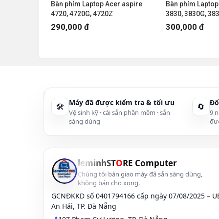
📌 Địa chỉ:
246A Phạm Cự Lượng , TP Đà Nẵng
er E1-421,
Bàn phím Laptop Acer aspire
Bàn phím Laptop
-471, E1-
4720, 4720G, 4720Z
3830, 3830G, 38
leminhSTORE - chuyên mua bán Laptop cũ giá rẻ 
290,000 đ
300,000 đ
Xem tất cả
laptop cũ đà nẵng uy tín
tại đây
>>>
https://leminhstore.vn/laptop-cu-da-nang-3767
Thông tin liên hệ:
Địa chỉ:
246A Phạm Cự Lượng, TP Đà Nẵng
Máy đã được kiểm tra & tối ưu
Đổ
Hotline:
0236 7777 999
(
Zalo):
0915 81 99 67
🛠
🔄
Vệ sinh kỹ · cài sẵn phần mềm · sẵn
9 n
sàng dùng
đư
Email:
leminhstore.vn@gmail.com
Website:
https://leminhstore.vn/
246A Phạm Cự Lượng, Phường An Hải Đông, Quận
leminhST
O
RE Computer
Chúng tôi bàn giao máy đã sẵn sàng dùng,
không bán cho xong.
GCNĐKKD số 0401794166 cấp ngày 07/08/2025 – 
An Hải, TP. Đà Nẵng
📍