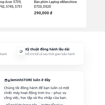
top Acer 5739,
Bàn phím Laptop eManchine
Bàn phím 
742, 5745, 5751
D720, D520
5620, 562
290,000 đ
350,000
Kỹ thuật đồng hành lâu dài
🤝
thanh
Hỗ trợ kể cả sau thời gian bảo hành
leminhSTORE luôn ở đây
🧑‍💻
Chúng tôi đồng hành để bạn luôn có một
chiếc máy hoạt động trơn tru – phục vụ
công việc, học tập và thu nhập của bạn.
Hỗ trợ kỹ thuật trực tiếp
Hướng dẫn từ xa