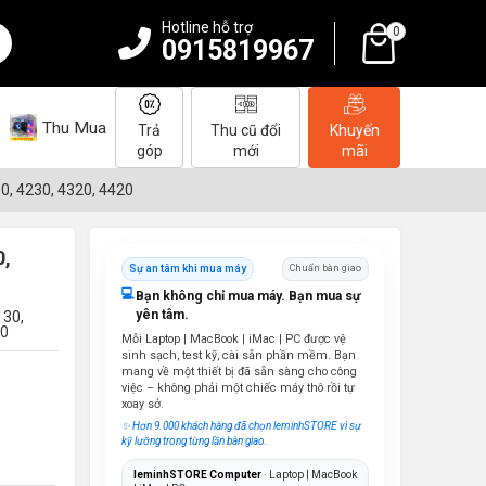
Hotline hỗ trợ
0
0915819967
Thu Mua
Trả
Thu cũ đổi
Khuyến
góp
mới
mãi
0, 4230, 4320, 4420
0,
Sự an tâm khi mua máy
Chuẩn bàn giao
💻
Bạn không chỉ mua máy. Bạn mua sự
yên tâm.
130,
20
Mỗi Laptop | MacBook | iMac | PC được vệ
sinh sạch, test kỹ, cài sẵn phần mềm. Bạn
mang về một thiết bị đã sẵn sàng cho công
việc – không phải một chiếc máy thô rồi tự
xoay sở.
✨ Hơn 9.000 khách hàng đã chọn leminhSTORE vì sự
kỹ lưỡng trong từng lần bàn giao.
leminhSTORE Computer
· Laptop | MacBook