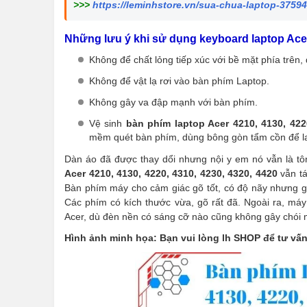
>>>
https://leminhstore.vn/sua-chua-laptop-3759
Những lưu ý khi sử dụng keyboard laptop Acer 
Không để chất lỏng tiếp xúc với bề mặt phía trên,
Không để vật lạ rơi vào bàn phím Laptop.
Không gây va đập mạnh với bàn phím.
Vệ sinh
bàn phím laptop Acer 4210, 4130, 422
mềm quét bàn phím, dùng bông gòn tẩm cồn để l
Dàn áo đã được thay dổi nhưng nội y em nó vẫn là tô
Acer 4210, 4130, 4220, 4310, 4230, 4320, 4420
vẫn tá
Bàn phím máy cho cảm giác gõ tốt, có độ nãy nhưng g
Các phím có kích thước vừa, gõ rất đã. Ngoài ra, máy
Acer, dù đèn nền có sáng cỡ nào cũng không gây chói 
Hình ảnh minh họa: Bạn vui lòng lh SHOP để tư vấ