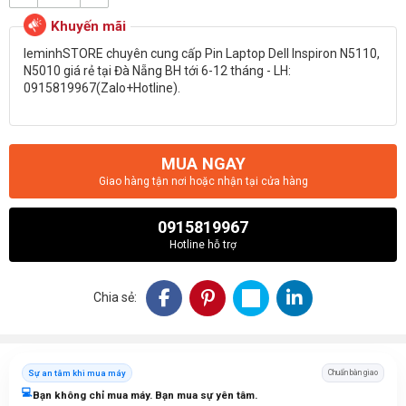
leminhSTORE chuyên cung cấp Pin Laptop Dell Inspiron N5110,
N5010 giá rẻ tại Đà Nẵng BH tới 6-12 tháng - LH:
0915819967(Zalo+Hotline).
MUA NGAY
Giao hàng tận nơi hoặc nhận tại cửa hàng
0915819967
Hotline hỗ trợ
Chia sẻ:
Sự an tâm khi mua máy
Chuẩn bàn giao
💻
Bạn không chỉ mua máy. Bạn mua sự yên tâm.