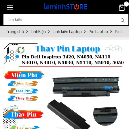
0
Trang chủ
LinhKiện
Linh kiện Laptop
Pin Laptop
Pin Lap