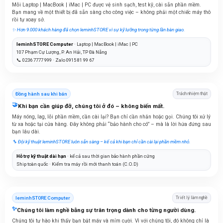
Mỗi Laptop | MacBook | iMac | PC được vệ sinh sạch, test kỹ, cài sẵn phần mềm.
Bạn mang về một thiết bị đã sẵn sàng cho công việc – không phải một chiếc máy thô
rồi tự xoay sở.
✨ Hơn 9.000 khách hàng đã chọn leminhSTORE vì sự kỹ lưỡng trong từng lần bàn giao.
leminhSTORE Computer
· Laptop | MacBook | iMac | PC
107 Phạm Cự Lượng, P. An Hải, TP Đà Nẵng
📞 0236 7777 999 · Zalo 0915 81 99 67
Đồng hành sau khi bán
Trách nhiệm thật
🤝
Khi bạn cần giúp đỡ, chúng tôi ở đó – không biến mất.
Máy nóng, lag, lỗi phần mềm, cần cài lại? Bạn chỉ cần nhắn hoặc gọi. Chúng tôi xử lý
từ xa hoặc tại cửa hàng. Đây không phải “bảo hành cho có” – mà là lời hứa đứng sau
bạn lâu dài.
🔧 Đội kỹ thuật leminhSTORE luôn sẵn sàng – kể cả khi bạn chỉ cần cài lại phần mềm nhỏ.
Hỗ trợ kỹ thuật dài hạn
· kể cả sau thời gian bảo hành phần cứng
Ship toàn quốc · Kiểm tra máy rồi mới thanh toán (C.O.D)
leminhSTORE Computer
Triết lý làm nghề
✨
Chúng tôi làm nghề bằng sự trân trọng dành cho từng người dùng.
Chúng tôi tự hào khi thấy bạn bật máy và mỉm cười. Vì với chúng tôi, đó không chỉ là