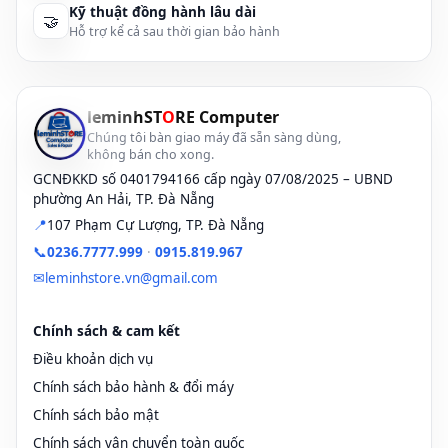
Kỹ thuật đồng hành lâu dài
🤝
Pin laptop Dell Inspiron N5110, N5010
Hỗ trợ kể cả sau thời gian bảo hành
Đến với chúng tôi quý khách hàng nhất định mua được Pin laptop
Dell với giá hợp lý , chất lượng đảm bảo với nhiều khuyến mại cực
hấp dẫn.
leminhST
O
RE Computer
Pin laptop
Dell Inspiron N5110, N5010
Luôn là địa chỉ bán
uy
Chúng tôi bàn giao máy đã sẵn sàng dùng,
không bán cho xong.
tín cho khách hàng tìm đến.
GCNĐKKD số 0401794166 cấp ngày 07/08/2025 – UBND
★-★-★
phường An Hải, TP. Đà Nẵng
📍
107 Phạm Cự Lượng, TP. Đà Nẵng
Mọi thông tin liên quan đến vấn đề giá
thay bàn phím laptop
0236 7777 999
📞
dell tại đà nẵng
vui lòng liên hệ hotline:
0236.7777.999
·
0915.819.967
✉
leminhstore.vn@gmail.com
tham khảo địa chỉ bán:
ram laptop đà nẵng
UY TÍN, GIÁ RẺ!
════
★-★-★
════
Chính sách & cam kết
📌 Địa chỉ:
246A Phạm Cự Lượng , TP Đà Nẵng
Điều khoản dịch vụ
Chính sách bảo hành & đổi máy
leminhSTORE - chuyên mua bán Laptop cũ giá rẻ tại Đà
Chính sách bảo mật
Nẵng | 0236 7777 999
Chính sách vận chuyển toàn quốc