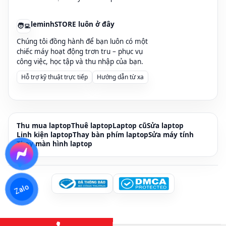
Xem tất cả
laptop xách tay đà nẵng
leminhSTORE luôn ở đây
🧑‍💻
tại đây >>>
https://leminhstore.vn/laptop-cu-da-nang-
Chúng tôi đồng hành để bạn luôn có một
376764s.html
chiếc máy hoạt động trơn tru – phục vụ
công việc, học tập và thu nhập của bạn.
Thông tin liên hệ:
Hỗ trợ kỹ thuật trực tiếp
Hướng dẫn từ xa
Địa chỉ:
246A Phạm Cự Lượng, TP Đà Nẵng
Hotline:
0236 7777 999
(
Zalo):
0915 81 99 67
Email:
leminhstore.vn@gmail.com
Thu mua laptop
Thuê laptop
Laptop cũ
Sửa laptop
Website:
https://leminhstore.vn/
Linh kiện laptop
Thay bàn phím laptop
Sửa máy tính
Thay màn hình laptop
246A Phạm Cự Lượng, Phường An Hải Đông, Quận Sơn
Trà, TP Đà Nẵng
Zalo