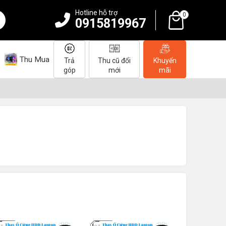
Hotline hỗ trợ
0
0915819967
Thu Mua
Trả
Thu cũ đổi
Khuyến
góp
mới
mãi