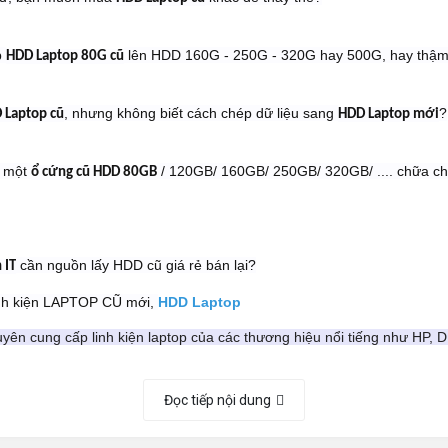
p
lên HDD 160G - 250G - 320G hay 500G, hay thậm 
HDD Laptop 80G cũ
, nhưng không biết cách chép dữ liệu sang
?
 Laptop cũ
HDD Laptop mới
 một
/ 120GB/ 160GB/ 250GB/ 320GB/ .... chữa ch
ổ cứng cũ HDD 80GB
cần nguồn lấy HDD cũ giá rẻ bán lại?
 IT
nh kiện LAPTOP CŨ mới,
HDD Laptop
ên cung cấp linh kiện laptop của các thương hiệu nổi tiếng như HP, 
àng khi thay ổ cứng Laptop tại leminhSTORE:
Đọc tiếp nội dung
 mua
ổ cứng laptop cũ tại đà nẵng
giá luôn tốt nhất
h hàng được trực tiếp ngồi xem thay ổ cứng laptop lấy ngay trong 20 