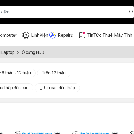
omputer
LinhKiện
Repairs
TinTức
Thuê Máy Tính
g Laptop
Ổ cứng HDD
 8 triệu - 12 triệu
Trên 12 triệu
iá thấp đến cao
Giá cao đến thấp