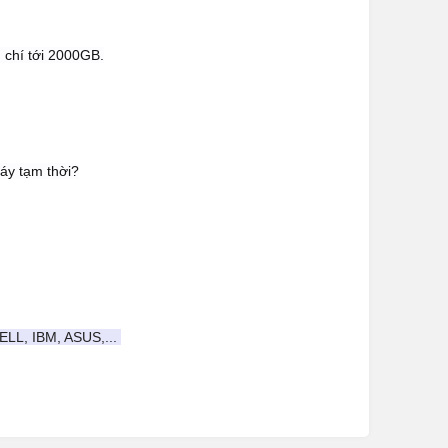
chí tới 2000GB.
áy tạm thời?
DELL, IBM, ASUS,...
– 30 phút