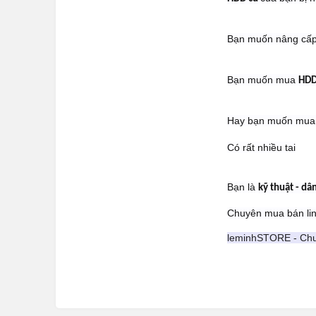
Bạn muốn nâng cấ
Bạn muốn mua
HDD
Hay bạn muốn mua
Có rất nhiều tai
Bạn là
kỹ thuật - dân
Chuyên mua bán li
leminhSTORE - Chuy
Quyền lợi khách h
+ Cam Kết khi
+ Cam Kết khác