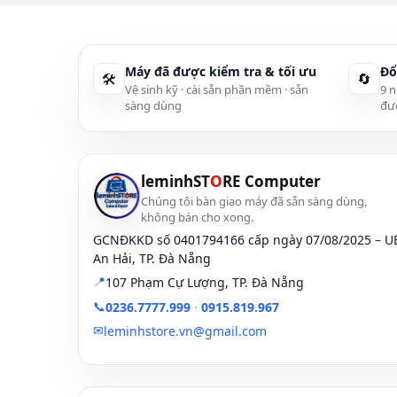
+ Cam Kết đảm 
+ Ổ cứng HDD l
Máy đã được kiểm tra & tối ưu
Đổ
lượng).
🛠
🔄
Vệ sinh kỹ · cài sẵn phần mềm · sẵn
9 n
sàng dùng
+ Luôn luôn cập
đư
+ Thời gian bả
Được các kỹ th
leminhST
O
RE Computer
Ngoài ra trong quá 
Chúng tôi bàn giao máy đã sẵn sàng dùng,
và mua linh kiện với
không bán cho xong.
GCNĐKKD số 0401794166 cấp ngày 07/08/2025 – 
An Hải, TP. Đà Nẵng
📍
107 Phạm Cự Lượng, TP. Đà Nẵng
📞
0236.7777.999
·
0915.819.967
✉
leminhstore.vn@gmail.com