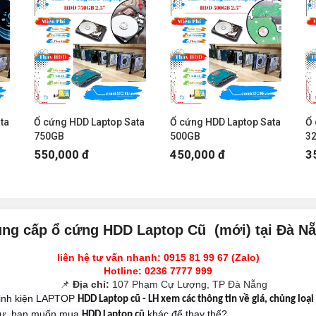
ta
Ổ cứng HDD Laptop Sata
Ổ cứng HDD Laptop Sata
Ổ 
750GB
500GB
3
550,000 đ
450,000 đ
3
ng cấp ổ cứng HDD Laptop Cũ (mới) tại Đà N
liên hệ tư vấn nhanh: 0915 81 99 67 (Zalo)
Hotline: 0236 7777 999
📌
Địa chỉ:
107 Phạm Cự Lượng, TP Đà Nẵng
linh kiện LAPTOP
HDD Laptop cũ - LH xem các thông tin về giá, chủng loạ
 hư, bạn muốn mua
khác để thay thế?
HDD Laptop cũ