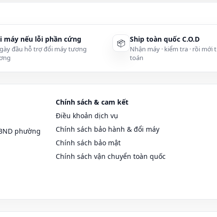
bảo tình trạng nguyên vẹn của laptop.
aptop chính hãng, hiệu năng ổn định, chạy êm (cam kết không bán h
i máy nếu lỗi phần cứng
Ship toàn quốc C.O.D
📦
gày đầu hỗ trợ đổi máy tương
Nhận máy · kiểm tra · rồi mới 
 nhật giá tốt nhất đem lại lợi ích cho khách hàng.
ơng
toán
o hành lâu cho các sản phảm ổ cứng HDD từ 6 tới 36 tháng
uật viên
leminhSTORE
giải đáp thắc mắc liên quan đến laptop
Chính sách & cam kết
trình sử dụng khi có phát sinh như muốn nâng cấp, thay thế... Khách
Điều khoản dịch vụ
 giá ưu đãi tốt hơn nhiều so với thị trường.
Chính sách bảo hành & đổi máy
UBND phường
Chính sách bảo mật
Chính sách vận chuyển toàn quốc