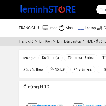
TRANG CHỦ
Imac
Mac
Laptop
C
Trang chủ
LinhKiện
Linh kiện Laptop
HDD - Ổ cứn
Dưới 4 triệu
Từ 4 triệu - 8 triệu
Từ
Mức giá:
Nổi bật
Giảm giá
G
Sắp xếp theo:
Ổ cứng HDD